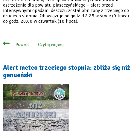
ostrzeżenie dla powiatu piaseczyńskiego – alert przed
intensywnymi opadami deszczu został obniżony z trzeciego do
drugiego stopnia. Obowiązuje od godz. 12.25 w środę (9 lipca)
do godz. 20.00 w czwartek (10 lipca).
Czytaj więcej
Powrót
o
Alert
meteo
drugiego
stopnia:
Alert meteo trzeciego stopnia: zbliża się niż
Intensywne
genueński
opady