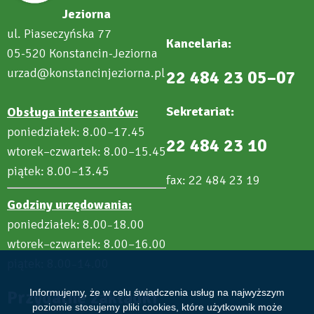
Jeziorna
ul. Piaseczyńska 77
Kancelaria:
05-520 Konstancin-Jeziorna
urzad@konstancinjeziorna.pl
22 484 23 05–07
Sekretariat:
Obsługa interesantów:
poniedziałek: 8.00–17.45
22 484 23 10
wtorek–czwartek: 8.00–15.45
piątek: 8.00–13.45
fax: 22 484 23 19
Godziny urzędowania:
poniedziałek: 8.00
18.00
–
wtorek–czwartek: 8.00–16.00
piątek: 8.00
14.00
–
Przydatne zakładki
Informujemy, że w celu świadczenia usług na najwyższym
poziomie stosujemy pliki cookies, które użytkownik może