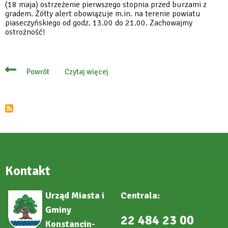
(18 maja) ostrzeżenie pierwszego stopnia przed burzami z
gradem. Żółty alert obowiązuje m.in. na terenie powiatu
piaseczyńskiego od godz. 13.00 do 21.00. Zachowajmy
ostrożność!
Czytaj więcej
Powrót
o
Alert
IMGW:
Burze
z
gradem
Kontakt
Urząd Miasta i
Centrala:
Gminy
22 484 23 00
Konstancin-