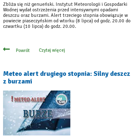
Zbliża się niż genueński. Instytut Meteorologii i Gospodarki
Wodnej wydał ostrzeżenia przed intensywnymi opadami
deszczu oraz burzami. Alert trzeciego stopnia obowiązuje w
powiecie piaseczyńskim od wtorku (8 lipca) od godz. 20.00 do
czwartku (10 lipca) do godz. 20.00.
Czytaj więcej
Powrót
o
Alert
meteo
trzeciego
stopnia:
Meteo alert drugiego stopnia: Silny deszcz
zbliża
z burzami
się
niż
genueński