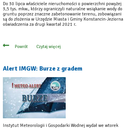
Do 30 lipca właściciele nieruchomości o powierzchni powyżej
3,5 tys. mkw., którzy ograniczyli naturalne wsiąkanie wody do
gruntu poprzez znaczne zabetonowanie terenu, zobowiązani
są do złożenia w Urzędzie Miasta i Gminy Konstancin-Jeziorna
oświadczenia za drugi kwartał 2021 r.
Czytaj więcej
Powrót
o
Opłata
za
retencję
–
Alert IMGW: Burze z gradem
pamiętaj
o
złożeniu
oświadczenia
Instytut Meteorologii i Gospodarki Wodnej wydał we wtorek