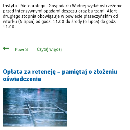
Instytut Meteorologii i Gospodarki Wodnej wydał ostrzeżenie
przed intensywnymi opadami deszczu oraz burzami. Alert
drugiego stopnia obowiązuje w powiecie piaseczyńskim od
wtorku (5 lipca) od godz. 11.00 do środy (6 lipca) do godz.
11.00.
Czytaj więcej
Powrót
o
Meteo
alert
drugiego
stopnia:
Opłata za retencję – pamiętaj o złożeniu
Silny
oświadczenia
deszcz
z
burzami