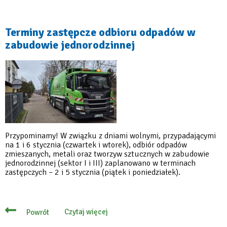
Wywóz
plastiku
i
metali
Terminy zastępcze odbioru odpadów w
w
zabudowie jednorodzinnej
części
sektora
1.
przesunięty
na
3
lutego
Przypominamy! W związku z dniami wolnymi, przypadającymi
na 1 i 6 stycznia (czwartek i wtorek), odbiór odpadów
zmieszanych, metali oraz tworzyw sztucznych w zabudowie
jednorodzinnej (sektor I i III) zaplanowano w terminach
zastępczych – 2 i 5 stycznia (piątek i poniedziałek).
Czytaj więcej
Powrót
o
Terminy