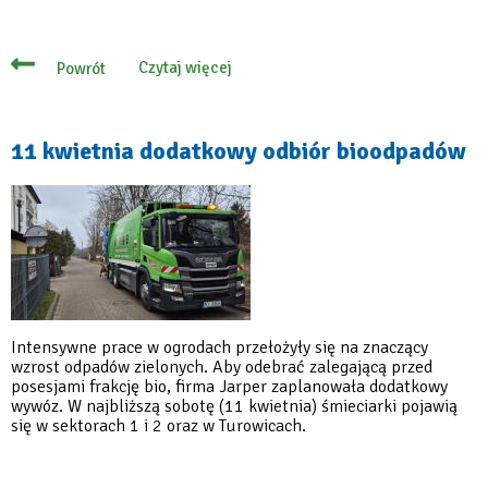
Czytaj więcej
Powrót
o
5
i
6
czerwca
11 kwietnia dodatkowy odbiór bioodpadów
dodatkowe
odbiory
bioodpadów
z
sektorów
1
i
2
Intensywne prace w ogrodach przełożyły się na znaczący
wzrost odpadów zielonych. Aby odebrać zalegającą przed
posesjami frakcję bio, firma Jarper zaplanowała dodatkowy
wywóz. W najbliższą sobotę (11 kwietnia) śmieciarki pojawią
się w sektorach 1 i 2 oraz w Turowicach.