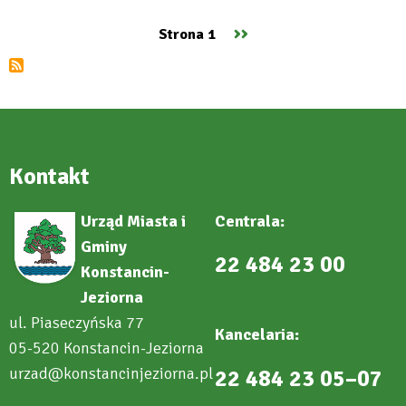
wolnym
–
Następna
››
Strona 1
zmiany
Stronicowanie
w
strona
odbiorze
odpadów
zmieszanych
Kontakt
Urząd Miasta i
Centrala:
Gminy
22 484 23 00
Konstancin-
Jeziorna
ul. Piaseczyńska 77
Kancelaria:
05-520 Konstancin-Jeziorna
urzad@konstancinjeziorna.pl
22 484 23 05–07