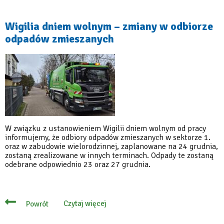
o
trwających
kontrolach
Wigilia dniem wolnym – zmiany w odbiorze
kompostowników
odpadów zmieszanych
W związku z ustanowieniem Wigilii dniem wolnym od pracy
informujemy, że odbiory odpadów zmieszanych w sektorze 1.
oraz w zabudowie wielorodzinnej, zaplanowane na 24 grudnia,
zostaną zrealizowane w innych terminach. Odpady te zostaną
odebrane odpowiednio 23 oraz 27 grudnia.
Czytaj więcej
Powrót
o
Wigilia
dniem