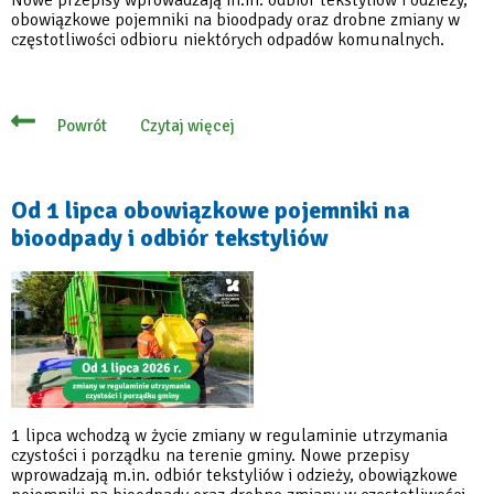
obowiązkowe pojemniki na bioodpady oraz drobne zmiany w
częstotliwości odbioru niektórych odpadów komunalnych.
Czytaj więcej
Powrót
o
Od
1
lipca
obowiązkowe
Od 1 lipca obowiązkowe pojemniki na
pojemniki
bioodpady i odbiór tekstyliów
na
bioodpady
i
odbiór
tekstyliów
1 lipca wchodzą w życie zmiany w regulaminie utrzymania
czystości i porządku na terenie gminy. Nowe przepisy
wprowadzają m.in. odbiór tekstyliów i odzieży, obowiązkowe