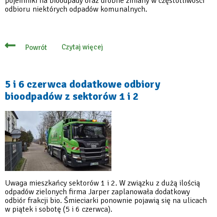
pojemniki na bioodpady oraz drobne zmiany w częstotliwości
odbioru niektórych odpadów komunalnych.
Czytaj więcej
Powrót
o
Od
1
lipca
obowiązkowe
5 i 6 czerwca dodatkowe odbiory
pojemniki
bioodpadów z sektorów 1 i 2
na
bioodpady
i
odbiór
tekstyliów
Uwaga mieszkańcy sektorów 1 i 2. W związku z dużą ilością
odpadów zielonych firma Jarper zaplanowała dodatkowy
odbiór frakcji bio. Śmieciarki ponownie pojawią się na ulicach
w piątek i sobotę (5 i 6 czerwca).