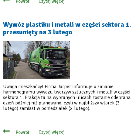
Czytaj więcej
Powrót
o
Od
1
lipca
zmiany
Wywóz plastiku i metali w części sektora 1.
w
przesunięty na 3 lutego
regulaminie
utrzymania
czystości
i
porządku
Uwaga mieszkańcy! Firma Jarper informuje o zmianie
harmonogramu wywozu tworzyw sztucznych i metali w części
sektora 1. Frakcja ta na wybranych ulicach zostanie odebrana
dzień później niż planowano, czyli w najbliższy wtorek (3
lutego) zamiast w poniedziałek (2 lutego).
Czytaj więcej
Powrót
o