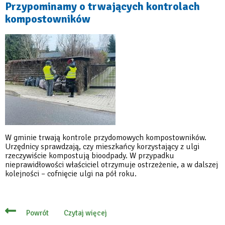
–
Przypominamy o trwających kontrolach
zmiany
kompostowników
w
odbiorze
odpadów
zmieszanych
W gminie trwają kontrole przydomowych kompostowników.
Urzędnicy sprawdzają, czy mieszkańcy korzystający z ulgi
rzeczywiście kompostują bioodpady. W przypadku
nieprawidłowości właściciel otrzymuje ostrzeżenie, a w dalszej
kolejności – cofnięcie ulgi na pół roku.
Czytaj więcej
Powrót
o
Przypominamy