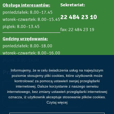
Sekretariat:
Obsługa interesantów:
poniedziałek: 8.00–17.45
22 484 23 10
wtorek–czwartek: 8.00–15.45
piątek: 8.00–13.45
fax: 22 484 23 19
Godziny urzędowania:
poniedziałek: 8.00
18.00
–
wtorek–czwartek: 8.00–16.00
piątek: 8.00
14.00
–
Informujemy, że w celu świadczenia usług na najwyższym
Przydatne zakładki
poziomie stosujemy pliki cookies, które użytkownik może
kontrolować za pomocą ustawień swojej przeglądarki
internetowej. Dalsze korzystanie z naszego serwisu
Aktualności
Wydarzenia
internetowego, bez zmiany ustawień przeglądarki internetowej
oznacza, iż użytkownik akceptuje stosowanie plików cookies.
Zdjęcia
Filmy
Czytaj więcej