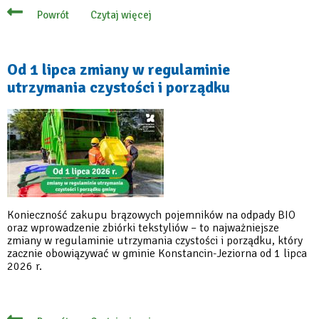
Czytaj więcej
Powrót
o
11
kwietnia
dodatkowy
odbiór
Od 1 lipca zmiany w regulaminie
bioodpadów
utrzymania czystości i porządku
Konieczność zakupu brązowych pojemników na odpady BIO
oraz wprowadzenie zbiórki tekstyliów – to najważniejsze
zmiany w regulaminie utrzymania czystości i porządku, który
zacznie obowiązywać w gminie Konstancin-Jeziorna od 1 lipca
2026 r.