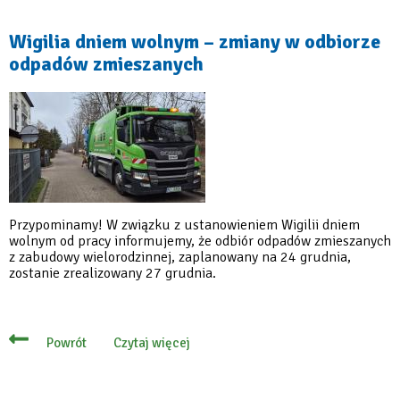
zastępcze
odbioru
odpadów
Wigilia dniem wolnym – zmiany w odbiorze
w
odpadów zmieszanych
zabudowie
jednorodzinnej
Przypominamy! W związku z ustanowieniem Wigilii dniem
wolnym od pracy informujemy, że odbiór odpadów zmieszanych
z zabudowy wielorodzinnej, zaplanowany na 24 grudnia,
zostanie zrealizowany 27 grudnia.
Czytaj więcej
Powrót
o
Wigilia
dniem
wolnym