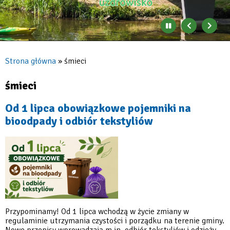
Zatrzymaj
Poprzedni
Nast
automatyczne
banner
baner
zmienianie
się
Strona główna
śmieci
banerów
Ścieżka
nawigacyjna
śmieci
Od 1 lipca obowiązkowe pojemniki na
bioodpady i odbiór tekstyliów
Przypominamy! Od 1 lipca wchodzą w życie zmiany w
regulaminie utrzymania czystości i porządku na terenie gminy.
Nowe przepisy wprowadzają m.in. odbiór tekstyliów i odzieży,