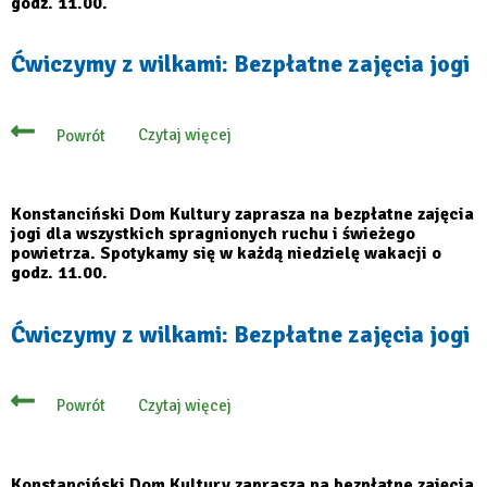
godz. 11.00.
Ćwiczymy z wilkami: Bezpłatne zajęcia jogi
Czytaj więcej
Powrót
o
Ćwiczymy
z
wilkami:
Bezpłatne
Konstanciński Dom Kultury zaprasza na bezpłatne zajęcia
zajęcia
jogi dla wszystkich spragnionych ruchu i świeżego
jogi
powietrza. Spotykamy się w każdą niedzielę wakacji o
godz. 11.00.
Ćwiczymy z wilkami: Bezpłatne zajęcia jogi
Czytaj więcej
Powrót
o
Ćwiczymy
z
wilkami:
Bezpłatne
Konstanciński Dom Kultury zaprasza na bezpłatne zajęcia