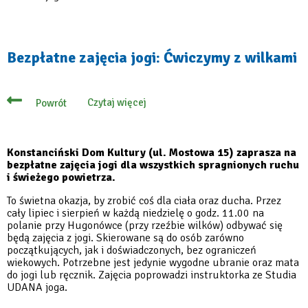
Bezpłatne zajęcia jogi: Ćwiczymy z wilkami
Czytaj więcej
Powrót
o
Bezpłatne
zajęcia
jogi:
Ćwiczymy
Konstanciński Dom Kultury (ul. Mostowa 15) zaprasza na
z
bezpłatne zajęcia jogi dla wszystkich spragnionych ruchu
wilkami
i świeżego powietrza.
To świetna okazja, by zrobić coś dla ciała oraz ducha. Przez
cały lipiec i sierpień w każdą niedzielę o godz. 11.00 na
polanie przy Hugonówce (przy rzeźbie wilków) odbywać się
będą zajęcia z jogi. Skierowane są do osób zarówno
początkujących, jak i doświadczonych, bez ograniczeń
wiekowych. Potrzebne jest jedynie wygodne ubranie oraz mata
do jogi lub ręcznik. Zajęcia poprowadzi instruktorka ze Studia
UDANA joga.