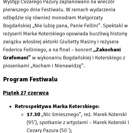
Występ Cezarego Pazury zaplanowano na wieczór
pierwszego dnia Festiwalu. W ramach wydarzenia
odbędzie się również monodram Małgorzaty
Bogdańskiej „Nie lubię pana, Panie Fellini”. Spektakl w
reżyserii Marka Koterskiego opowiada burzliwą historię
związku włoskiej aktorki Giulietty Masiny i reżysera
Federica Felliniego, a na finał – koncert
„Zakochani
Grafomani”
w wykonaniu Bogdańskiej i Koterskiego z
piosenkami „Kocham i Nienawidzę”.
Program Festiwalu
Piątek 27 czerwca
Retrospektywa Marka Koterskiego:
17.30
„Nic śmiesznego”, reż. Marek Koterski
(95’), spotkanie z artystami – Marek Koterski i
Cezary Pazura (50´);