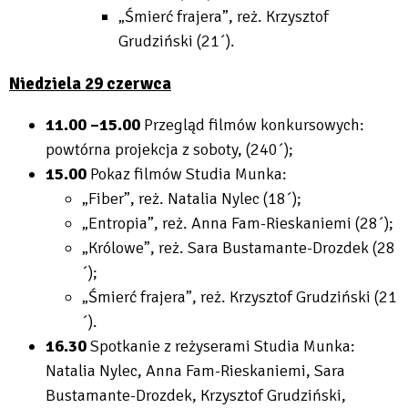
„Śmierć frajera”, reż. Krzysztof
Grudziński (21´).
Niedziela 29 czerwca
11.00 –15.00
Przegląd filmów konkursowych:
powtórna projekcja z soboty, (240´);
15.00
Pokaz filmów Studia Munka:
„Fiber”, reż. Natalia Nylec (18´);
„Entropia”, reż. Anna Fam-Rieskaniemi (28´);
„Królowe”, reż. Sara Bustamante-Drozdek (28
´);
„Śmierć frajera”, reż. Krzysztof Grudziński (21
´).
16.30
Spotkanie z reżyserami Studia Munka:
Natalia Nylec, Anna Fam-Rieskaniemi, Sara
Bustamante-Drozdek, Krzysztof Grudziński,