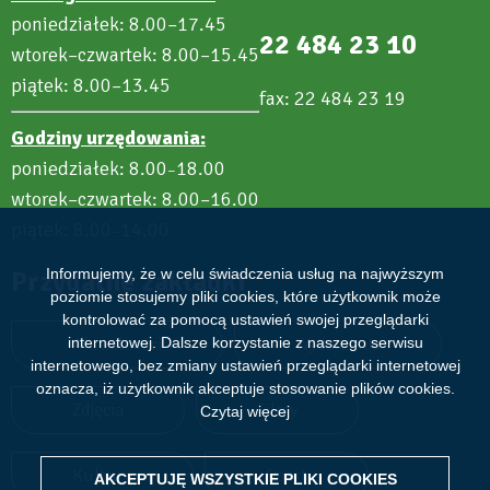
poniedziałek: 8.00–17.45
22 484 23 10
wtorek–czwartek: 8.00–15.45
piątek: 8.00–13.45
fax: 22 484 23 19
Godziny urzędowania:
poniedziałek: 8.00
18.00
–
wtorek–czwartek: 8.00–16.00
piątek: 8.00
14.00
–
Informujemy, że w celu świadczenia usług na najwyższym
Przydatne zakładki
poziomie stosujemy pliki cookies, które użytkownik może
kontrolować za pomocą ustawień swojej przeglądarki
internetowej. Dalsze korzystanie z naszego serwisu
Aktualności
Wydarzenia
internetowego, bez zmiany ustawień przeglądarki internetowej
oznacza, iż użytkownik akceptuje stosowanie plików cookies.
Zdjęcia
Filmy
Czytaj więcej
Kultura
Sport
AKCEPTUJĘ WSZYSTKIE PLIKI
WITHDRAW CONSENT
COOKIES