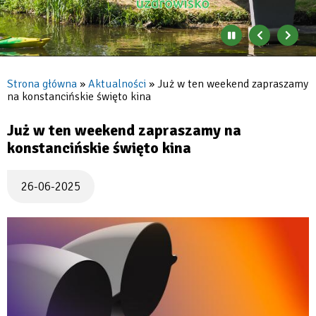
Zatrzymaj
Poprzedni
Nast
automatyczne
banner
baner
zmienianie
się
Strona główna
Aktualności
Już w ten weekend zapraszamy
banerów
na konstancińskie święto kina
Ścieżka
nawigacyjna
Już w ten weekend zapraszamy na
konstancińskie święto kina
26-06-2025