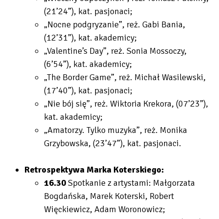
(21’24”), kat. pasjonaci;
„Nocne podgryzanie”, reż. Gabi Bania,
(12’31”), kat. akademicy;
„Valentine’s Day”, reż. Sonia Mossoczy,
(6’54”), kat. akademicy;
„The Border Game”, reż. Michał Wasilewski,
(17’40”), kat. pasjonaci;
„Nie bój się”, reż. Wiktoria Krekora, (07’23”),
kat. akademicy;
„Amatorzy. Tylko muzyka”, reż. Monika
Grzybowska, (23’47”), kat. pasjonaci.
Retrospektywa Marka Koterskiego:
16.30
Spotkanie z artystami: Małgorzata
Bogdańska, Marek Koterski, Robert
Więckiewicz, Adam Woronowicz;