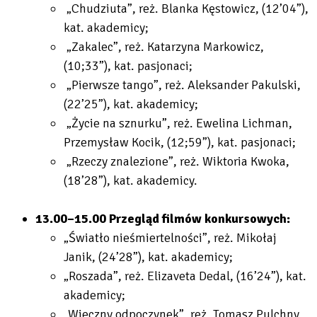
„Chudziuta”, reż. Blanka Kęstowicz, (12’04”),
kat. akademicy;
„Zakalec”, reż. Katarzyna Markowicz,
(10;33”), kat. pasjonaci;
„Pierwsze tango”, reż. Aleksander Pakulski,
(22’25”), kat. akademicy;
„Życie na sznurku”, reż. Ewelina Lichman,
Przemysław Kocik, (12;59”), kat. pasjonaci;
„Rzeczy znalezione”, reż. Wiktoria Kwoka,
(18’28”), kat. akademicy.
13.00–15.00 Przegląd filmów konkursowych:
„Światło nieśmiertelności”, reż. Mikołaj
Janik, (24’28”), kat. akademicy;
„Roszada”, reż. Elizaveta Dedal, (16’24”), kat.
akademicy;
„Wieczny odpoczynek”, reż. Tomasz Pulchny,