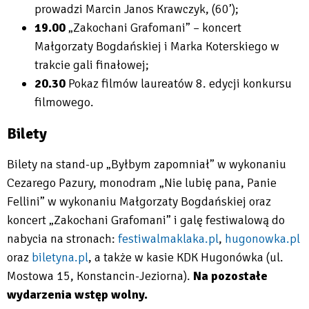
prowadzi Marcin Janos Krawczyk, (60’);
19.00
„Zakochani Grafomani” – koncert
Małgorzaty Bogdańskiej i Marka Koterskiego w
trakcie gali finałowej;
20.30
Pokaz filmów laureatów 8. edycji konkursu
filmowego.
Bilety
Bilety na stand-up „Byłbym zapomniał” w wykonaniu
Cezarego Pazury, monodram „Nie lubię pana, Panie
Fellini” w wykonaniu Małgorzaty Bogdańskiej oraz
koncert „Zakochani Grafomani” i galę festiwalową do
nabycia na stronach:
festiwalmaklaka.pl
,
hugonowka.pl
Will
Will
oraz
biletyna.pl
, a także w kasie KDK Hugonówka (ul.
open
open
Will
Mostowa 15, Konstancin-Jeziorna).
Na pozostałe
in
in
open
wydarzenia wstęp wolny.