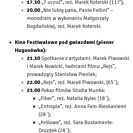
17.30
„7 uczuć”, reż. Marek Koterski (117’);
20.00
„Nie lubię pana, Panie Fellini” –
monodram w wykonaniu Małgorzaty
Bogdańskiej, reż. Marek Koterski.
Kino Festiwalowe pod gwiazdami (plener
Hugonówka):
21.30
Spotkanie z artystami: Marek Piwowski
i Marek Nowicki, twórcami filmu „Rejs”,
prowadzący Stanisław Pieniak;
22.00
„Rejs”, reż. Marek Piwowski, (65´);
23.00
Pokaz filmów Studia Munka:
„Fiber”, reż. Natalia Nylec (18´);
„Entropia”, reż. Anna Fam-Rieskaniemi
(28´);
„Królowe”, reż. Sara Bustamante-
Drozdek (28´);