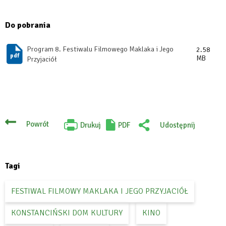
Do pobrania
Program 8. Festiwalu Filmowego Maklaka i Jego
2.58
MB
Przyjaciół
Powrót
Drukuj
PDF
Udostępnij
Will
:
open
Facebook
in
new
tab
Tagi
FESTIWAL FILMOWY MAKLAKA I JEGO PRZYJACIÓŁ
KONSTANCIŃSKI DOM KULTURY
KINO