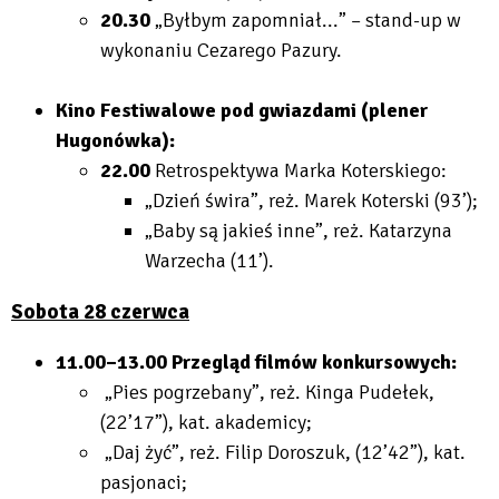
20.30
„Byłbym zapomniał...” – stand-up w
wykonaniu Cezarego Pazury.
Kino Festiwalowe pod gwiazdami (plener
Hugonówka):
22.00
Retrospektywa Marka Koterskiego:
„Dzień świra”, reż. Marek Koterski (93’);
„Baby są jakieś inne”, reż. Katarzyna
Warzecha (11’).
Sobota 28 czerwca
11.00–13.00 Przegląd filmów konkursowych:
„Pies pogrzebany”, reż. Kinga Pudełek,
(22’17”), kat. akademicy;
„Daj żyć”, reż. Filip Doroszuk, (12’42”), kat.
pasjonaci;