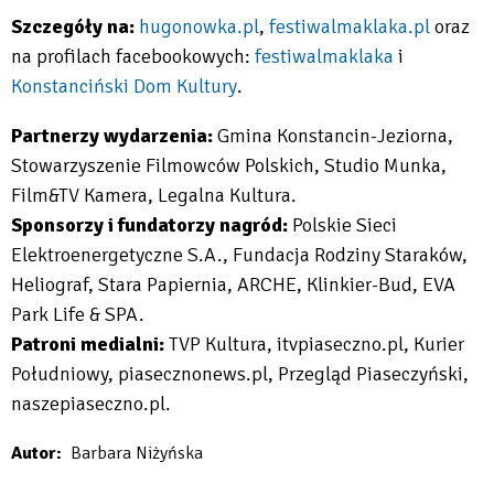
new
new
in
Szczegóły na:
hugonowka.pl
,
festiwalmaklaka.pl
oraz
tab
tab
new
Will
Will
na profilach facebookowych:
festiwalmaklaka
i
tab
open
open
Will
Konstanciński Dom Kultury
.
in
in
open
Will
Partnerzy wydarzenia:
Gmina Konstancin-Jeziorna,
new
new
in
open
Stowarzyszenie Filmowców Polskich, Studio Munka,
tab
tab
new
in
Film&TV Kamera, Legalna Kultura.
tab
new
Sponsorzy i fundatorzy nagród:
Polskie Sieci
tab
Elektroenergetyczne S.A., Fundacja Rodziny Staraków,
Heliograf, Stara Papiernia, ARCHE, Klinkier-Bud, EVA
Park Life & SPA.
Patroni medialni:
TVP Kultura, itvpiaseczno.pl, Kurier
Południowy, piasecznonews.pl, Przegląd Piaseczyński,
naszepiaseczno.pl.
Autor
Barbara Niżyńska