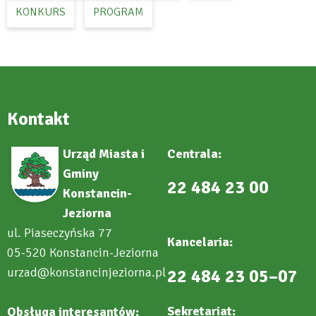
KONKURS
PROGRAM
Kontakt
Urząd Miasta i
Centrala:
Gminy
22 484 23 00
Konstancin-
Jeziorna
ul. Piaseczyńska 77
Kancelaria:
05-520 Konstancin-Jeziorna
urzad@konstancinjeziorna.pl
22 484 23 05–07
Sekretariat:
Obsługa interesantów: