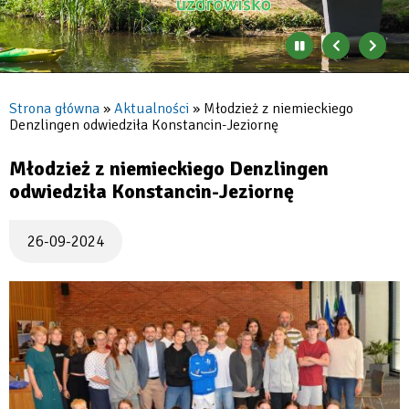
Zatrzymaj
Poprzedni
Nast
automatyczne
banner
baner
zmienianie
się
Strona główna
Aktualności
Młodzież z niemieckiego
banerów
Denzlingen odwiedziła Konstancin-Jeziornę
Ścieżka
nawigacyjna
Młodzież z niemieckiego Denzlingen
odwiedziła Konstancin-Jeziornę
26-09-2024