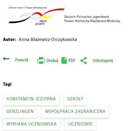
Autor
Anna Błażewicz-Orczykowska
Powrót
Drukuj
PDF
Udostępnij
Will
:
open
Facebook
in
new
tab
Tagi
KONSTANCIN-JEZIORNA
SZKOŁY
DENZLINGEN
WSPÓŁPRACA ZAGRANICZNA
WYMIANA UCZNIOWSKA
UCZNIOWIE