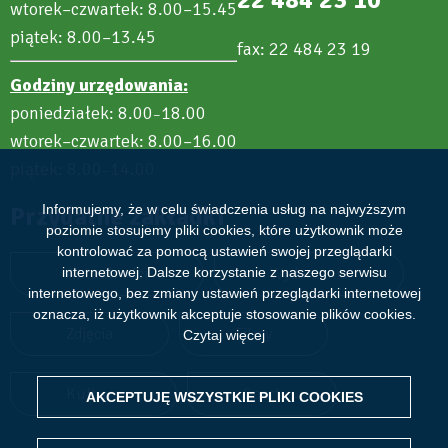
wtorek–czwartek: 8.00–15.45
piątek: 8.00–13.45
fax: 22 484 23 19
Godziny urzędowania:
poniedziałek: 8.00
18.00
–
wtorek–czwartek: 8.00–16.00
piątek: 8.00
14.00
–
Informujemy, że w celu świadczenia usług na najwyższym
Przydatne zakładki
poziomie stosujemy pliki cookies, które użytkownik może
kontrolować za pomocą ustawień swojej przeglądarki
internetowej. Dalsze korzystanie z naszego serwisu
Aktualności
Wydarzenia
internetowego, bez zmiany ustawień przeglądarki internetowej
oznacza, iż użytkownik akceptuje stosowanie plików cookies.
Zdjęcia
Filmy
Czytaj więcej
Kultura
Sport
AKCEPTUJĘ WSZYSTKIE PLIKI
WITHDRAW CONSENT
COOKIES