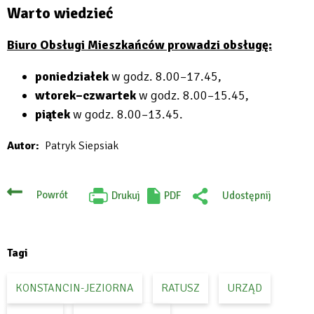
Warto wiedzieć
Biuro Obsługi Mieszkańców prowadzi obsługę:
poniedziałek
w godz. 8.00–17.45,
wtorek–czwartek
w godz. 8.00–15.45,
piątek
w godz. 8.00–13.45.
Autor
Patryk Siepsiak
Powrót
Drukuj
PDF
Udostępnij
Will
:
open
Facebook
in
new
tab
Tagi
KONSTANCIN-JEZIORNA
RATUSZ
URZĄD