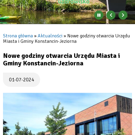
Zatrzymaj
Poprzedni
Nast
automatyczne
banner
baner
zmienianie
się
Strona główna
Aktualności
Nowe godziny otwarcia Urzędu
banerów
Miasta i Gminy Konstancin-Jeziorna
Ścieżka
nawigacyjna
Nowe godziny otwarcia Urzędu Miasta i
Gminy Konstancin-Jeziorna
01-07-2024