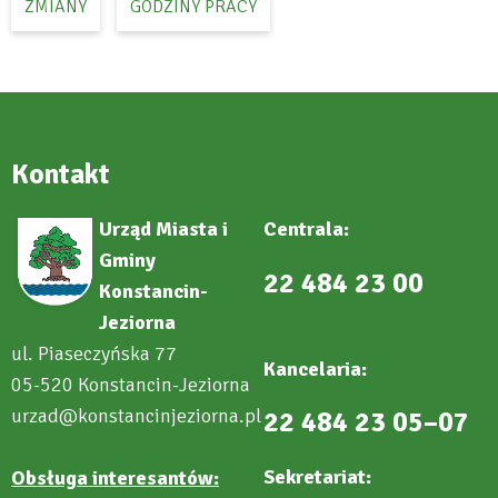
ZMIANY
GODZINY PRACY
Kontakt
Urząd Miasta i
Centrala:
Gminy
22 484 23 00
Konstancin-
Jeziorna
ul. Piaseczyńska 77
Kancelaria:
05-520 Konstancin-Jeziorna
urzad@konstancinjeziorna.pl
22 484 23 05–07
Sekretariat:
Obsługa interesantów: