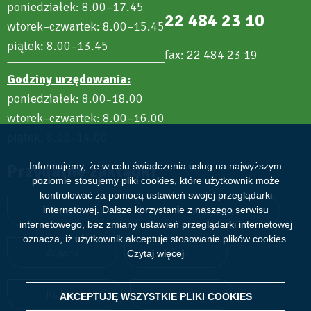
poniedziałek: 8.00–17.45
22 484 23 10
wtorek–czwartek: 8.00–15.45
piątek: 8.00–13.45
fax: 22 484 23 19
Godziny urzędowania:
poniedziałek: 8.00
18.00
–
wtorek–czwartek: 8.00–16.00
piątek: 8.00
14.00
–
Przydatne zakładki
Informujemy, że w celu świadczenia usług na najwyższym
poziomie stosujemy pliki cookies, które użytkownik może
kontrolować za pomocą ustawień swojej przeglądarki
Aktualności
Wydarzenia
internetowej. Dalsze korzystanie z naszego serwisu
internetowego, bez zmiany ustawień przeglądarki internetowej
oznacza, iż użytkownik akceptuje stosowanie plików cookies.
Zdjęcia
Filmy
Czytaj więcej
Kultura
Sport
AKCEPTUJĘ WSZYSTKIE PLIKI
WITHDRAW CONSENT
COOKIES