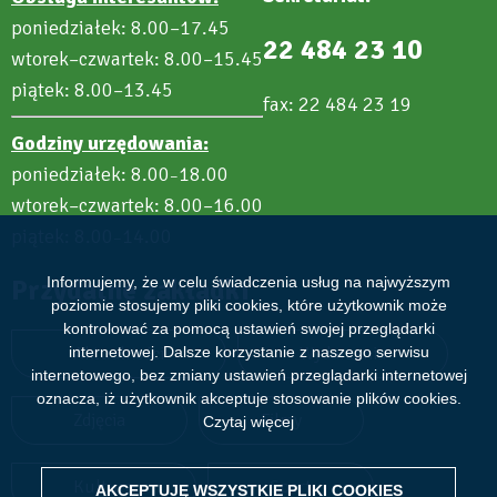
poniedziałek: 8.00–17.45
22 484 23 10
wtorek–czwartek: 8.00–15.45
piątek: 8.00–13.45
fax: 22 484 23 19
Godziny urzędowania:
poniedziałek: 8.00
18.00
–
wtorek–czwartek: 8.00–16.00
piątek: 8.00
14.00
–
Przydatne zakładki
Informujemy, że w celu świadczenia usług na najwyższym
poziomie stosujemy pliki cookies, które użytkownik może
kontrolować za pomocą ustawień swojej przeglądarki
Aktualności
Wydarzenia
internetowej. Dalsze korzystanie z naszego serwisu
internetowego, bez zmiany ustawień przeglądarki internetowej
oznacza, iż użytkownik akceptuje stosowanie plików cookies.
Zdjęcia
Filmy
Czytaj więcej
Kultura
Sport
AKCEPTUJĘ WSZYSTKIE PLIKI
WITHDRAW CONSENT
COOKIES