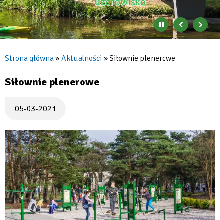
Zatrzymaj
Poprzedni
Nast
automatyczne
banner
baner
zmienianie
się
Strona główna
Aktualności
Siłownie plenerowe
banerów
Ścieżka
nawigacyjna
Siłownie plenerowe
05-03-2021