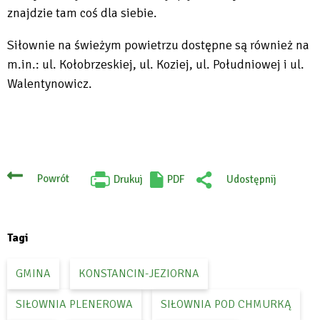
znajdzie tam coś dla siebie.
Siłownie na świeżym powietrzu dostępne są również na
m.in.: ul. Kołobrzeskiej, ul. Koziej, ul. Południowej i ul.
Walentynowicz.
Powrót
Drukuj
PDF
Udostępnij
Will
:
open
Facebook
in
new
tab
Tagi
GMINA
KONSTANCIN-JEZIORNA
SIŁOWNIA PLENEROWA
SIŁOWNIA POD CHMURKĄ