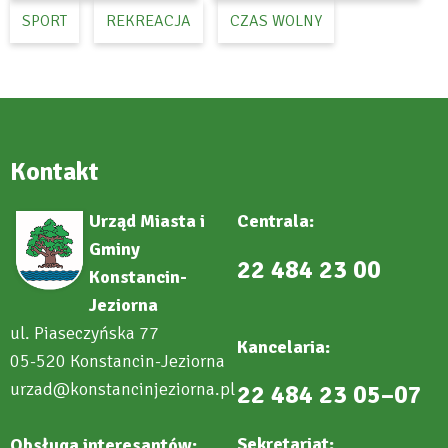
SPORT
REKREACJA
CZAS WOLNY
Kontakt
Urząd Miasta i
Centrala:
Gminy
22 484 23 00
Konstancin-
Jeziorna
ul. Piaseczyńska 77
Kancelaria:
05-520 Konstancin-Jeziorna
urzad@konstancinjeziorna.pl
22 484 23 05–07
Sekretariat:
Obsługa interesantów: