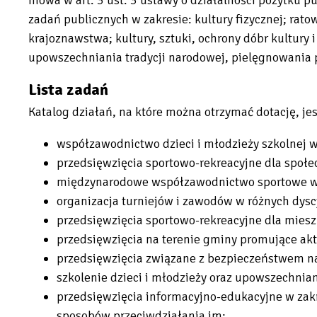
zadań publicznych w zakresie: kultury fizycznej; ratow
krajoznawstwa; kultury, sztuki, ochrony dóbr kultury
upowszechniania tradycji narodowej, pielęgnowania p
Lista zadań
Katalog działań, na które można otrzymać dotację, jes
współzawodnictwo dzieci i młodzieży szkolnej w
przedsięwzięcia sportowo-rekreacyjne dla społec
międzynarodowe współzawodnictwo sportowe w 
organizacja turniejów i zawodów w różnych dys
przedsięwzięcia sportowo-rekreacyjne dla mie
przedsięwzięcia na terenie gminy promujące akt
przedsięwzięcia związane z bezpieczeństwem n
szkolenie dzieci i młodzieży oraz upowszechnia
przedsięwzięcia informacyjno-edukacyjne w zakr
sposobów przeciwdziałania im;