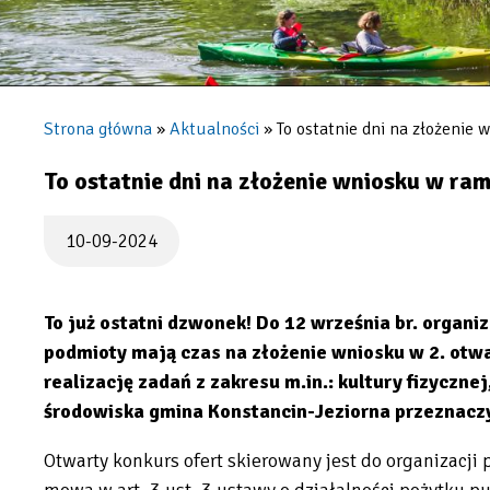
Jeziorna
Strona główna
Aktualności
To ostatnie dni na złożenie
Ścieżka
nawigacyjna
To ostatnie dni na złożenie wniosku w ra
10-09-2024
To już ostatni dzwonek! Do 12 września br. organ
podmioty mają czas na złożenie wniosku w 2. otwa
realizację zadań z zakresu m.in.: kultury fizycznej
środowiska gmina Konstancin-Jeziorna przeznaczy
Otwarty konkurs ofert skierowany jest do organizacji
mowa w art. 3 ust. 3 ustawy o działalności pożytku p