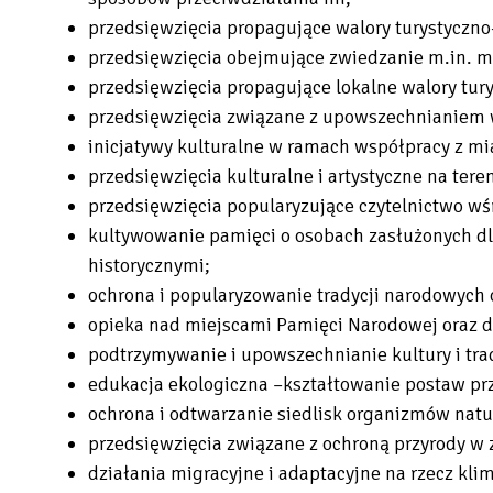
przedsięwzięcia propagujące walory turystyczno-
przedsięwzięcia obejmujące zwiedzanie m.in. mie
przedsięwzięcia propagujące lokalne walory tur
przedsięwzięcia związane z upowszechnianiem wie
inicjatywy kulturalne w ramach współpracy z mi
przedsięwzięcia kulturalne i artystyczne na tere
przedsięwzięcia popularyzujące czytelnictwo w
kultywowanie pamięci o osobach zasłużonych dla
historycznymi;
ochrona i popularyzowanie tradycji narodowych 
opieka nad miejscami Pamięci Narodowej oraz d
podtrzymywanie i upowszechnianie kultury i trad
edukacja ekologiczna –kształtowanie postaw prz
ochrona i odtwarzanie siedlisk organizmów natu
przedsięwzięcia związane z ochroną przyrody w 
działania migracyjne i adaptacyjne na rzecz kli