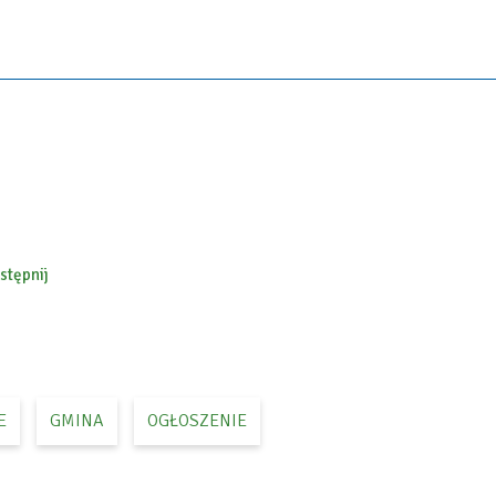
stępnij
ebook
E
GMINA
OGŁOSZENIE