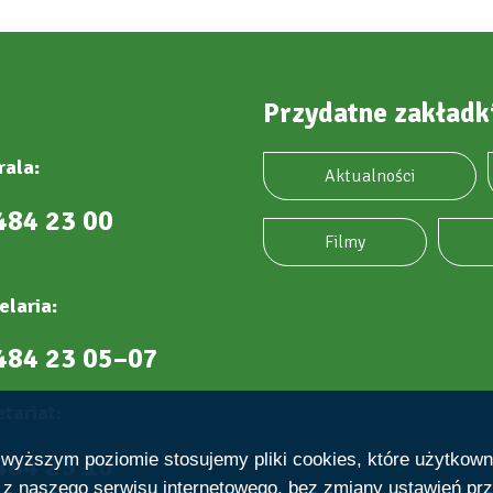
Przydatne zakładk
rala:
Aktualności
484 23 00
Filmy
elaria:
484 23 05–07
tariat:
484 23 10
ajwyższym poziomie stosujemy pliki cookies, które użytkow
e z naszego serwisu internetowego, bez zmiany ustawień prz