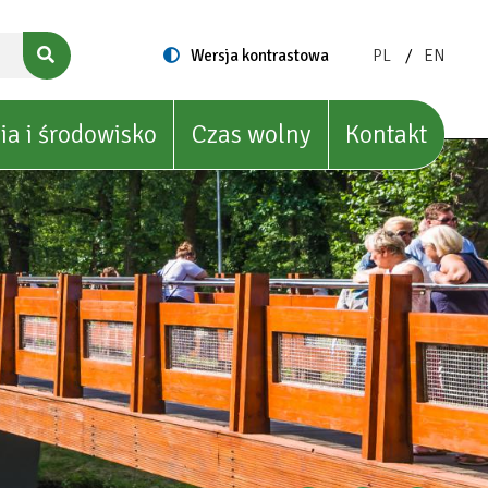
ZMIEŃ
ZMIEŃ
Switch
Wersja kontrastowa
PL
EN
to
JĘZYK
JĘZYK
NA:
NA:
POLISH
ENGLIS
ia i środowisko
Czas wolny
Kontakt