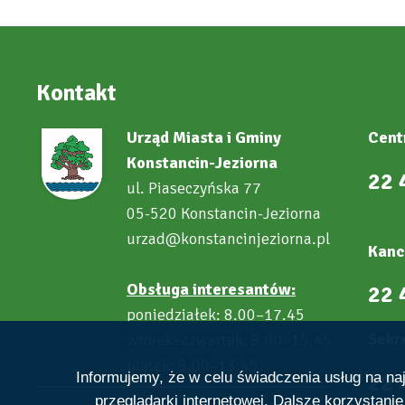
Kontakt
Urząd Miasta i Gminy
Cent
Konstancin-Jeziorna
22 
ul. Piaseczyńska 77
05-520 Konstancin-Jeziorna
urzad@konstancinjeziorna.pl
Kanc
Obsługa interesantów:
22 
poniedziałek: 8.00–17.45
Sekre
wtorek–czwartek: 8.00–15.45
piątek: 8.00–13.45
22 
Informujemy, że w celu świadczenia usług na n
przeglądarki internetowej. Dalsze korzystani