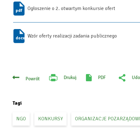
Ogłoszenie o 2. otwartym konkursie ofert
Wzór oferty realizacji zadania publicznego
Drukuj
PDF
Udo
Powrót
Will
:
open
Fac
in
new
tab
Tagi
NGO
KONKURSY
ORGANIZACJE POZARZĄDOW