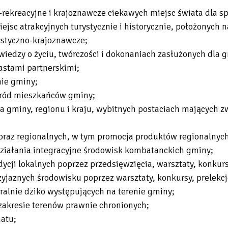
rekreacyjne i krajoznawcze ciekawych miejsc świata dla sp
jsc atrakcyjnych turystycznie i historycznie, położonych n
ystyczno-krajoznawcze;
dzy o życiu, twórczości i dokonaniach zasłużonych dla gmin
astami partnerskimi;
nie gminy;
śród mieszkańców gminy;
 gminy, regionu i kraju, wybitnych postaciach mających z
oraz regionalnych, w tym promocja produktów regionalnych
ziałania integracyjne środowisk kombatanckich gminy;
ycji lokalnych poprzez przedsięwzięcia, warsztaty, konkur
yjaznych środowisku poprzez warsztaty, konkursy, prelekcje
ralnie dziko występujących na terenie gminy;
zakresie terenów prawnie chronionych;
matu;