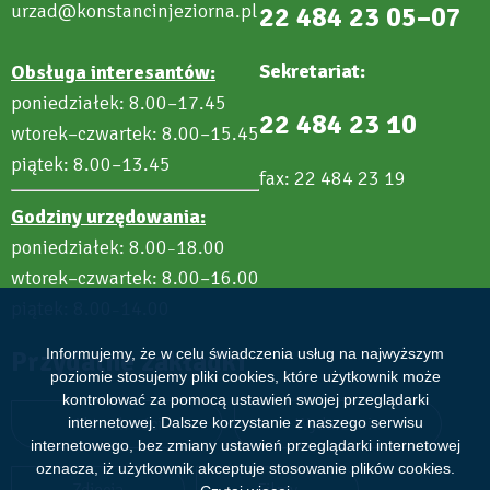
urzad@konstancinjeziorna.pl
22 484 23 05–07
Sekretariat:
Obsługa interesantów:
poniedziałek: 8.00–17.45
22 484 23 10
wtorek–czwartek: 8.00–15.45
piątek: 8.00–13.45
fax: 22 484 23 19
Godziny urzędowania:
poniedziałek: 8.00
18.00
–
wtorek–czwartek: 8.00–16.00
piątek: 8.00
14.00
–
Przydatne zakładki
Informujemy, że w celu świadczenia usług na najwyższym
poziomie stosujemy pliki cookies, które użytkownik może
kontrolować za pomocą ustawień swojej przeglądarki
Aktualności
Wydarzenia
internetowej. Dalsze korzystanie z naszego serwisu
internetowego, bez zmiany ustawień przeglądarki internetowej
oznacza, iż użytkownik akceptuje stosowanie plików cookies.
Zdjęcia
Filmy