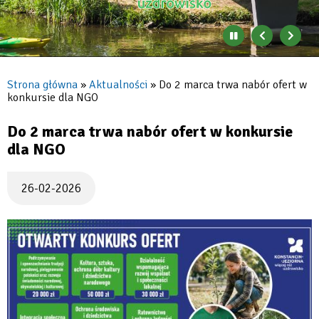
Jeziorna
Zatrzymaj
Poprzedni
Nast
automatyczne
banner
baner
zmienianie
się
Strona główna
Aktualności
Do 2 marca trwa nabór ofert w
banerów
konkursie dla NGO
Ścieżka
nawigacyjna
Do 2 marca trwa nabór ofert w konkursie
dla NGO
26-02-2026