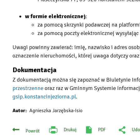
w formie elektronicznej
:
za pomocą skrzynki podawczej na platfor
za pomocą poczty elektronicznej wysyłając
Uwagi powinny zawierać: imię, nazwisko i adres osoby
oznaczenie nieruchomości, której uwaga dotyczy oraz
Dokumentacja
Z dokumentacją można się zapoznać w
Biuletynie In
przestrzenne
oraz raz w Gminnym Systemie Informacj
Will
gsip.konstancinjeziorna.pl
.
open
Will
Autor
Agnieszka Jarzębska-Isio
in
open
new
in
tab
new
Drukuj
PDF
Udo
Powrót
Will
:
open
tab
Fac