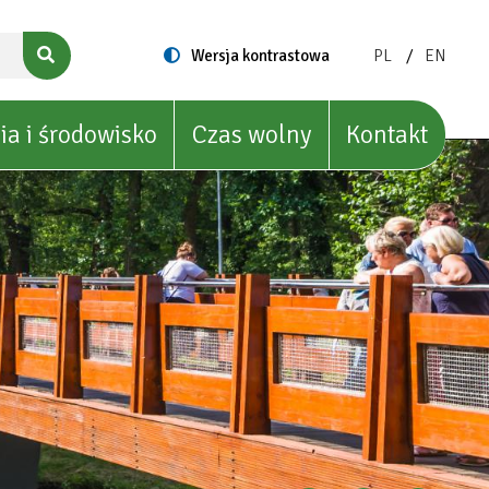
ZMIEŃ
ZMIEŃ
Switch
Wersja kontrastowa
PL
EN
to
JĘZYK
JĘZYK
NA:
NA:
POLISH
ENGLIS
ia i środowisko
Czas wolny
Kontakt