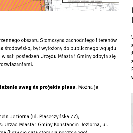
rzennego obszaru Słomczyna zachodniego i terenów
 na środowisko, był wyłożony do publicznego wglądu
 w sali posiedzeń Urzędu Miasta i Gminy odbyła się
 rozwiązaniami.
złożenie uwag do projektu
planu
. Można je
cin-Jeziorna (ul. Piaseczyńska 77);
: Urząd Miasta i Gminy Konstancin-Jeziorna, ul.
na (liczy się data stempla pocztowego);