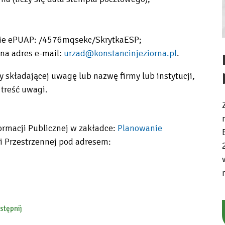
mie ePUAP: /4576mqsekc/SkrytkaESP;
 na adres e-mail:
urzad@konstancinjeziorna.pl
.
 składającej uwagę lub nazwę firmy lub instytucji,
 treść uwagi.
formacji Publicznej w zakładce:
Planowanie
i Przestrzennej pod adresem:
stępnij
ebook