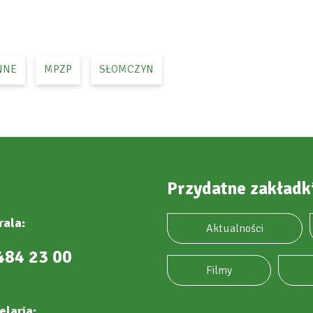
NNE
MPZP
SŁOMCZYN
Przydatne zakładk
rala:
Aktualności
484 23 00
Filmy
elaria: