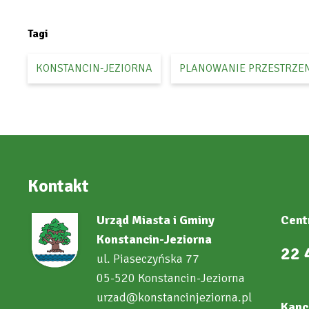
in
new
tab
Tagi
KONSTANCIN-JEZIORNA
PLANOWANIE PRZESTRZE
Kontakt
Urząd Miasta i Gminy
Cent
Konstancin-Jeziorna
22 
ul. Piaseczyńska 77
05-520 Konstancin-Jeziorna
urzad@konstancinjeziorna.pl
Kanc