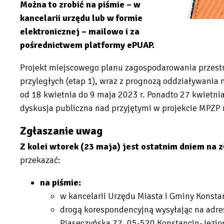
Można to zrobić na piśmie – w
kancelarii urzędu lub w formie
elektronicznej – mailowo i za
pośrednictwem platformy ePUAP.
Projekt miejscowego planu zagospodarowania przest
przyległych (etap 1), wraz z prognozą oddziaływania
od 18 kwietnia do 9 maja 2023 r. Ponadto 27 kwietnia
dyskusja publiczna nad przyjętymi w projekcie MPZP
Zgłaszanie uwag
Z kolei wtorek (23 maja) jest ostatnim dniem na 
przekazać:
na piśmie:
w kancelarii Urzędu Miasta i Gminy Konstan
drogą korespondencyjną wysyłając na adres
Piaseczyńska 77, 05-520 Konstancin-Jezior