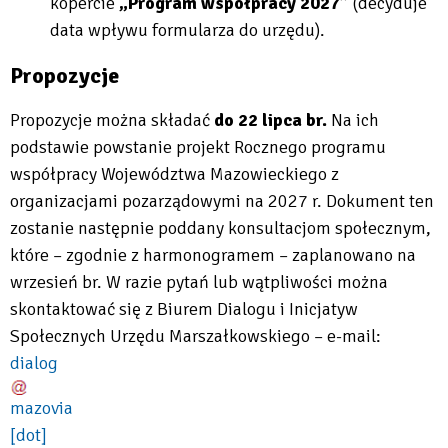
tab
kopercie
„Program współpracy 2027”
(decyduje
data wpływu formularza do urzędu).
Propozycje
Propozycje można składać
do 22 lipca br.
Na ich
podstawie powstanie projekt Rocznego programu
współpracy Województwa Mazowieckiego z
organizacjami pozarządowymi na 2027 r. Dokument ten
zostanie następnie poddany konsultacjom społecznym,
które – zgodnie z harmonogramem – zaplanowano na
wrzesień br. W razie pytań lub wątpliwości można
skontaktować się z Biurem Dialogu i Inicjatyw
Społecznych Urzędu Marszałkowskiego – e-mail:
dialog
mazovia
[dot]