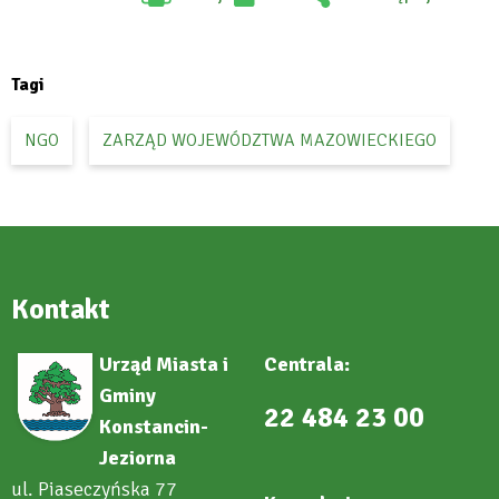
Will
:
open
Facebook
in
new
tab
Tagi
NGO
ZARZĄD WOJEWÓDZTWA MAZOWIECKIEGO
Kontakt
Urząd Miasta i
Centrala:
Gminy
22 484 23 00
Konstancin-
Jeziorna
ul. Piaseczyńska 77