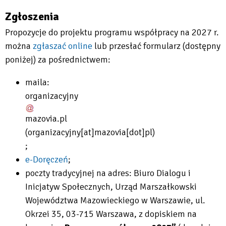
Zgłoszenia
Propozycje do projektu programu współpracy na 2027 r.
można
zgłaszać online
lub przesłać formularz (dostępny
Will
poniżej) za pośrednictwem:
open
maila:
in
organizacyjny
new
tab
mazovia
.
pl
(organizacyjny[at]mazovia[dot]pl)
;
e-Doręczeń
;
Will
poczty tradycyjnej na adres: Biuro Dialogu i
open
Inicjatyw Społecznych, Urząd Marszałkowski
in
Województwa Mazowieckiego w Warszawie, ul.
new
Okrzei 35, 03-715 Warszawa, z dopiskiem na