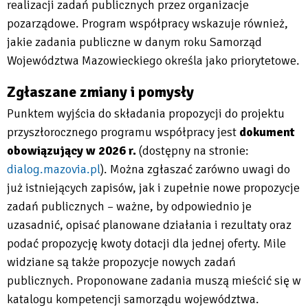
realizacji zadań publicznych przez organizacje
pozarządowe. Program współpracy wskazuje również,
jakie zadania publiczne w danym roku Samorząd
Województwa Mazowieckiego określa jako priorytetowe.
Zgłaszane zmiany i pomysły
Punktem wyjścia do składania propozycji do projektu
przyszłorocznego programu współpracy jest
dokument
obowiązujący w 2026 r.
(dostępny na stronie:
dialog.mazovia.pl
). Można zgłaszać zarówno uwagi do
Will
już istniejących zapisów, jak i zupełnie nowe propozycje
open
zadań publicznych – ważne, by odpowiednio je
in
uzasadnić, opisać planowane działania i rezultaty oraz
new
podać propozycję kwoty dotacji dla jednej oferty. Mile
tab
widziane są także propozycje nowych zadań
publicznych. Proponowane zadania muszą mieścić się w
katalogu kompetencji samorządu województwa.