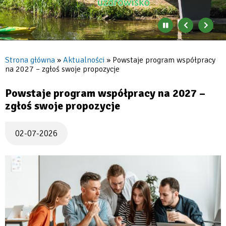
Zatrzymaj
Poprzedni
Nast
automatyczne
banner
baner
zmienianie
się
Strona główna
Aktualności
Powstaje program współpracy
banerów
na 2027 – zgłoś swoje propozycje
Ścieżka
nawigacyjna
Powstaje program współpracy na 2027 –
zgłoś swoje propozycje
02-07-2026