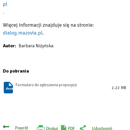
pl
.
Więcej informacji znajduje się na stronie:
dialog.mazovia.pl
.
Will
Autor
Barbara Niżyńska
open
in
new
Do pobrania
tab
Formularz do zgłoszenia propozycji
2.22 MB
Powrót
Drukuj
PDF
Udostępnij