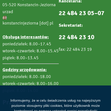
Kancelaria:
05-520 Konstancin-Jeziorna
urzad
22 484 23 05–07
konstancinjeziorna
[dot]
pl
Sekretariat:
22 484 23 10
Obsługa interesantów:
poniedziałek: 8.00–17.45
fax: 22 484 23 19
wtorek–czwartek: 8.00–15.45
piątek: 8.00–13.45
Godziny urzędowania:
poniedziałek: 8.00
18.00
–
wtorek–czwartek: 8.00–16.00
piątek: 8.00
14.00
–
Informujemy, że w celu świadczenia usług na najwyższym
Przydatne zakładki
poziomie stosujemy pliki cookies, które użytkownik może
kontrolować za pomocą ustawień swojej przeglądarki