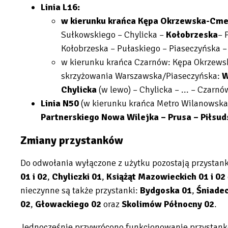
Linia L16:
w kierunku krańca Kępa Okrzewska-Cme
Sułkowskiego – Chylicka –
Kołobrzeska
– 
Kołobrzeska – Pułaskiego – Piaseczyńska 
w kierunku krańca Czarnów: Kępa Okrzew
skrzyżowania Warszawska/Piaseczyńska:
W
Chylicka
(w lewo) – Chylicka – ... – Czarnó
Linia N50
(w kierunku krańca Metro Wilanowska
Partnerskiego Nowa Wilejka – Prusa – Piłsu
Zmiany przystanków
Do odwołania wyłączone z użytku pozostają przystank
01 i 02
,
Chyliczki 01
,
Książąt Mazowieckich 01 i 02
nieczynne są także przystanki:
Bydgoska 01
,
Śniadec
02
,
Głowackiego 02
oraz
Skolimów Północny 02
.
Jednocześnie przywrócono funkcjonowanie przystan