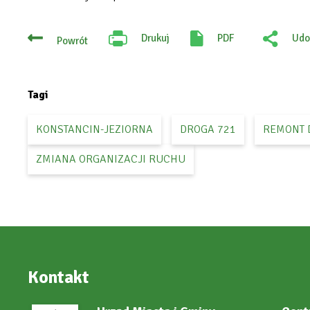
Drukuj
PDF
Udo
Powrót
Will
:
open
Fac
in
new
tab
Tagi
KONSTANCIN-JEZIORNA
DROGA 721
REMONT 
ZMIANA ORGANIZACJI RUCHU
Kontakt