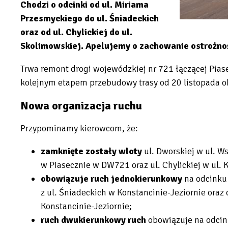
Chodzi o odcinki od ul. Miriama
Przesmyckiego do ul. Śniadeckich
oraz od ul. Chylickiej do ul.
Skolimowskiej. Apelujemy o zachowanie ostrożnoś
Trwa remont drogi wojewódzkiej nr 721 łączącej Pia
kolejnym etapem przebudowy trasy od 20 listopada o
Nowa organizacja ruchu
Przypominamy kierowcom, że:
zamknięte zostały wloty
ul. Dworskiej w ul. 
w Piasecznie w DW721 oraz ul. Chylickiej w ul. 
obowiązuje ruch jednokierunkowy
na
odcinku
z ul. Śniadeckich w Konstancinie-Jeziornie oraz 
Konstancinie-Jeziornie;
ruch dwukierunkowy ruch
obowiązuje na odcink