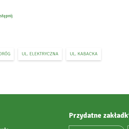
stępnij
ebook
DRÓG
UL. ELEKTRYCZNA
UL. KABACKA
Przydatne zakładk