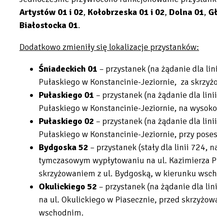
Artystów 01 i 02
,
Kołobrzeska 01 i 02
,
Dolna 01
,
G
Białostocka 01
.
Dodatkowo zmieniły się lokalizacje przystanków:
Śniadeckich 01
– przystanek (na żądanie dla lin
Pułaskiego w Konstancinie-Jeziornie, za skrzyż
Pułaskiego 01
– przystanek (na żądanie dla lini
Pułaskiego w Konstancinie-Jeziornie, na wysoko
Pułaskiego 02
– przystanek (na żądanie dla lini
Pułaskiego w Konstancinie-Jeziornie, przy poses
Bydgoska 52
– przystanek (stały dla linii 724, n
tymczasowym wypłytowaniu na ul. Kazimierza Pu
skrzyżowaniem z ul. Bydgoską, w kierunku ws
Okulickiego 52
– przystanek (na żądanie dla li
na ul. Okulickiego w Piasecznie, przed skrzyżo
wschodnim.