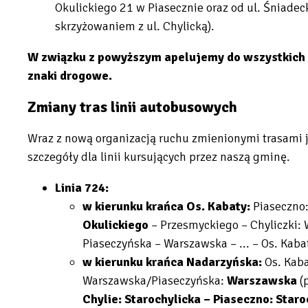
Okulickiego 21 w Piasecznie oraz od ul. Śniadeck
skrzyżowaniem z ul. Chylicką).
W związku z powyższym apelujemy do wszystkich 
znaki drogowe.
Zmiany tras linii autobusowych
Wraz z nową organizacją ruchu zmienionymi trasami j
szczegóły dla linii kursujących przez naszą gminę.
Linia 724:
w kierunku krańca Os. Kabaty:
Piaseczno:
Okulickiego
– Przesmyckiego – Chyliczki: 
Piaseczyńska – Warszawska – ... – Os. Kaba
w kierunku krańca Nadarzyńska:
Os. Kaba
Warszawska/Piaseczyńska:
Warszawska
(p
Chylie: Starochylicka – Piaseczno: Staro