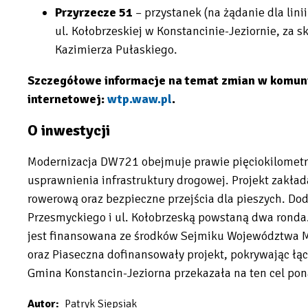
Przyrzecze 51
– przystanek (na żądanie dla lini
ul. Kołobrzeskiej w Konstancinie-Jeziornie, za s
Kazimierza Pułaskiego.
Szczegółowe informacje na temat zmian w komunik
internetowej:
wtp.waw.pl
.
Will
O inwestycji
open
in
Modernizacja DW721 obejmuje prawie pięciokilometr
new
usprawnienia infrastruktury drogowej. Projekt zakład
tab
rowerową oraz bezpieczne przejścia dla pieszych. Do
Przesmyckiego i ul. Kołobrzeską powstaną dwa ronda. 
jest finansowana ze środków Sejmiku Województwa 
oraz Piaseczna dofinansowały projekt, pokrywając łą
Gmina Konstancin-Jeziorna przekazała na ten cel pona
Autor
Patryk Siepsiak