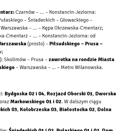
ntarz:
Czarnów – ... – Konstancin-Jeziorna:
Pułaskiego – Śniadeckich – Głowackiego –
– Warszawska – ... – Kępa Okrzewska-Cmentarz;
ska-Cmentarz
– ... – Konstancin-Jeziorna: od
arszawska
(prosto) –
Piłsudskiego – Prusa –
w;
): Skolimów – Prusa –
zawrotka na rondzie Miasta
dskiego
– Warszawska – … – Metro Wilanowska.
i:
Bydgoska 02 i 04
,
Rozjazd Oborski 01
,
Dworska
oraz
Markowskiego 01 i 02
. W dalszym ciągu
kich 03
,
Kołobrzeska 03
,
Białostocka 02
,
Dolna
ków:
Śniadeckich 01 i 02
,
Pułaskiego 01 i 02
,
Dom