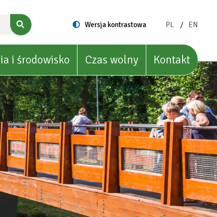
ZMIEŃ
ZMIEŃ
Switch
Wersja kontrastowa
PL
EN
to
JĘZYK
JĘZYK
NA:
NA:
POLISH
ENGLIS
ia i środowisko
Czas wolny
Kontakt