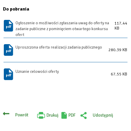
Do pobrania
Ogłoszenie o możliwości zgłaszania uwag do oferty na
117.44
KB
zadanie publiczne z pominięciem otwartego konkursu
ofert
Uproszczona oferta realizacji zadania publicznego
280.39 KB
Uznanie celowości oferty
67.55 KB
Powrót
Drukuj
PDF
Udostępnij
Will
:
open
Facebook
in
new