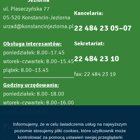
Jeziorna
ul. Piaseczyńska 77
Kancelaria:
05-520 Konstancin-Jeziorna
urzad@konstancinjeziorna.pl
22 484 23 05–07
Sekretariat:
Obsługa interesantów:
poniedziałek: 8.00–17.45
22 484 23 10
wtorek–czwartek: 8.00–15.45
piątek: 8.00–13.45
fax: 22 484 23 19
Godziny urzędowania:
poniedziałek: 8.00
18.00
–
wtorek–czwartek: 8.00–16.00
piątek: 8.00
14.00
–
Przydatne zakładki
Informujemy, że w celu świadczenia usług na najwyższym
poziomie stosujemy pliki cookies, które użytkownik może
kontrolować za pomocą ustawień swojej przeglądarki