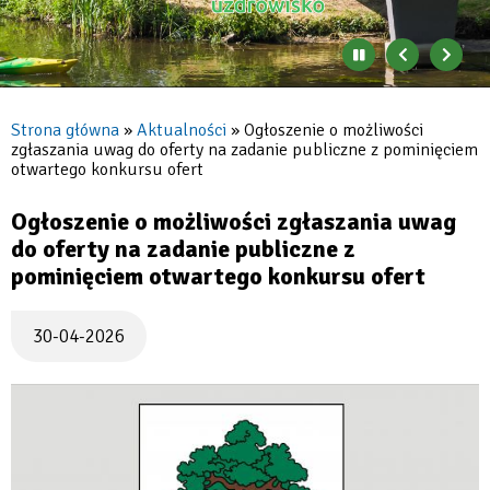
otwartego
konkursu
Zatrzymaj
Poprzedni
Nast
automatyczne
banner
baner
ofert
zmienianie
się
Strona główna
Aktualności
Ogłoszenie o możliwości
|
banerów
zgłaszania uwag do oferty na zadanie publiczne z pominięciem
Ścieżka
otwartego konkursu ofert
Konstancin-
nawigacyjna
Jeziorna
Ogłoszenie o możliwości zgłaszania uwag
do oferty na zadanie publiczne z
pominięciem otwartego konkursu ofert
30-04-2026