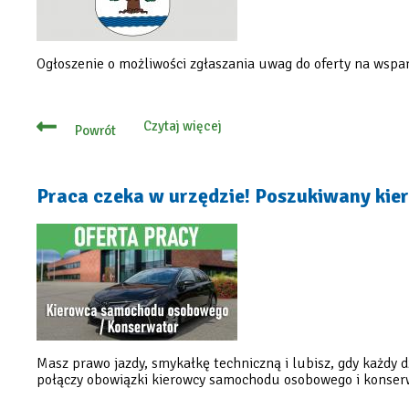
z
pominięciem
otwartego
konkursu
ofert
Ogłoszenie o możliwości zgłaszania uwag do oferty na wspa
Czytaj więcej
Powrót
o
Ogłoszenie
o
możliwości
zgłaszania
Praca czeka w urzędzie! Poszukiwany kie
uwag
do
oferty
na
zadanie
publiczne
z
pominięciem
otwartego
konkursu
ofert
Masz prawo jazdy, smykałkę techniczną i lubisz, gdy każdy 
połączy obowiązki kierowcy samochodu osobowego i konserw