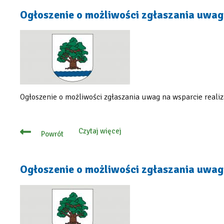
w
gminie
Ogłoszenie o możliwości zgłaszania uwag 
Konstancin-
Jeziorna
pełne
atrakcji
Ogłoszenie o możliwości zgłaszania uwag na wsparcie realiz
Czytaj więcej
Powrót
o
Ogłoszenie
o
możliwości
zgłaszania
Ogłoszenie o możliwości zgłaszania uwag 
uwag
do
oferty
na
zadanie
publiczne
z