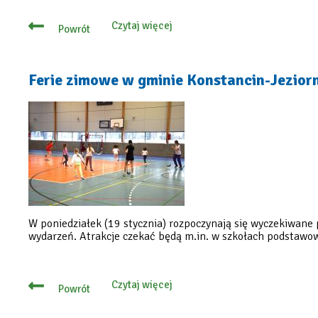
Czytaj więcej
Powrót
o
Praca
czeka
w
urzędzie!
Ferie zimowe w gminie Konstancin-Jeziorn
Poszukiwany
kierowca
i
konserwator
W poniedziałek (19 stycznia) rozpoczynają się wyczekiwane 
wydarzeń. Atrakcje czekać będą m.in. w szkołach podstawow
Czytaj więcej
Powrót
o
Ferie
zimowe