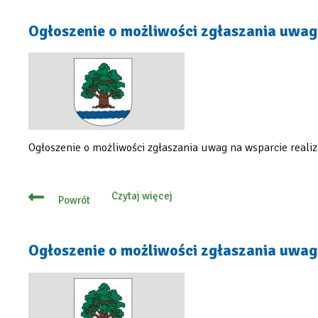
wolne
miejsca
na
Ogłoszenie o możliwości zgłaszania uwag 
półkolonie
w
Trójce,
Piątce
i
Szóstce
Ogłoszenie o możliwości zgłaszania uwag na wsparcie realiz
Czytaj więcej
Powrót
o
Ogłoszenie
o
możliwości
zgłaszania
Ogłoszenie o możliwości zgłaszania uwag 
uwag
do
oferty
na
zadanie
publiczne