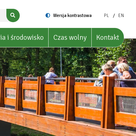
ZMIEŃ
ZMIEŃ
Switch
Wersja kontrastowa
PL
EN
to
JĘZYK
JĘZYK
NA:
NA:
POLISH
ENGLIS
ia i środowisko
Czas wolny
Kontakt