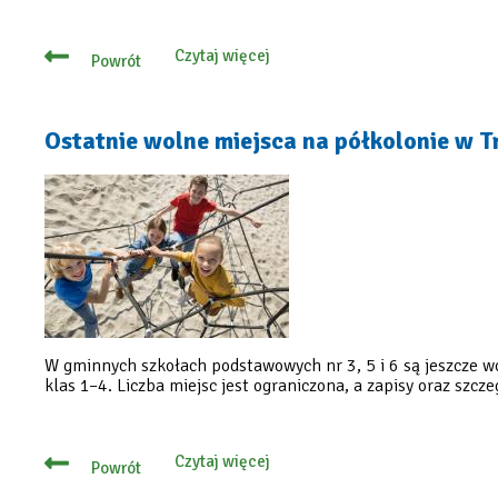
Czytaj więcej
Powrót
o
Wakacje
bez
nudy
–
Ostatnie wolne miejsca na półkolonie w Tr
sprawdź
wakacyjną
ofertę
W gminnych szkołach podstawowych nr 3, 5 i 6 są jeszcze wo
klas 1–4. Liczba miejsc jest ograniczona, a zapisy oraz sz
Czytaj więcej
Powrót
o
Ostatnie