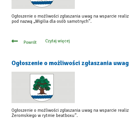
pominięciem
otwartego
konkursu
ofert
Ogłoszenie o możliwości zgłaszania uwag na wsparcie realiz
pod nazwą „Wigilia dla osób samotnych”.
Czytaj więcej
Powrót
o
Ogłoszenie
o
możliwości
zgłaszania
Ogłoszenie o możliwości zgłaszania uwag 
uwag
do
oferty
na
zadanie
publiczne
z
pominięciem
otwartego
konkursu
ofert
Ogłoszenie o możliwości zgłaszania uwag na wsparcie realiz
Żeromskiego w rytmie beatboxu”.