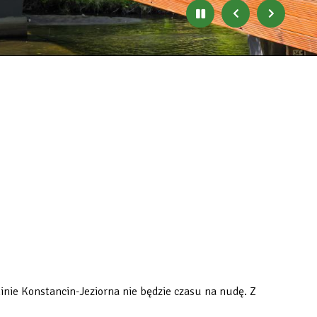
Zatrzymaj
Poprzedni
Następny
automatyczne
banner
baner
zmienianie
się
banerów
minie Konstancin-Jeziorna nie będzie czasu na nudę. Z