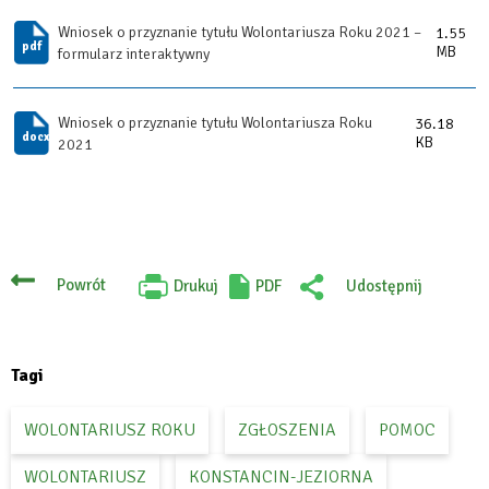
Wniosek o przyznanie tytułu Wolontariusza Roku 2021 –
1.55
MB
formularz interaktywny
Wniosek o przyznanie tytułu Wolontariusza Roku
36.18
KB
2021
Powrót
Drukuj
PDF
Udostępnij
Will
:
open
Facebook
in
new
tab
Tagi
WOLONTARIUSZ ROKU
ZGŁOSZENIA
POMOC
WOLONTARIUSZ
KONSTANCIN-JEZIORNA