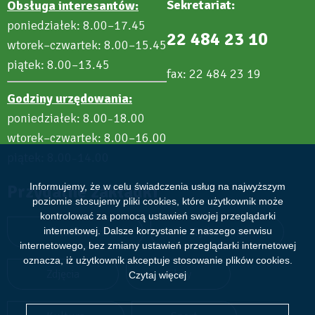
Sekretariat:
Obsługa interesantów:
poniedziałek: 8.00–17.45
22 484 23 10
wtorek–czwartek: 8.00–15.45
piątek: 8.00–13.45
fax: 22 484 23 19
Godziny urzędowania:
poniedziałek: 8.00
18.00
–
wtorek–czwartek: 8.00–16.00
piątek: 8.00
14.00
–
Przydatne zakładki
Informujemy, że w celu świadczenia usług na najwyższym
poziomie stosujemy pliki cookies, które użytkownik może
kontrolować za pomocą ustawień swojej przeglądarki
Aktualności
Wydarzenia
internetowej. Dalsze korzystanie z naszego serwisu
internetowego, bez zmiany ustawień przeglądarki internetowej
oznacza, iż użytkownik akceptuje stosowanie plików cookies.
Zdjęcia
Filmy
Czytaj więcej