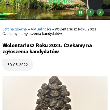
Zatrzymaj
Poprzedni
Nast
automatyczne
banner
baner
zmienianie
się
Strona główna
Aktualności
Wolontariusz Roku 2021:
banerów
Czekamy na zgłoszenia kandydatów
Ścieżka
nawigacyjna
Wolontariusz Roku 2021: Czekamy na
zgłoszenia kandydatów
30-03-2022