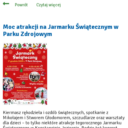
Czytaj więcej
Powrót
o
Poczuj
magię
świąt
na
Moc atrakcji na Jarmarku Świątecznym w
jarmarku
Parku Zdrojowym
w
Parku
Zdrojowym
Kiermasz rękodzieła i ozdób świątecznych, spotkanie z
Mikołajem i Stworem Głodomorem, szczudlarze oraz warsztaty
dla dzieci – to tylko niektóre atrakcje tegorocznego Jarmarku
Świątecznego w Konstancinie-Jeziornie. Będzie też koncert