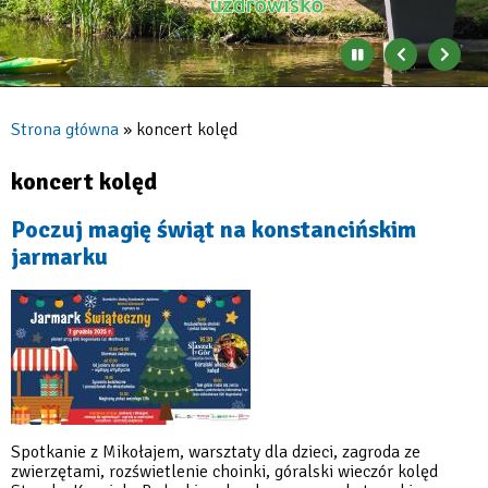
Zatrzymaj
Poprzedni
Nast
automatyczne
banner
baner
zmienianie
się
Strona główna
koncert kolęd
banerów
Ścieżka
nawigacyjna
koncert kolęd
Poczuj magię świąt na konstancińskim
jarmarku
Spotkanie z Mikołajem, warsztaty dla dzieci, zagroda ze
zwierzętami, rozświetlenie choinki, góralski wieczór kolęd