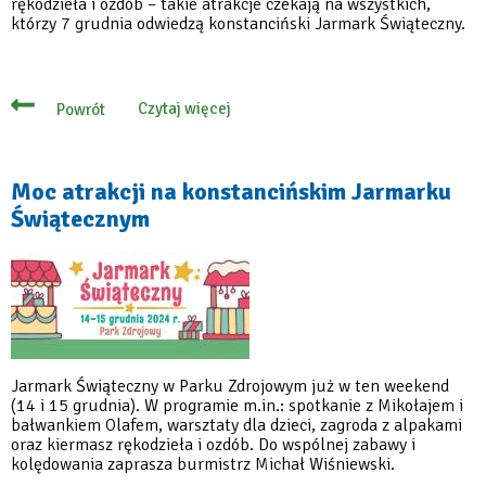
rękodzieła i ozdób – takie atrakcje czekają na wszystkich,
którzy 7 grudnia odwiedzą konstanciński Jarmark Świąteczny.
Czytaj więcej
Powrót
o
Poczuj
magię
świąt
na
Moc atrakcji na konstancińskim Jarmarku
konstancińskim
Świątecznym
jarmarku
Jarmark Świąteczny w Parku Zdrojowym już w ten weekend
(14 i 15 grudnia). W programie m.in.: spotkanie z Mikołajem i
bałwankiem Olafem, warsztaty dla dzieci, zagroda z alpakami
oraz kiermasz rękodzieła i ozdób. Do wspólnej zabawy i
kolędowania zaprasza burmistrz Michał Wiśniewski.