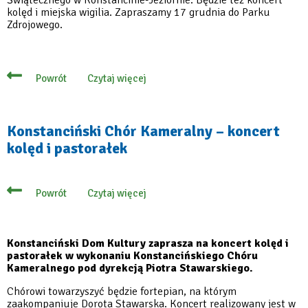
kolęd i miejska wigilia. Zapraszamy 17 grudnia do Parku
Zdrojowego.
Czytaj więcej
Powrót
o
Moc
atrakcji
na
Jarmarku
Konstanciński Chór Kameralny – koncert
Świątecznym
kolęd i pastorałek
w
Parku
Zdrojowym
Czytaj więcej
Powrót
o
Konstanciński
Chór
Kameralny
–
Konstanciński Dom Kultury zaprasza na koncert kolęd i
koncert
pastorałek w wykonaniu Konstancińskiego Chóru
kolęd
Kameralnego pod dyrekcją Piotra Stawarskiego.
i
pastorałek
Chórowi towarzyszyć będzie fortepian, na którym
zaakompaniuje Dorota Stawarska. Koncert realizowany jest w