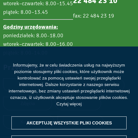
22 484 23 10
wtorek–czwartek: 8.00–15.45
piątek: 8.00–13.45
fax: 22 484 23 19
Godziny urzędowania:
poniedziałek: 8.00
18.00
–
wtorek–czwartek: 8.00–16.00
piątek: 8.00
14.00
–
Informujemy, że w celu świadczenia usług na najwyższym
Przydatne zakładki
poziomie stosujemy pliki cookies, które użytkownik może
kontrolować za pomocą ustawień swojej przeglądarki
internetowej. Dalsze korzystanie z naszego serwisu
Aktualności
Wydarzenia
internetowego, bez zmiany ustawień przeglądarki internetowej
oznacza, iż użytkownik akceptuje stosowanie plików cookies.
Zdjęcia
Filmy
Czytaj więcej
Kultura
Sport
AKCEPTUJĘ WSZYSTKIE PLIKI
WITHDRAW CONSENT
COOKIES