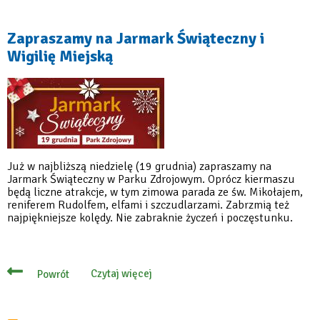
tłumnie
odwiedzili
Jarmark
Zapraszamy na Jarmark Świąteczny i
Świąteczny
Wigilię Miejską
Już w najbliższą niedzielę (19 grudnia) zapraszamy na
Jarmark Świąteczny w Parku Zdrojowym. Oprócz kiermaszu
będą liczne atrakcje, w tym zimowa parada ze św. Mikołajem,
reniferem Rudolfem, elfami i szczudlarzami. Zabrzmią też
najpiękniejsze kolędy. Nie zabraknie życzeń i poczęstunku.
Czytaj więcej
Powrót
o
Zapraszamy
na
Jarmark