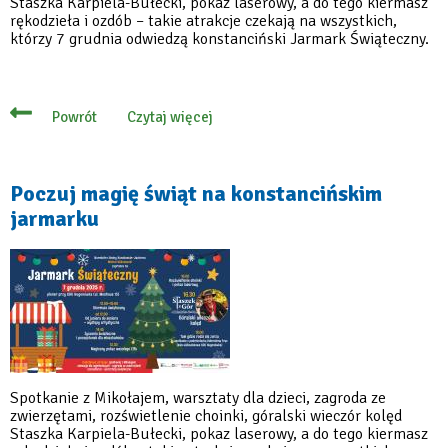
Staszka Karpiela-Bułecki, pokaz laserowy, a do tego kiermasz
rękodzieła i ozdób – takie atrakcje czekają na wszystkich,
którzy 7 grudnia odwiedzą konstanciński Jarmark Świąteczny.
Czytaj więcej
Powrót
o
Poczuj
magię
świąt
na
Poczuj magię świąt na konstancińskim
konstancińskim
jarmarku
jarmarku
Spotkanie z Mikołajem, warsztaty dla dzieci, zagroda ze
zwierzętami, rozświetlenie choinki, góralski wieczór kolęd
Staszka Karpiela-Bułecki, pokaz laserowy, a do tego kiermasz