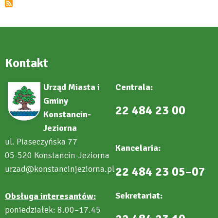
Świąteczny
i
Wigilię
Miejską
Kontakt
Urząd Miasta i
Centrala:
Gminy
22 484 23 00
Konstancin-
Jeziorna
ul. Piaseczyńska 77
Kancelaria:
05-520 Konstancin-Jeziorna
urzad@konstancinjeziorna.pl
22 484 23 05–07
Sekretariat:
Obsługa interesantów:
poniedziałek: 8.00–17.45