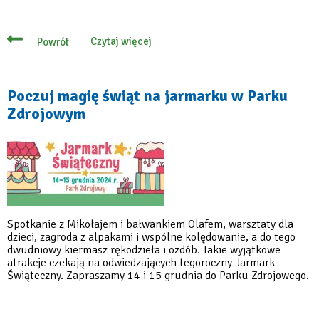
Czytaj więcej
Powrót
o
Moc
atrakcji
na
konstancińskim
Poczuj magię świąt na jarmarku w Parku
Jarmarku
Zdrojowym
Świątecznym
Spotkanie z Mikołajem i bałwankiem Olafem, warsztaty dla
dzieci, zagroda z alpakami i wspólne kolędowanie, a do tego
dwudniowy kiermasz rękodzieła i ozdób. Takie wyjątkowe
atrakcje czekają na odwiedzających tegoroczny Jarmark
Świąteczny. Zapraszamy 14 i 15 grudnia do Parku Zdrojowego.