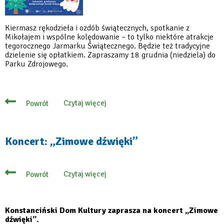
Kiermasz rękodzieła i ozdób świątecznych, spotkanie z
Mikołajem i wspólne kolędowanie – to tylko niektóre atrakcje
tegorocznego Jarmarku Świątecznego. Będzie też tradycyjne
dzielenie się opłatkiem. Zapraszamy 18 grudnia (niedziela) do
Parku Zdrojowego.
Czytaj więcej
Powrót
o
Zapraszamy
na
Jarmark
Świąteczny
Koncert: „Zimowe dźwięki”
do
Parku
Zdrojowego
Czytaj więcej
Powrót
o
Koncert:
„Zimowe
dźwięki”
Konstanciński Dom Kultury zaprasza na koncert „Zimowe
dźwięki”.