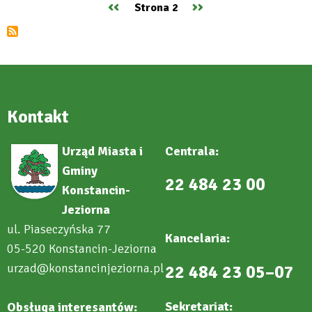
Poprzednia
‹‹
Następna
››
Strona 2
w
Stronicowanie
okresie
strona
strona
świąteczno-
noworocznym
Kontakt
Urząd Miasta i
Centrala:
Gminy
22 484 23 00
Konstancin-
Jeziorna
ul. Piaseczyńska 77
Kancelaria:
05-520 Konstancin-Jeziorna
urzad@konstancinjeziorna.pl
22 484 23 05–07
Sekretariat:
Obsługa interesantów: