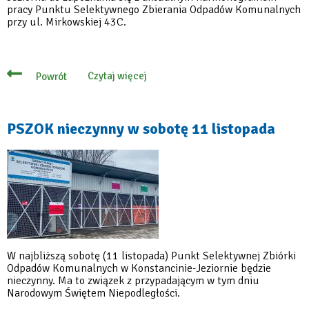
pracy Punktu Selektywnego Zbierania Odpadów Komunalnych
przy ul. Mirkowskiej 43C.
Czytaj więcej
Powrót
o
GPSZOK
w
okresie
świąteczno-
PSZOK nieczynny w sobotę 11 listopada
noworocznym
W najbliższą sobotę (11 listopada) Punkt Selektywnej Zbiórki
Odpadów Komunalnych w Konstancinie-Jeziornie będzie
nieczynny. Ma to związek z przypadającym w tym dniu
Narodowym Świętem Niepodległości.