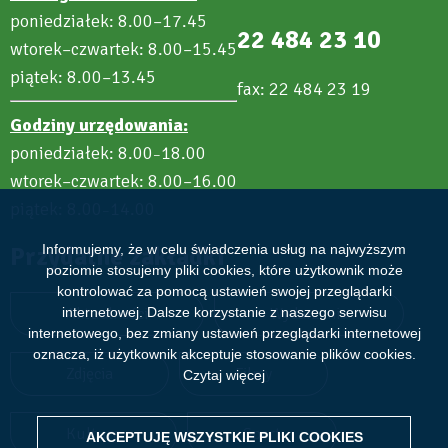
poniedziałek: 8.00–17.45
22 484 23 10
wtorek–czwartek: 8.00–15.45
piątek: 8.00–13.45
fax: 22 484 23 19
Godziny urzędowania:
poniedziałek: 8.00
18.00
–
wtorek–czwartek: 8.00–16.00
piątek: 8.00
14.00
–
Informujemy, że w celu świadczenia usług na najwyższym
Przydatne zakładki
poziomie stosujemy pliki cookies, które użytkownik może
kontrolować za pomocą ustawień swojej przeglądarki
internetowej. Dalsze korzystanie z naszego serwisu
Aktualności
Wydarzenia
internetowego, bez zmiany ustawień przeglądarki internetowej
oznacza, iż użytkownik akceptuje stosowanie plików cookies.
Zdjęcia
Filmy
Czytaj więcej
Kultura
Sport
AKCEPTUJĘ WSZYSTKIE PLIKI
WITHDRAW CONSENT
COOKIES