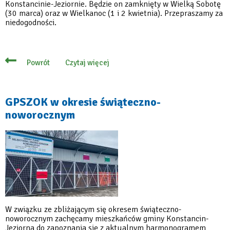
Konstancinie-Jeziornie. Będzie on zamknięty w Wielką Sobotę
(30 marca) oraz w Wielkanoc (1 i 2 kwietnia). Przepraszamy za
niedogodności.
Czytaj więcej
Powrót
o
W
okresie
świątecznym
GPSZOK
GPSZOK w okresie świąteczno-
będzie
noworocznym
zamknięty
W związku ze zbliżającym się okresem świąteczno-
noworocznym zachęcamy mieszkańców gminy Konstancin-
Jeziorna do zapoznania się z aktualnym harmonogramem