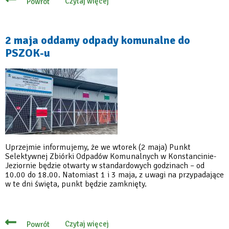
Czytaj więcej
Powrót
o
Kilkudniowa
przerwa
w
funkcjonowaniu
2 maja oddamy odpady komunalne do
gminnego
PSZOK-u
PSZOK-
u
Uprzejmie informujemy, że we wtorek (2 maja) Punkt
Selektywnej Zbiórki Odpadów Komunalnych w Konstancinie-
Jeziornie będzie otwarty w standardowych godzinach – od
10.00 do 18.00. Natomiast 1 i 3 maja, z uwagi na przypadające
w te dni święta, punkt będzie zamknięty.
Czytaj więcej
Powrót
o