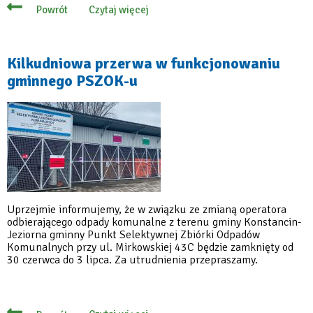
Czytaj więcej
Powrót
o
Konstanciński
PSZOK
przy
ul.
Kilkudniowa przerwa w funkcjonowaniu
Mirkowskiej
gminnego PSZOK-u
43C
wznawia
działanie
Uprzejmie informujemy, że w związku ze zmianą operatora
odbierającego odpady komunalne z terenu gminy Konstancin-
Jeziorna gminny Punkt Selektywnej Zbiórki Odpadów
Komunalnych przy ul. Mirkowskiej 43C będzie zamknięty od
30 czerwca do 3 lipca. Za utrudnienia przepraszamy.