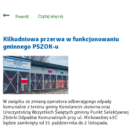
Czytaj więcej
Powrót
o
PSZOK
nieczynny
w
sobotę
Kilkudniowa przerwa w funkcjonowaniu
11
gminnego PSZOK-u
listopada
W związku ze zmianą operatora odbierającego odpady
komunalne z terenu gminy Konstancin-Jeziorna oraz
Uroczystością Wszystkich Świętych gminny Punkt Selektywnej
Zbiórki Odpadów Komunalnych przy ul. Mirkowskiej 43C
będzie zamknięty od 31 października do 2 listopada.