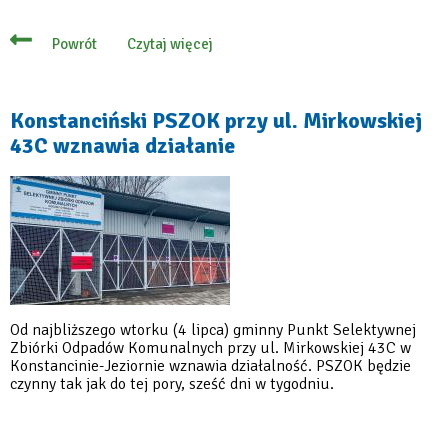
Czytaj więcej
Powrót
o
Kilkudniowa
przerwa
w
funkcjonowaniu
Konstanciński PSZOK przy ul. Mirkowskiej
gminnego
43C wznawia działanie
PSZOK-
u
Od najbliższego wtorku (4 lipca) gminny Punkt Selektywnej
Zbiórki Odpadów Komunalnych przy ul. Mirkowskiej 43C w
Konstancinie-Jeziornie wznawia działalność. PSZOK będzie
czynny tak jak do tej pory, sześć dni w tygodniu.