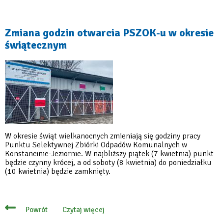
2
maja
oddamy
odpady
Zmiana godzin otwarcia PSZOK-u w okresie
komunalne
świątecznym
do
PSZOK-
u
W okresie świąt wielkanocnych zmieniają się godziny pracy
Punktu Selektywnej Zbiórki Odpadów Komunalnych w
Konstancinie-Jeziornie. W najbliższy piątek (7 kwietnia) punkt
będzie czynny krócej, a od soboty (8 kwietnia) do poniedziałku
(10 kwietnia) będzie zamknięty.
Czytaj więcej
Powrót
o