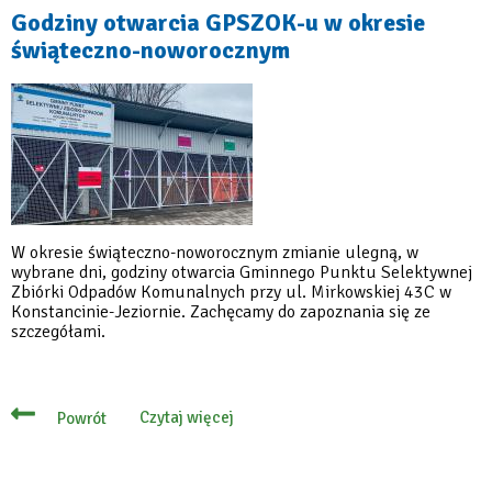
Komisariatu
Godziny otwarcia GPSZOK-u w okresie
Policji
świąteczno-noworocznym
W okresie świąteczno-noworocznym zmianie ulegną, w
wybrane dni, godziny otwarcia Gminnego Punktu Selektywnej
Zbiórki Odpadów Komunalnych przy ul. Mirkowskiej 43C w
Konstancinie-Jeziornie. Zachęcamy do zapoznania się ze
szczegółami.
Czytaj więcej
Powrót
o
Godziny
otwarcia
GPSZOK-
u