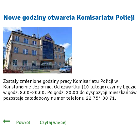
Zmiana
godzin
otwarcia
PSZOK-
Nowe godziny otwarcia Komisariatu Policji
u
w
okresie
świątecznym
Zostały zmienione godziny pracy Komisariatu Policji w
Konstancinie-Jeziornie. Od czwartku (10 lutego) czynny będzie
w godz. 8.00–20.00. Po godz. 20.00 do dyspozycji mieszkańców
pozostaje całodobowy numer telefonu 22 754 00 71.
Czytaj więcej
Powrót
o
Nowe
godziny
otwarcia