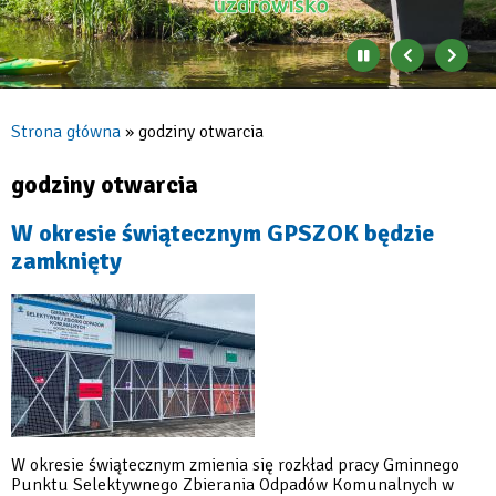
Zatrzymaj
Poprzedni
Nast
automatyczne
banner
baner
zmienianie
się
Strona główna
godziny otwarcia
banerów
Ścieżka
nawigacyjna
godziny otwarcia
W okresie świątecznym GPSZOK będzie
zamknięty
W okresie świątecznym zmienia się rozkład pracy Gminnego
Punktu Selektywnego Zbierania Odpadów Komunalnych w