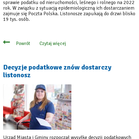
sprawie podatku od nieruchomości, leśnego i rolnego na 2022
rok. W związku z sytuacją epidemiologiczną ich dostarczaniem
zajmuje się Poczta Polska. Listonosze zapukają do drzwi blisko
19 tys. osób.
Czytaj więcej
Powrót
o
Decyzje
podatkowe
już
trafiają
Decyzje podatkowe znów dostarczy
do
listonosz
mieszkańców
Urząd Miasta i Gminy rozpoczął wysyłkę decyzji podatkowych