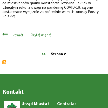
do mieszkańców gminy Konstancin-Jeziorna. Tak jak w
ubiegłym roku, z uwagi na pandemię COVID-19, są one
dostarczane wyłącznie za pośrednictwem listonoszy Poczty
Polskiej.
Czytaj więcej
Powrót
o
Decyzje
podatkowe
znów
dostarczy
Poprzednia
‹‹
Strona 2
listonosz
Stronicowanie
strona
Kontakt
Urząd Miasta i
Centrala: