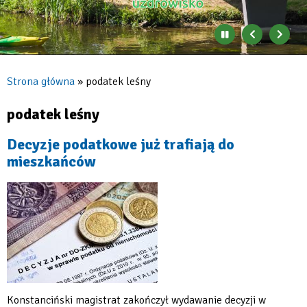
Zatrzymaj
Poprzedni
Nast
automatyczne
banner
baner
zmienianie
się
Strona główna
podatek leśny
banerów
Ścieżka
nawigacyjna
podatek leśny
Decyzje podatkowe już trafiają do
mieszkańców
Konstanciński magistrat zakończył wydawanie decyzji w