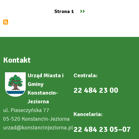
zapisy
na
Następna
››
Strona 1
„Zimę
Stronicowanie
w
strona
mieście
z
Dwójką”
Kontakt
Urząd Miasta i
Centrala:
Gminy
22 484 23 00
Konstancin-
Jeziorna
ul. Piaseczyńska 77
Kancelaria:
05-520 Konstancin-Jeziorna
urzad@konstancinjeziorna.pl
22 484 23 05–07