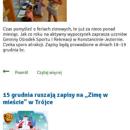
Czas pomyśleć o feriach zimowych, te już za nieco ponad
miesiąc. Jak co roku na aktywny wypoczynek zaprasza uczniów
Gminny Ośrodek Sportu i Rekreacji w Konstancinie-Jeziornie.
Czeka sporo atrakcji. Zapisy będą prowadzone w dniach 18–19
grudnia br.
Czytaj więcej
Powrót
o
Sport,
rekreacja
i
zabawa,
15 grudnia ruszają zapisy na „Zimę w
czyli
mieście” w Trójce
ferie
w
GOSiR
–
zapisy
18–
19