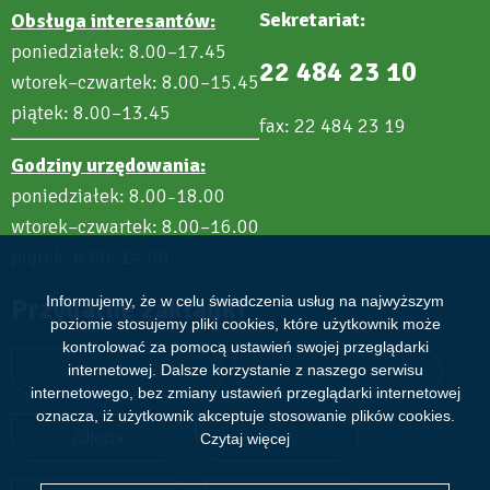
Sekretariat:
Obsługa interesantów:
poniedziałek: 8.00–17.45
22 484 23 10
wtorek–czwartek: 8.00–15.45
piątek: 8.00–13.45
fax: 22 484 23 19
Godziny urzędowania:
poniedziałek: 8.00
18.00
–
wtorek–czwartek: 8.00–16.00
piątek: 8.00
14.00
–
Informujemy, że w celu świadczenia usług na najwyższym
Przydatne zakładki
poziomie stosujemy pliki cookies, które użytkownik może
kontrolować za pomocą ustawień swojej przeglądarki
internetowej. Dalsze korzystanie z naszego serwisu
Aktualności
Wydarzenia
internetowego, bez zmiany ustawień przeglądarki internetowej
oznacza, iż użytkownik akceptuje stosowanie plików cookies.
Zdjęcia
Filmy
Czytaj więcej