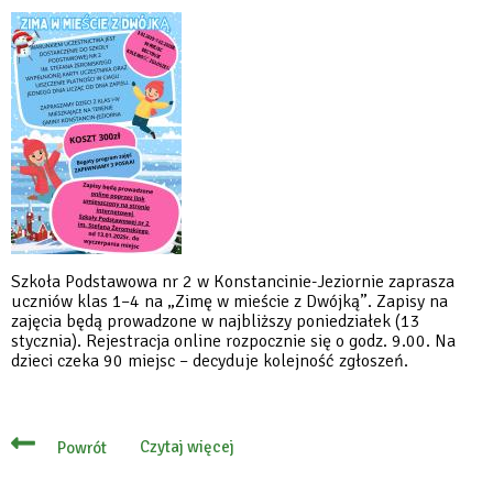
ruszają
już
20
stycznia
Szkoła Podstawowa nr 2 w Konstancinie-Jeziornie zaprasza
uczniów klas 1–4 na „Zimę w mieście z Dwójką”. Zapisy na
zajęcia będą prowadzone w najbliższy poniedziałek (13
stycznia). Rejestracja online rozpocznie się o godz. 9.00. Na
dzieci czeka 90 miejsc – decyduje kolejność zgłoszeń.
Czytaj więcej
Powrót
o
13
stycznia