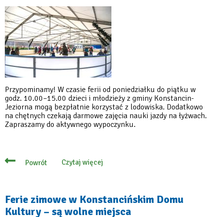
mieście”
w
Trójce
Przypominamy! W czasie ferii od poniedziałku do piątku w
godz. 10.00–15.00 dzieci i młodzieży z gminy Konstancin-
Jeziorna mogą bezpłatnie korzystać z lodowiska. Dodatkowo
na chętnych czekają darmowe zajęcia nauki jazdy na łyżwach.
Zapraszamy do aktywnego wypoczynku.
Czytaj więcej
Powrót
o
Ferie
na
lodowisku
–
Ferie zimowe w Konstancińskim Domu
nauka
Kultury – są wolne miejsca
jazdy
na