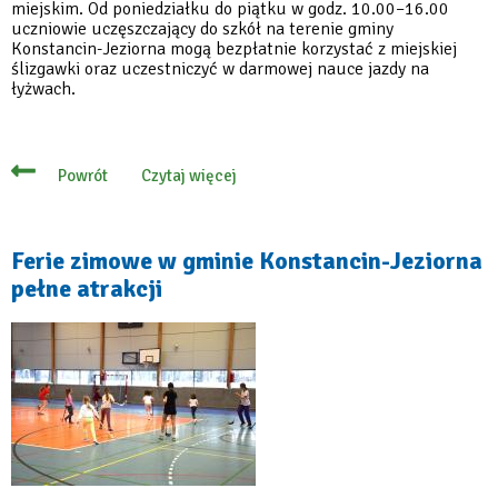
miejskim. Od poniedziałku do piątku w godz. 10.00–16.00
uczniowie uczęszczający do szkół na terenie gminy
Konstancin-Jeziorna mogą bezpłatnie korzystać z miejskiej
ślizgawki oraz uczestniczyć w darmowej nauce jazdy na
łyżwach.
Czytaj więcej
Powrót
o
Lodowisko
miejskie
zaprasza
na
Ferie zimowe w gminie Konstancin-Jeziorna
aktywne
pełne atrakcji
ferie