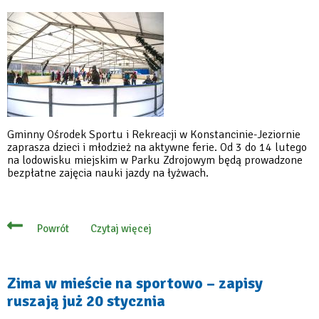
są
wolne
miejsca
Gminny Ośrodek Sportu i Rekreacji w Konstancinie-Jeziornie
zaprasza dzieci i młodzież na aktywne ferie. Od 3 do 14 lutego
na lodowisku miejskim w Parku Zdrojowym będą prowadzone
bezpłatne zajęcia nauki jazdy na łyżwach.
Czytaj więcej
Powrót
o
Ferie
na
lodowisku
–
Zima w mieście na sportowo – zapisy
nauka
ruszają już 20 stycznia
jazdy
na
łyżwach,