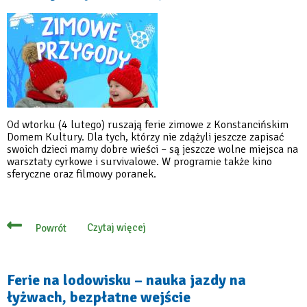
łyżwach,
bezpłatne
wejście
Od wtorku (4 lutego) ruszają ferie zimowe z Konstancińskim
Domem Kultury. Dla tych, którzy nie zdążyli jeszcze zapisać
swoich dzieci mamy dobre wieści – są jeszcze wolne miejsca na
warsztaty cyrkowe i survivalowe. W programie także kino
sferyczne oraz filmowy poranek.
Czytaj więcej
Powrót
o
Ferie
zimowe
w
Konstancińskim
Ferie na lodowisku – nauka jazdy na
Domu
łyżwach, bezpłatne wejście
Kultury
–