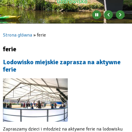
Zatrzymaj
Poprzedni
Nast
automatyczne
banner
baner
zmienianie
się
Strona główna
ferie
banerów
Ścieżka
nawigacyjna
ferie
Lodowisko miejskie zaprasza na aktywne
ferie
Zapraszamy dzieci i młodzież na aktywne ferie na lodowisku