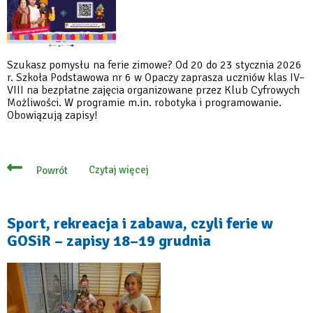
Szukasz pomysłu na ferie zimowe? Od 20 do 23 stycznia 2026
r. Szkoła Podstawowa nr 6 w Opaczy zaprasza uczniów klas IV–
VIII na bezpłatne zajęcia organizowane przez Klub Cyfrowych
Możliwości. W programie m.in. robotyka i programowanie.
Obowiązują zapisy!
Czytaj więcej
Powrót
o
Bezpłatne
cyfrowe
ferie
w
Sport, rekreacja i zabawa, czyli ferie w
Szkole
GOSiR – zapisy 18–19 grudnia
Podstawowej
nr
6
w
Opaczy