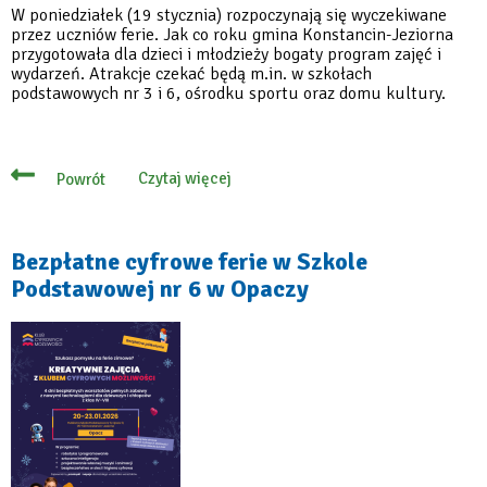
W poniedziałek (19 stycznia) rozpoczynają się wyczekiwane
przez uczniów ferie. Jak co roku gmina Konstancin-Jeziorna
przygotowała dla dzieci i młodzieży bogaty program zajęć i
wydarzeń. Atrakcje czekać będą m.in. w szkołach
podstawowych nr 3 i 6, ośrodku sportu oraz domu kultury.
Czytaj więcej
Powrót
o
Ferie
zimowe
w
gminie
Bezpłatne cyfrowe ferie w Szkole
Konstancin-
Podstawowej nr 6 w Opaczy
Jeziorna
pełne
atrakcji