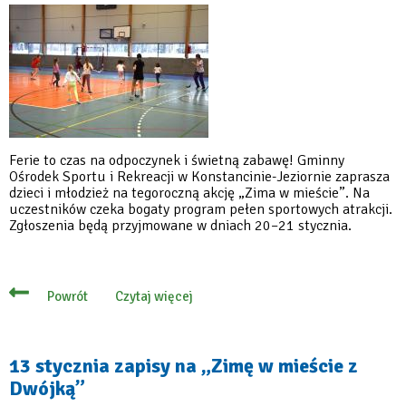
bezpłatne
wejście
Ferie to czas na odpoczynek i świetną zabawę! Gminny
Ośrodek Sportu i Rekreacji w Konstancinie-Jeziornie zaprasza
dzieci i młodzież na tegoroczną akcję „Zima w mieście”. Na
uczestników czeka bogaty program pełen sportowych atrakcji.
Zgłoszenia będą przyjmowane w dniach 20–21 stycznia.
Czytaj więcej
Powrót
o
Zima
w
mieście
na
13 stycznia zapisy na „Zimę w mieście z
sportowo
Dwójką”
–
zapisy