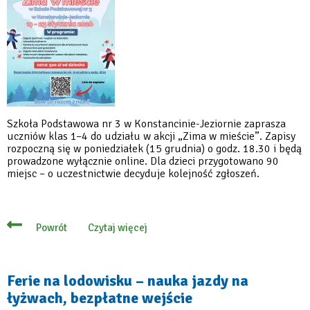
grudnia
Szkoła Podstawowa nr 3 w Konstancinie-Jeziornie zaprasza
uczniów klas 1–4 do udziału w akcji „Zima w mieście”. Zapisy
rozpoczną się w poniedziałek (15 grudnia) o godz. 18.30 i będą
prowadzone wyłącznie online. Dla dzieci przygotowano 90
miejsc – o uczestnictwie decyduje kolejność zgłoszeń.
Czytaj więcej
Powrót
o
15
grudnia
ruszają
zapisy
Ferie na lodowisku – nauka jazdy na
na
łyżwach, bezpłatne wejście
„Zimę
w