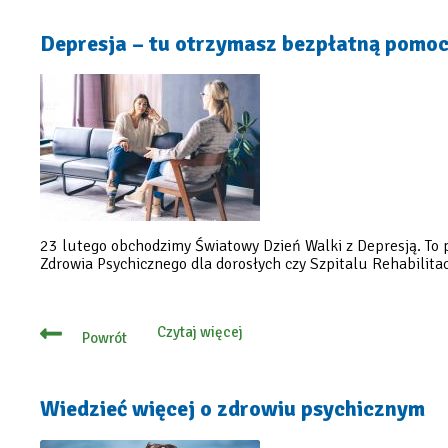
Jeziorna
i
inne
Depresja – tu otrzymasz bezpłatną pomoc
samorządy
wspólnie
przeciw
depresji
23 lutego obchodzimy Światowy Dzień Walki z Depresją. To 
Zdrowia Psychicznego dla dorosłych czy Szpitalu Rehabilit
Czytaj więcej
Powrót
o
Depresja
–
tu
otrzymasz
Wiedzieć więcej o zdrowiu psychicznym
bezpłatną
pomoc
specjalistów