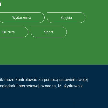
i
Wydarzenia
Zdjęcia
Kultura
Sport
nik może kontrolować za pomocą ustawień swojej
eglądarki internetowej oznacza, iż użytkownik