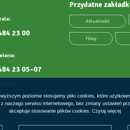
Przydatne zakładk
rala:
Aktualności
484 23 00
Filmy
elaria:
484 23 05–07
tariat:
484 23 10
ajwyższym poziomie stosujemy pliki cookies, które użytkow
e z naszego serwisu internetowego, bez zmiany ustawień prz
akceptuje stosowanie plików cookies.
Czytaj więcej
22 484 23 19