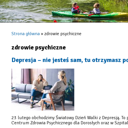
Strona główna
zdrowie psychiczne
Ścieżka
nawigacyjna
zdrowie psychiczne
Depresja – nie jesteś sam, tu otrzymasz 
23 lutego obchodzimy Światowy Dzień Walki z Depresją. To 
Centrum Zdrowia Psychicznego dla Dorosłych oraz w Szpita