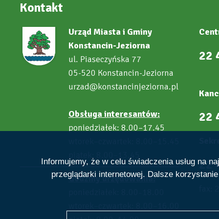
Kontakt
Urząd Miasta i Gminy
Cent
Konstancin-Jeziorna
22 
ul. Piaseczyńska 77
05-520 Konstancin-Jeziorna
urzad@konstancinjeziorna.pl
Kanc
Obsługa interesantów:
22 
poniedziałek: 8.00–17.45
Sekre
wtorek–czwartek: 8.00–15.45
piątek: 8.00–13.45
22 
Informujemy, że w celu świadczenia usług na n
przeglądarki internetowej. Dalsze korzystani
Godziny urzędowania:
fax: 
poniedziałek: 8.00
18.00
–
wtorek–czwartek: 8.00–16.00