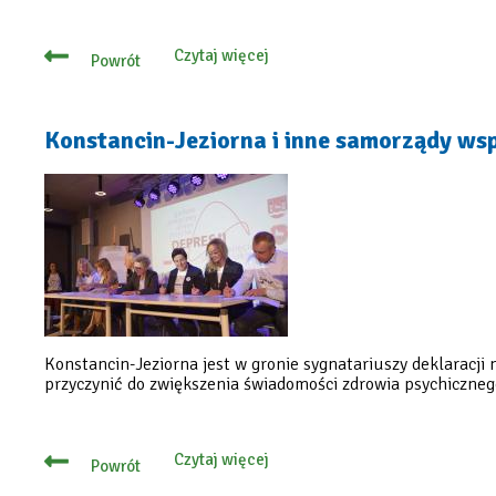
Czytaj więcej
Powrót
o
Depresja
–
nie
jesteś
Konstancin-Jeziorna i inne samorządy wsp
sam,
tu
otrzymasz
pomoc
Konstancin-Jeziorna jest w gronie sygnatariuszy deklaracji
przyczynić do zwiększenia świadomości zdrowia psychiczne
Czytaj więcej
Powrót
o
Konstancin-