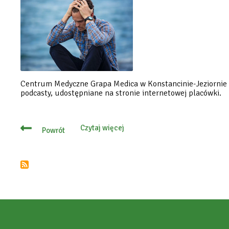
Centrum Medyczne Grapa Medica w Konstancinie-Jeziornie p
podcasty, udostępniane na stronie internetowej placówki.
Czytaj więcej
Powrót
o
Wiedzieć
więcej
o
zdrowiu
psychicznym