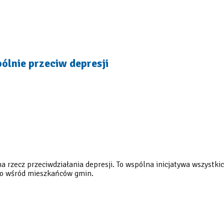
ólnie przeciw depresji
 na rzecz przeciwdziałania depresji. To wspólna inicjatywa wszyst
go wśród mieszkańców gmin.