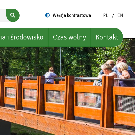
ZMIEŃ
ZMIEŃ
Switch
Wersja kontrastowa
PL
EN
to
JĘZYK
JĘZYK
NA:
NA:
POLISH
ENGLIS
ia i środowisko
Czas wolny
Kontakt