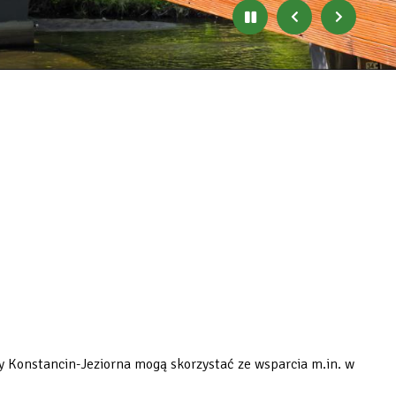
Zatrzymaj
Poprzedni
Następny
automatyczne
banner
baner
zmienianie
się
banerów
y Konstancin-Jeziorna mogą skorzystać ze wsparcia m.in. w