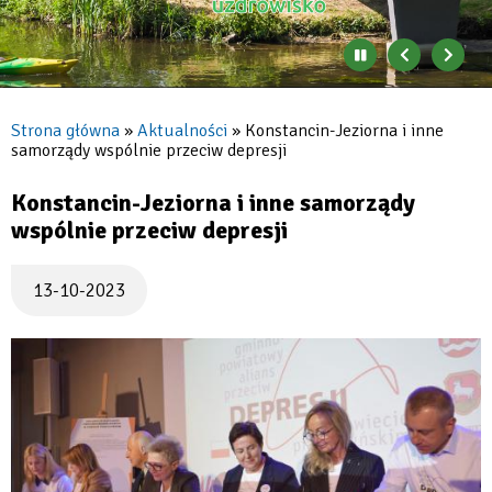
Zatrzymaj
Poprzedni
Nast
automatyczne
banner
baner
zmienianie
się
Strona główna
Aktualności
Konstancin-Jeziorna i inne
banerów
samorządy wspólnie przeciw depresji
Ścieżka
nawigacyjna
Konstancin-Jeziorna i inne samorządy
wspólnie przeciw depresji
13-10-2023