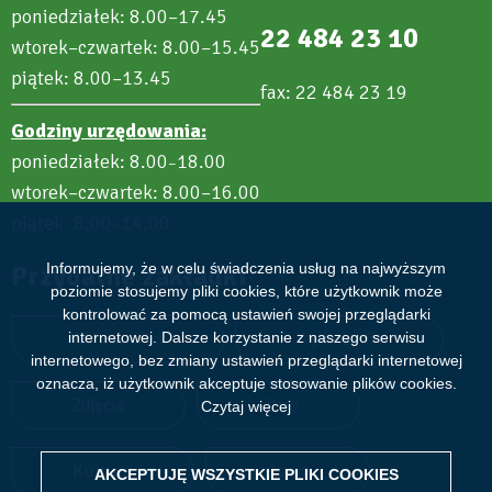
poniedziałek: 8.00–17.45
22 484 23 10
wtorek–czwartek: 8.00–15.45
piątek: 8.00–13.45
fax: 22 484 23 19
Godziny urzędowania:
poniedziałek: 8.00
18.00
–
wtorek–czwartek: 8.00–16.00
piątek: 8.00
14.00
–
Przydatne zakładki
Informujemy, że w celu świadczenia usług na najwyższym
poziomie stosujemy pliki cookies, które użytkownik może
kontrolować za pomocą ustawień swojej przeglądarki
Aktualności
Wydarzenia
internetowej. Dalsze korzystanie z naszego serwisu
internetowego, bez zmiany ustawień przeglądarki internetowej
oznacza, iż użytkownik akceptuje stosowanie plików cookies.
Zdjęcia
Filmy
Czytaj więcej
Kultura
Sport
AKCEPTUJĘ WSZYSTKIE PLIKI
WITHDRAW CONSENT
COOKIES