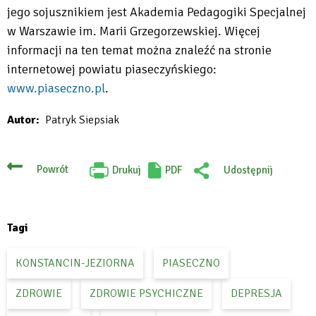
jego sojusznikiem jest Akademia Pedagogiki Specjalnej
w Warszawie im. Marii Grzegorzewskiej. Więcej
informacji na ten temat można znaleźć na stronie
internetowej powiatu piaseczyńskiego:
www.piaseczno.pl
.
Will
Autor
Patryk Siepsiak
open
in
new
Powrót
Drukuj
PDF
Udostępnij
Will
:
tab
open
Facebook
in
new
tab
Tagi
KONSTANCIN-JEZIORNA
PIASECZNO
ZDROWIE
ZDROWIE PSYCHICZNE
DEPRESJA