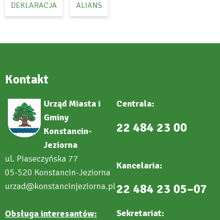
DEKLARACJA
ALIANS
Kontakt
Urząd Miasta i
Centrala:
Gminy
22 484 23 00
Konstancin-
Jeziorna
ul. Piaseczyńska 77
Kancelaria:
05-520 Konstancin-Jeziorna
urzad@konstancinjeziorna.pl
22 484 23 05–07
Sekretariat:
Obsługa interesantów: