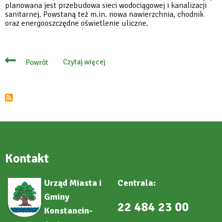
planowana jest przebudowa sieci wodociągowej i kanalizacji
sanitarnej. Powstaną też m.in. nowa nawierzchnia, chodnik
oraz energooszczędne oświetlenie uliczne.
Czytaj więcej
Powrót
o
W
sierpniu
rozpoczną
się
roboty
na
ul.
Uzdrowiskowej
Kontakt
Urząd Miasta i
Centrala:
Gminy
22 484 23 00
Konstancin-