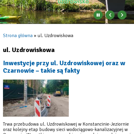
Zatrzymaj
Poprzedni
Nast
automatyczne
banner
baner
zmienianie
się
Strona główna
ul. Uzdrowiskowa
banerów
Ścieżka
nawigacyjna
ul. Uzdrowiskowa
Inwestycje przy ul. Uzdrowiskowej oraz w
Czarnowie – takie są fakty
Trwa przebudowa ul. Uzdrowiskowej w Konstancinie-Jeziornie
oraz kolejny etap budowy sieci wodociągowo-kanalizacyjnej w