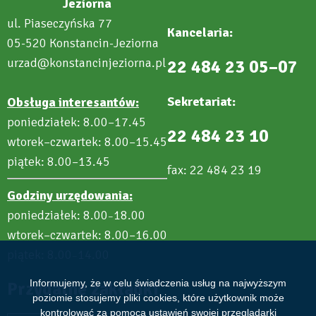
Jeziorna
ul. Piaseczyńska 77
Kancelaria:
05-520 Konstancin-Jeziorna
urzad@konstancinjeziorna.pl
22 484 23 05–07
Sekretariat:
Obsługa interesantów:
poniedziałek: 8.00–17.45
22 484 23 10
wtorek–czwartek: 8.00–15.45
piątek: 8.00–13.45
fax: 22 484 23 19
Godziny urzędowania:
poniedziałek: 8.00
18.00
–
wtorek–czwartek: 8.00–16.00
piątek: 8.00
14.00
–
Informujemy, że w celu świadczenia usług na najwyższym
Przydatne zakładki
poziomie stosujemy pliki cookies, które użytkownik może
kontrolować za pomocą ustawień swojej przeglądarki