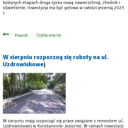
kolejnych etapach droga zyska nową nawierzchnię, chodnik i
oświetlenie. Inwestycja ma być gotowa w całości jesienią 2025
r.
Czytaj więcej
Powrót
o
Ulica
Uzdrowiskowa
w
przebudowie,
W sierpniu rozpoczną się roboty na ul.
będzie
Uzdrowiskowej
gotowa
na
jesień
W sierpniu mają rozpocząć się prace związane z remontem ul.
Uzdrowiskowej w Konstancinie-Jeziornie. W ramach inwestycji