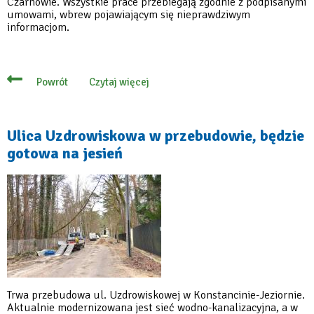
Czarnowie. Wszystkie prace przebiegają zgodnie z podpisanymi
umowami, wbrew pojawiającym się nieprawdziwym
informacjom.
Czytaj więcej
Powrót
o
Inwestycje
przy
ul.
Uzdrowiskowej
Ulica Uzdrowiskowa w przebudowie, będzie
oraz
gotowa na jesień
w
Czarnowie
–
takie
są
fakty
Trwa przebudowa ul. Uzdrowiskowej w Konstancinie-Jeziornie.
Aktualnie modernizowana jest sieć wodno-kanalizacyjna, a w