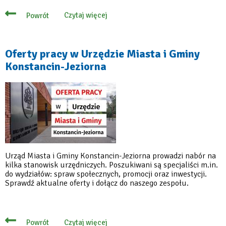
Czytaj więcej
Powrót
o
Jak
przygotować
firmę
na
Oferty pracy w Urzędzie Miasta i Gminy
KSeF?
Konstancin-Jeziorna
Bezpłatne
szkolenia
w
urzędzie
Urząd Miasta i Gminy Konstancin-Jeziorna prowadzi nabór na
kilka stanowisk urzędniczych. Poszukiwani są specjaliści m.in.
do wydziałów: spraw społecznych, promocji oraz inwestycji.
Sprawdź aktualne oferty i dołącz do naszego zespołu.
Czytaj więcej
Powrót
o