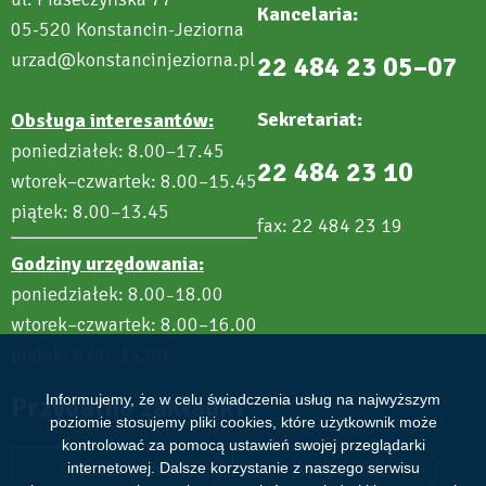
Kancelaria:
05-520 Konstancin-Jeziorna
urzad@konstancinjeziorna.pl
22 484 23 05–07
Sekretariat:
Obsługa interesantów:
poniedziałek: 8.00–17.45
22 484 23 10
wtorek–czwartek: 8.00–15.45
piątek: 8.00–13.45
fax: 22 484 23 19
Godziny urzędowania:
poniedziałek: 8.00
18.00
–
wtorek–czwartek: 8.00–16.00
piątek: 8.00
14.00
–
Przydatne zakładki
Informujemy, że w celu świadczenia usług na najwyższym
poziomie stosujemy pliki cookies, które użytkownik może
kontrolować za pomocą ustawień swojej przeglądarki
Aktualności
Wydarzenia
internetowej. Dalsze korzystanie z naszego serwisu