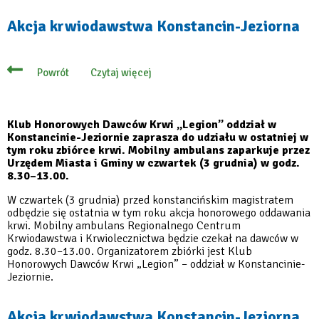
Akcja krwiodawstwa Konstancin-Jeziorna
Czytaj więcej
Powrót
o
Akcja
krwiodawstwa
Konstancin-
Jeziorna
Klub Honorowych Dawców Krwi „Legion” oddział w
Konstancinie-Jeziornie zaprasza do udziału w ostatniej w
tym roku zbiórce krwi. Mobilny ambulans zaparkuje przez
Urzędem Miasta i Gminy w czwartek (3 grudnia) w godz.
8.30–13.00.
W czwartek (3 grudnia) przed konstancińskim magistratem
odbędzie się ostatnia w tym roku akcja honorowego oddawania
krwi. Mobilny ambulans Regionalnego Centrum
Krwiodawstwa i Krwiolecznictwa będzie czekał na dawców w
godz. 8.30–13.00. Organizatorem zbiórki jest Klub
Honorowych Dawców Krwi „Legion” – oddział w Konstancinie-
Jeziornie.
Akcja krwiodawstwa Konstancin-Jeziorna