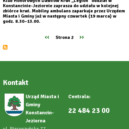
Klub Honorowych Dawców Krwi „Legion” oddział w
Konstancinie-Jeziornie zaprasza do udziału w kolejnej
zbiórce krwi. Mobilny ambulans zaparkuje przez Urzędem
Miasta i Gminy już w następny czwartek (19 marca) w
godz. 8.30–13.00.
Poprzednia
‹‹
Następna
››
Strona 2
Stronicowanie
strona
strona
Kontakt
Urząd Miasta i
Centrala:
Gminy
22 484 23 00
Konstancin-
Jeziorna
ul. Piaseczyńska 77