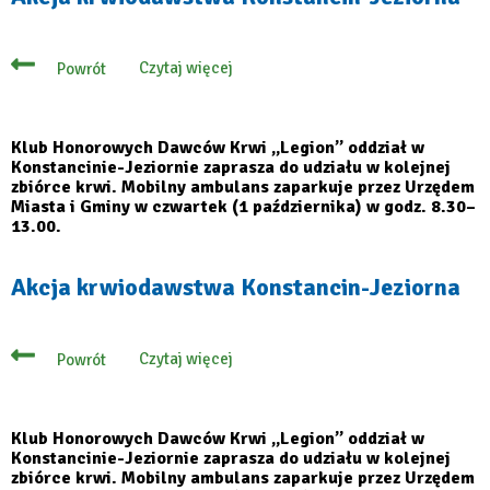
Czytaj więcej
Powrót
o
Akcja
krwiodawstwa
Konstancin-
Jeziorna
Klub Honorowych Dawców Krwi „Legion” oddział w
Konstancinie-Jeziornie zaprasza do udziału w kolejnej
zbiórce krwi. Mobilny ambulans zaparkuje przez Urzędem
Miasta i Gminy w czwartek (1 października) w godz. 8.30–
13.00.
Akcja krwiodawstwa Konstancin-Jeziorna
Czytaj więcej
Powrót
o
Akcja
krwiodawstwa
Konstancin-
Jeziorna
Klub Honorowych Dawców Krwi „Legion” oddział w
Konstancinie-Jeziornie zaprasza do udziału w kolejnej
zbiórce krwi. Mobilny ambulans zaparkuje przez Urzędem