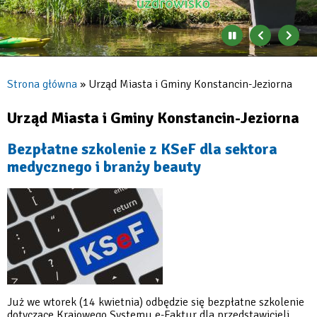
Zatrzymaj
Poprzedni
Nast
automatyczne
banner
baner
zmienianie
się
Strona główna
Urząd Miasta i Gminy Konstancin-Jeziorna
banerów
Ścieżka
nawigacyjna
Urząd Miasta i Gminy Konstancin-Jeziorna
Bezpłatne szkolenie z KSeF dla sektora
medycznego i branży beauty
Już we wtorek (14 kwietnia) odbędzie się bezpłatne szkolenie
dotyczące Krajowego Systemu e-Faktur dla przedstawicieli