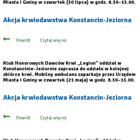
Miasta i Gminy w czwartek (30 lipca) w godz. 8.30–13.00.
Akcja krwiodawstwa Konstancin-Jeziorna
Czytaj więcej
Powrót
o
Akcja
krwiodawstwa
Konstancin-
Jeziorna
Klub Honorowych Dawców Krwi „Legion” oddział w
Konstancinie-Jeziornie zaprasza do udziału w kolejnej
zbiórce krwi. Mobilny ambulans zaparkuje przez Urzędem
Miasta i Gminy w czwartek (21 maja) w godz. 8.30–13.00.
Akcja krwiodawstwa Konstancin-Jeziorna
Czytaj więcej
Powrót
o
Akcja
krwiodawstwa
Konstancin-
Jeziorna