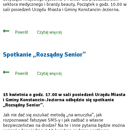
sektora medycznego i branży beauty. Początek o godz. 10.00 w
sali posiedzeń Urzędu Miasta i Gminy Konstancin-Jeziorna.
Czytaj więcej
Powrót
o
Bezpłatne
szkolenie
z
KSeF
Spotkanie „Rozsądny Senior”
dla
sektora
medycznego
i
branży
Czytaj więcej
Powrót
o
beauty
Spotkanie
„Rozsądny
Senior”
15 kwietnia o godz. 17.00 w sali posiedzeń Urzędu Miasta
i Gminy Konstancin-Jeziorna odbędzie się spotkanie
„Rozsądny Senior”.
Jak nie dać się oszukać metodą „na wnuczka”, jak
rozpoznawać fałszywe SMS-y i jak zadbać o własne
bezpieczeństwo na drodze? Na te i inne pytania będzie można