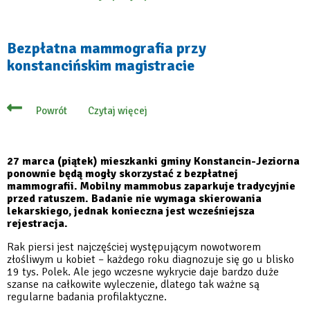
Oferty
pracy
w
Urzędzie
Bezpłatna mammografia przy
Miasta
konstancińskim magistracie
i
Gminy
Konstancin-
Jeziorna
Czytaj więcej
Powrót
o
Bezpłatna
mammografia
przy
konstancińskim
27 marca (piątek) mieszkanki gminy Konstancin-Jeziorna
magistracie
ponownie będą mogły skorzystać z bezpłatnej
mammografii. Mobilny mammobus zaparkuje tradycyjnie
przed ratuszem. Badanie nie wymaga skierowania
lekarskiego, jednak konieczna jest wcześniejsza
rejestracja.
Rak piersi jest najczęściej występującym nowotworem
złośliwym u kobiet – każdego roku diagnozuje się go u blisko
19 tys. Polek. Ale jego wczesne wykrycie daje bardzo duże
szanse na całkowite wyleczenie, dlatego tak ważne są
regularne badania profilaktyczne.