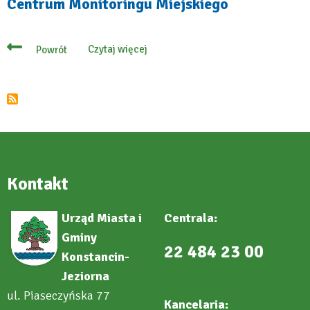
Centrum Monitoringu Miejskiego
Czytaj więcej
Powrót
o
Centrum
Monitoringu
Miejskiego
Kontakt
Urząd Miasta i
Centrala:
Gminy
22 484 23 00
Konstancin-
Jeziorna
ul. Piaseczyńska 77
Kancelaria: