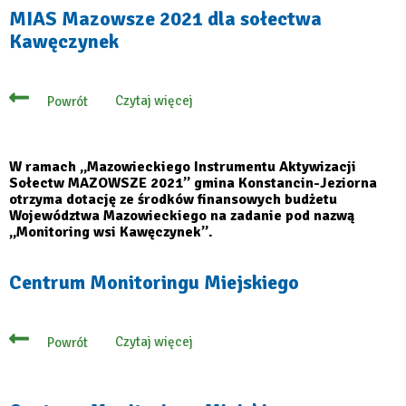
MIAS Mazowsze 2021 dla sołectwa
Kawęczynek
Czytaj więcej
Powrót
o
MIAS
Mazowsze
2021
dla
W ramach „Mazowieckiego Instrumentu Aktywizacji
sołectwa
Sołectw MAZOWSZE 2021” gmina Konstancin-Jeziorna
Kawęczynek
otrzyma dotację ze środków finansowych budżetu
Województwa Mazowieckiego na zadanie pod nazwą
„Monitoring wsi Kawęczynek”.
Centrum Monitoringu Miejskiego
Czytaj więcej
Powrót
o
Centrum
Monitoringu
Miejskiego