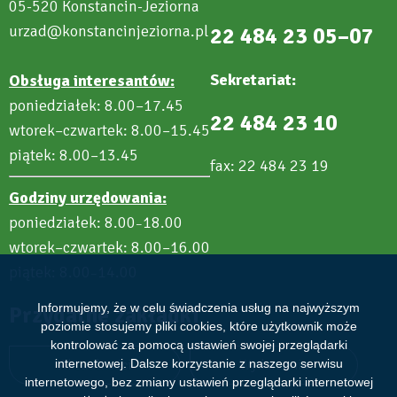
05-520 Konstancin-Jeziorna
urzad@konstancinjeziorna.pl
22 484 23 05–07
Sekretariat:
Obsługa interesantów:
poniedziałek: 8.00–17.45
22 484 23 10
wtorek–czwartek: 8.00–15.45
piątek: 8.00–13.45
fax: 22 484 23 19
Godziny urzędowania:
poniedziałek: 8.00
18.00
–
wtorek–czwartek: 8.00–16.00
piątek: 8.00
14.00
–
Informujemy, że w celu świadczenia usług na najwyższym
Przydatne zakładki
poziomie stosujemy pliki cookies, które użytkownik może
kontrolować za pomocą ustawień swojej przeglądarki
internetowej. Dalsze korzystanie z naszego serwisu
Aktualności
Wydarzenia
internetowego, bez zmiany ustawień przeglądarki internetowej