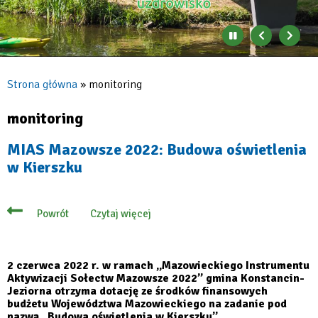
Zatrzymaj
Poprzedni
Nast
automatyczne
banner
baner
zmienianie
się
Strona główna
monitoring
banerów
Ścieżka
nawigacyjna
monitoring
MIAS Mazowsze 2022: Budowa oświetlenia
w Kierszku
Czytaj więcej
Powrót
o
MIAS
Mazowsze
2022:
Budowa
2 czerwca 2022 r. w ramach „Mazowieckiego Instrumentu
oświetlenia
Aktywizacji Sołectw Mazowsze 2022” gmina Konstancin-
w
Jeziorna otrzyma dotację ze środków finansowych
Kierszku
budżetu Województwa Mazowieckiego na zadanie pod
nazwą „Budowa oświetlenia w Kierszku”.