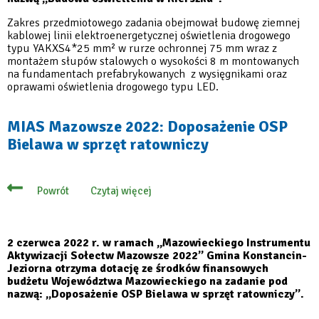
Zakres przedmiotowego zadania obejmował budowę ziemnej
kablowej linii elektroenergetycznej oświetlenia drogowego
typu YAKXS4*25 mm² w rurze ochronnej 75 mm wraz z
montażem słupów stalowych o wysokości 8 m montowanych
na fundamentach prefabrykowanych z wysięgnikami oraz
oprawami oświetlenia drogowego typu LED.
MIAS Mazowsze 2022: Doposażenie OSP
Bielawa w sprzęt ratowniczy
Czytaj więcej
Powrót
o
MIAS
Mazowsze
2022:
Doposażenie
2 czerwca 2022 r. w ramach „Mazowieckiego Instrumentu
OSP
Aktywizacji Sołectw Mazowsze 2022” Gmina Konstancin-
Bielawa
Jeziorna otrzyma dotację ze środków finansowych
w
budżetu Województwa Mazowieckiego na zadanie pod
sprzęt
ratowniczy
nazwą: „Doposażenie OSP Bielawa w sprzęt ratowniczy”.