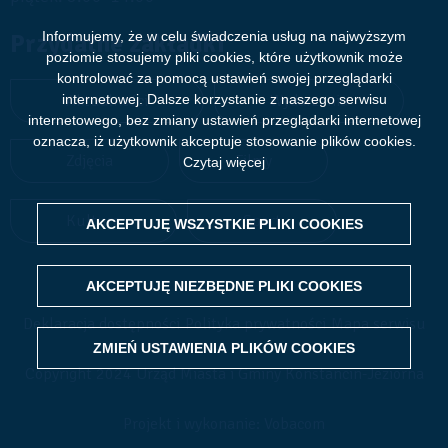
Informujemy, że w celu świadczenia usług na najwyższym
Przydatne zakładki
poziomie stosujemy pliki cookies, które użytkownik może
kontrolować za pomocą ustawień swojej przeglądarki
internetowej. Dalsze korzystanie z naszego serwisu
Aktualności
Wydarzenia
internetowego, bez zmiany ustawień przeglądarki internetowej
oznacza, iż użytkownik akceptuje stosowanie plików cookies.
Zdjęcia
Filmy
Czytaj więcej
Kultura
Sport
AKCEPTUJĘ WSZYSTKIE PLIKI
WITHDRAW CONSENT
COOKIES
AKCEPTUJĘ NIEZBĘDNE PLIKI
COOKIES
Deklaracja dostępności
Polityka prywatności
Mapa serwisu
ZMIEŃ USTAWIENIA PLIKÓW
COOKIES
Copyright 2024 Urząd Miasta i Gminy Konstancin-Jeziorna
Projekt i wykonanie: Vobacom