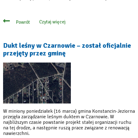
Czytaj więcej
Powrót
o
Rusza
renowacja
nawierzchni
duktu
Dukt leśny w Czarnowie – został oficjalnie
leśnego
przejęty przez gminę
w
Czarnowie
W miniony poniedziałek (16 marca) gmina Konstancin-Jeziorna
przejęła zarządzanie leśnym duktem w Czarnowie. W
najbliższym czasie powstanie projekt stałej organizacji ruchu
na tej drodze, a następnie ruszą prace związane z renowacją
nawierzchni.