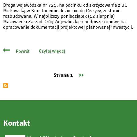
Droga wojewódzka nr 721, na odcinku od skrzyżowania z ul.
Mirkowską w Konstancinie-Jeziornie do Ciszycy, zostanie
rozbudowana. W najbliższy poniedziałek (12 sierpnia)
Mazowiecki Zarząd Dróg Wojewódzkich podpisze umowę na
opracowanie dokumentacji projektowej planowanej inwestycji.
Czytaj więcej
Powrót
o
Długo
wyczekiwana
przez
mieszkańców
Następna
››
Strona 1
inwestycja
Stronicowanie
coraz
strona
bliżej
Kontakt