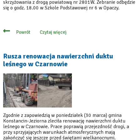
skrzyżowania z drogą powiatową nr 2801W. Zebranie odbędzie
się o godz. 18.00 w Szkole Podstawowej nr 6 w Opaczy.
Czytaj więcej
Powrót
o
24
czerwca
prezentacja
projektu
Rusza renowacja nawierzchni duktu
rozbudowy
leśnego w Czarnowie
drogi
wojewódzkiej
721
Zgodnie z zapowiedzią w poniedziałek (30 marca) gmina
Konstancin-Jeziorna zleciła renowację nawierzchni duktu
leśnego w Czarnowie. Prace poprawią przejezdność drogi, a
przy sprzyjających warunkach atmosferycznych mają
zakończyć się jeszcze przed świętami wielkanocnymi.