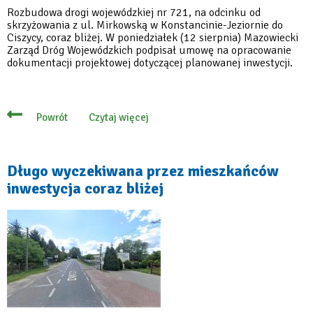
Rozbudowa drogi wojewódzkiej nr 721, na odcinku od
skrzyżowania z ul. Mirkowską w Konstancinie-Jeziornie do
Ciszycy, coraz bliżej. W poniedziałek (12 sierpnia) Mazowiecki
Zarząd Dróg Wojewódzkich podpisał umowę na opracowanie
dokumentacji projektowej dotyczącej planowanej inwestycji.
Czytaj więcej
Powrót
o
Będzie
bezpieczniej
na
drodze
Długo wyczekiwana przez mieszkańców
z
inwestycja coraz bliżej
Konstancina-
Jeziorny
do
Ciszycy