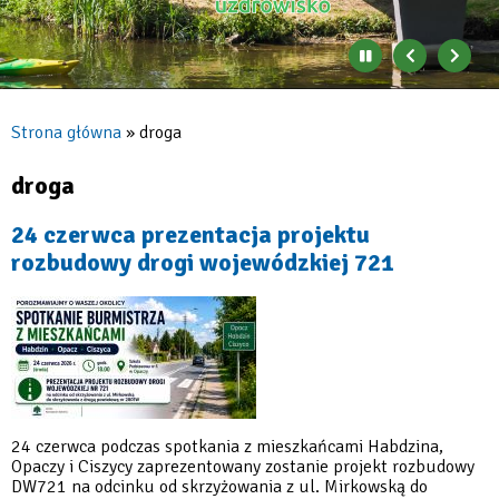
Zatrzymaj
Poprzedni
Nast
automatyczne
banner
baner
zmienianie
się
Strona główna
droga
banerów
Ścieżka
nawigacyjna
droga
24 czerwca prezentacja projektu
rozbudowy drogi wojewódzkiej 721
24 czerwca podczas spotkania z mieszkańcami Habdzina,
Opaczy i Ciszycy zaprezentowany zostanie projekt rozbudowy
DW721 na odcinku od skrzyżowania z ul. Mirkowską do