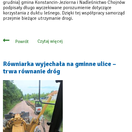
grudnia) gmina Konstancin-Jeziorna i Nadleśnictwo Chojnów
podpisały długo wyczekiwane porozumienie dotyczące
korzystania z duktu leśnego. Dzięki tej współpracy samorząd
przejmie bieżące utrzymanie drogi.
Czytaj więcej
Powrót
o
Burmistrz
podpisał
porozumienie
w
Równiarka wyjechała na gminne ulice –
sprawie
trwa równanie dróg
duktu
leśnego