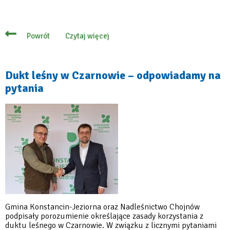
Czytaj więcej
Powrót
o
Gmina
ogłosiła
przetarg
na
Dukt leśny w Czarnowie – odpowiadamy na
budowę
pytania
ulic
w
Parceli
i
Słomczynie
Gmina Konstancin-Jeziorna oraz Nadleśnictwo Chojnów
podpisały porozumienie określające zasady korzystania z
duktu leśnego w Czarnowie. W związku z licznymi pytaniami