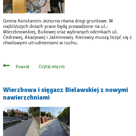
Gmina Konstancin-Jeziorna równa drogi gruntowe. W
najbliższych dniach prace będą prowadzone na ul.:
Wierzbnowskiej, Bukowej oraz wybranych odcinkach ul.
Cedrowej, Akacjowej i Jaśminowej. Kierowcy muszą liczyć się z
chwilowymi utrudnieniami w ruchu.
Czytaj więcej
Powrót
o
Równiarka
wyjechała
na
gminne
Wierzbowa i sięgacz Bielawskiej z nowymi
ulice
nawierzchniami
–
trwa
równanie
dróg