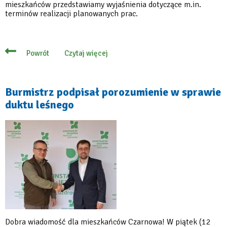
mieszkańców przedstawiamy wyjaśnienia dotyczące m.in.
terminów realizacji planowanych prac.
Czytaj więcej
Powrót
o
Dukt
leśny
w
Czarnowie
Burmistrz podpisał porozumienie w sprawie
–
duktu leśnego
odpowiadamy
na
pytania
Dobra wiadomość dla mieszkańców Czarnowa! W piątek (12