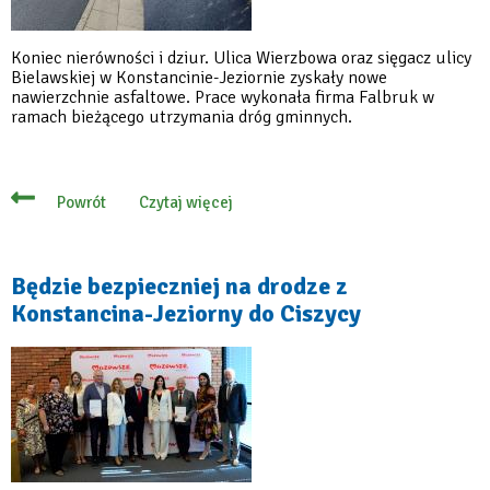
Koniec nierówności i dziur. Ulica Wierzbowa oraz sięgacz ulicy
Bielawskiej w Konstancinie-Jeziornie zyskały nowe
nawierzchnie asfaltowe. Prace wykonała firma Falbruk w
ramach bieżącego utrzymania dróg gminnych.
Czytaj więcej
Powrót
o
Wierzbowa
i
sięgacz
Bielawskiej
Będzie bezpieczniej na drodze z
z
Konstancina-Jeziorny do Ciszycy
nowymi
nawierzchniami