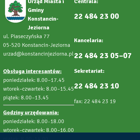
Urząd Miasta i
Centrala:
Gminy
22 484 23 00
Konstancin-
Jeziorna
ul. Piaseczyńska 77
Kancelaria:
05-520 Konstancin-Jeziorna
urzad@konstancinjeziorna.pl
22 484 23 05–07
Sekretariat:
Obsługa interesantów:
poniedziałek: 8.00–17.45
22 484 23 10
wtorek–czwartek: 8.00–15.45
piątek: 8.00–13.45
fax: 22 484 23 19
Godziny urzędowania:
poniedziałek: 8.00
18.00
–
wtorek–czwartek: 8.00–16.00
piątek: 8.00
14.00
–