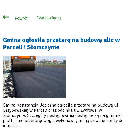
Czytaj więcej
Powrót
o
Dukt
leśny
w
Czarnowie
Gmina ogłosiła przetarg na budowę ulic w
–
Parceli i Słomczynie
został
oficjalnie
przejęty
przez
gminę
Gmina Konstancin-Jeziorna ogłosiła przetarg na budowę ul.
Grzybowskiej w Parceli oraz odcinka ul. Żwirowej w
Słomczynie. Szczegóły postępowania dostępne są na gminnej
platformie przetargowej, a wykonawcy mogą składać oferty do
4 marca.