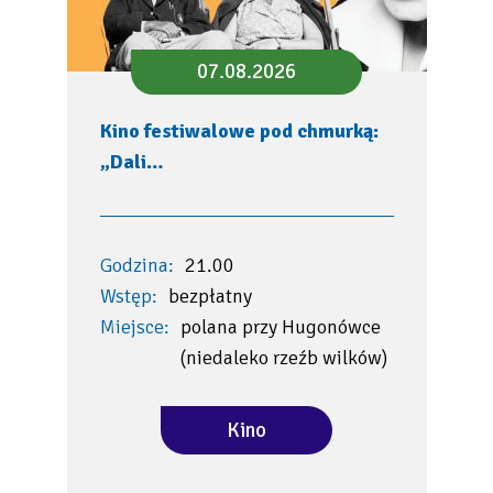
07.08.2026
Kino festiwalowe pod chmurką:
„Dali…
Godzina:
21.00
Wstęp:
bezpłatny
Miejsce:
polana przy Hugonówce
(niedaleko rzeźb wilków)
Kino