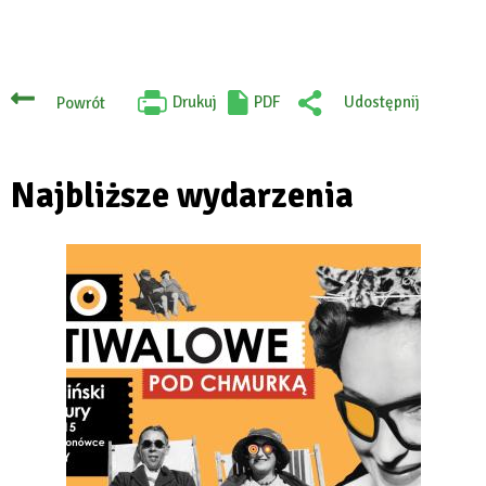
Drukuj
PDF
Udostępnij
Powrót
Will
:
open
Facebook
in
new
tab
Najbliższe wydarzenia