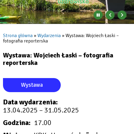
Zatrzymaj
Poprzedni
Nast
automatyczne
banner
baner
zmienianie
się
Strona główna
Wydarzenia
Wystawa: Wojciech Łaski –
banerów
fotografia reporterska
Ścieżka
nawigacyjna
Wystawa: Wojciech Łaski – fotografia
reporterska
Wystawa
Data wydarzenia
13.04.2025
–
31.05.2025
Godzina
17.00