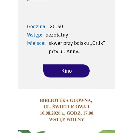
Godzina:
20.30
Wstęp:
bezpłatny
Miejsce:
skwer przy boisku „Orlik”
przy ul. Anny…
Kino