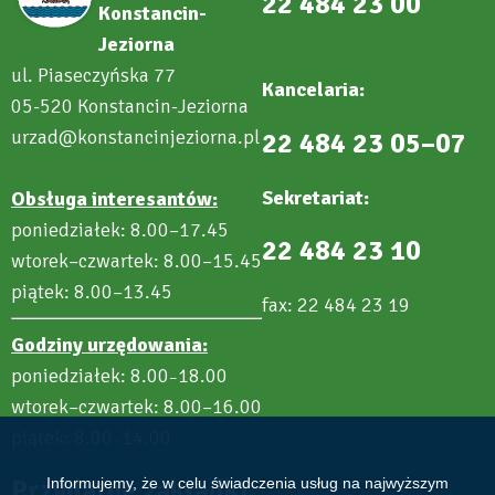
22 484 23 00
Konstancin-
Jeziorna
ul. Piaseczyńska 77
Kancelaria:
05-520 Konstancin-Jeziorna
urzad@konstancinjeziorna.pl
22 484 23 05–07
Sekretariat:
Obsługa interesantów:
poniedziałek: 8.00–17.45
22 484 23 10
wtorek–czwartek: 8.00–15.45
piątek: 8.00–13.45
fax: 22 484 23 19
Godziny urzędowania:
poniedziałek: 8.00
18.00
–
wtorek–czwartek: 8.00–16.00
piątek: 8.00
14.00
–
Przydatne zakładki
Informujemy, że w celu świadczenia usług na najwyższym