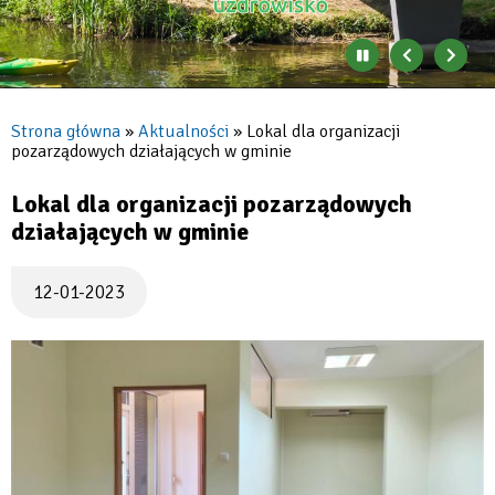
Zatrzymaj
Poprzedni
Nast
automatyczne
banner
baner
zmienianie
się
Strona główna
Aktualności
Lokal dla organizacji
banerów
pozarządowych działających w gminie
Ścieżka
nawigacyjna
Lokal dla organizacji pozarządowych
działających w gminie
12-01-2023