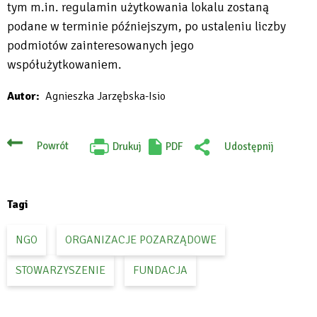
tym m.in. regulamin użytkowania lokalu zostaną
podane w terminie późniejszym, po ustaleniu liczby
podmiotów zainteresowanych jego
współużytkowaniem.
Autor
Agnieszka Jarzębska-Isio
Powrót
Drukuj
PDF
Udostępnij
Will
:
open
Facebook
in
new
tab
Tagi
NGO
ORGANIZACJE POZARZĄDOWE
STOWARZYSZENIE
FUNDACJA