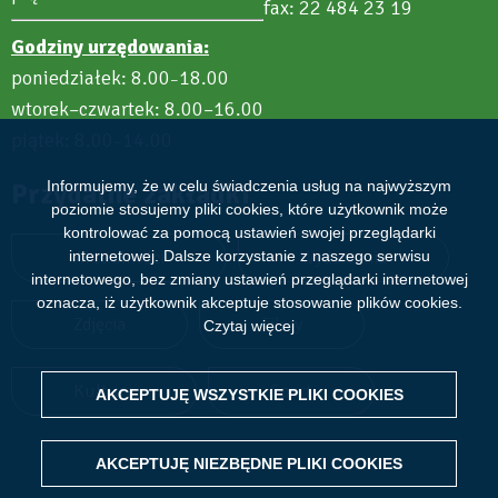
fax: 22 484 23 19
Godziny urzędowania:
poniedziałek: 8.00
18.00
–
wtorek–czwartek: 8.00–16.00
piątek: 8.00
14.00
–
Przydatne zakładki
Informujemy, że w celu świadczenia usług na najwyższym
poziomie stosujemy pliki cookies, które użytkownik może
kontrolować za pomocą ustawień swojej przeglądarki
Aktualności
Wydarzenia
internetowej. Dalsze korzystanie z naszego serwisu
internetowego, bez zmiany ustawień przeglądarki internetowej
oznacza, iż użytkownik akceptuje stosowanie plików cookies.
Zdjęcia
Filmy
Czytaj więcej
Kultura
Sport
AKCEPTUJĘ WSZYSTKIE PLIKI
WITHDRAW CONSENT
COOKIES
AKCEPTUJĘ NIEZBĘDNE PLIKI
COOKIES