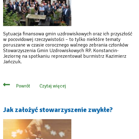
Sytuacja finansowa gmin uzdrowiskowych oraz ich przyszłość
w pocovidowej rzeczywistości – to tylko niektóre tematy
poruszane w czasie corocznego walnego zebrania członków
Stowarzyszenia Gmin Uzdrowiskowych RP. Konstancin-
Jeziornę na spotkaniu reprezentował burmistrz Kazimierz
Jańczuk.
Czytaj więcej
Powrót
o
Gminy
uzdrowiskowe
obradowały
w
Jak założyć stowarzyszenie zwykłe?
Ciechocinku