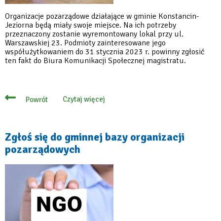
Organizacje pozarządowe działające w gminie Konstancin-
Jeziorna będą miały swoje miejsce. Na ich potrzeby
przeznaczony zostanie wyremontowany lokal przy ul.
Warszawskiej 23. Podmioty zainteresowane jego
współużytkowaniem do 31 stycznia 2023 r. powinny zgłosić
ten fakt do Biura Komunikacji Społecznej magistratu.
Czytaj więcej
Powrót
o
Lokal
dla
organizacji
pozarządowych
Zgłoś się do gminnej bazy organizacji
działających
pozarządowych
w
gminie