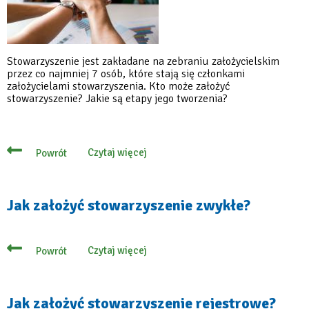
Stowarzyszenie jest zakładane na zebraniu założycielskim
przez co najmniej 7 osób, które stają się członkami
założycielami stowarzyszenia. Kto może założyć
stowarzyszenie? Jakie są etapy jego tworzenia?
Czytaj więcej
Powrót
o
Jak
założyć
stowarzyszenie
rejestrowe?
Jak założyć stowarzyszenie zwykłe?
Czytaj więcej
Powrót
o
Jak
założyć
stowarzyszenie
zwykłe?
Jak założyć stowarzyszenie rejestrowe?