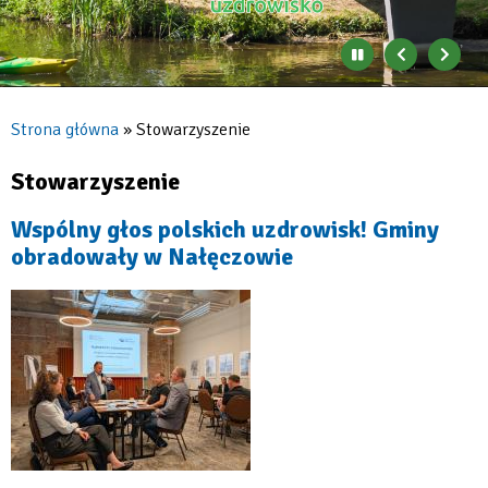
Zatrzymaj
Poprzedni
Nast
automatyczne
banner
baner
zmienianie
się
Strona główna
Stowarzyszenie
banerów
Ścieżka
nawigacyjna
Stowarzyszenie
Wspólny głos polskich uzdrowisk! Gminy
obradowały w Nałęczowie