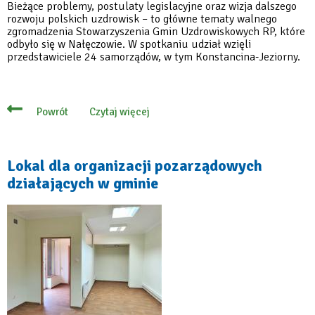
Bieżące problemy, postulaty legislacyjne oraz wizja dalszego
rozwoju polskich uzdrowisk – to główne tematy walnego
zgromadzenia Stowarzyszenia Gmin Uzdrowiskowych RP, które
odbyło się w Nałęczowie. W spotkaniu udział wzięli
przedstawiciele 24 samorządów, w tym Konstancina-Jeziorny.
Czytaj więcej
Powrót
o
Wspólny
głos
polskich
uzdrowisk!
Lokal dla organizacji pozarządowych
Gminy
działających w gminie
obradowały
w
Nałęczowie