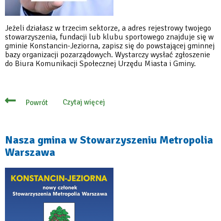
Jeżeli działasz w trzecim sektorze, a adres rejestrowy twojego
stowarzyszenia, fundacji lub klubu sportowego znajduje się w
gminie Konstancin-Jeziorna, zapisz się do powstającej gminnej
bazy organizacji pozarządowych. Wystarczy wysłać zgłoszenie
do Biura Komunikacji Społecznej Urzędu Miasta i Gminy.
Czytaj więcej
Powrót
o
Zgłoś
się
do
gminnej
Nasza gmina w Stowarzyszeniu Metropolia
bazy
Warszawa
organizacji
pozarządowych