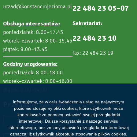
urzad@konstancinjeziorna.pl
22 484 23 05–07
Sekretariat:
Obsługa interesantów:
poniedziałek: 8.00–17.45
22 484 23 10
wtorek–czwartek: 8.00–15.45
piątek: 8.00–13.45
fax: 22 484 23 19
Godziny urzędowania:
poniedziałek: 8.00
18.00
–
wtorek–czwartek: 8.00–16.00
piątek: 8.00
14.00
–
Informujemy, że w celu świadczenia usług na najwyższym
Przydatne zakładki
poziomie stosujemy pliki cookies, które użytkownik może
kontrolować za pomocą ustawień swojej przeglądarki
internetowej. Dalsze korzystanie z naszego serwisu
Aktualności
Wydarzenia
internetowego, bez zmiany ustawień przeglądarki internetowej
oznacza, iż użytkownik akceptuje stosowanie plików cookies.