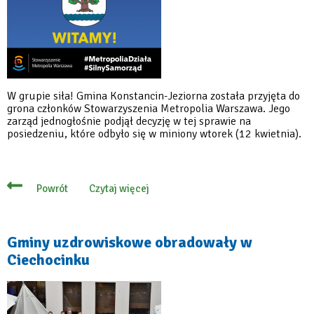
W grupie siła! Gmina Konstancin-Jeziorna została przyjęta do
grona członków Stowarzyszenia Metropolia Warszawa. Jego
zarząd jednogłośnie podjął decyzję w tej sprawie na
posiedzeniu, które odbyło się w miniony wtorek (12 kwietnia).
Czytaj więcej
Powrót
o
Nasza
gmina
w
Stowarzyszeniu
Gminy uzdrowiskowe obradowały w
Metropolia
Ciechocinku
Warszawa