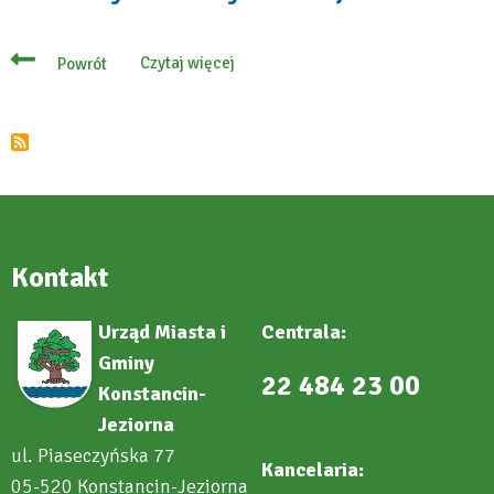
Czytaj więcej
Powrót
o
Jak
założyć
stowarzyszenie
rejestrowe?
Kontakt
Urząd Miasta i
Centrala:
Gminy
22 484 23 00
Konstancin-
Jeziorna
ul. Piaseczyńska 77
Kancelaria:
05-520 Konstancin-Jeziorna