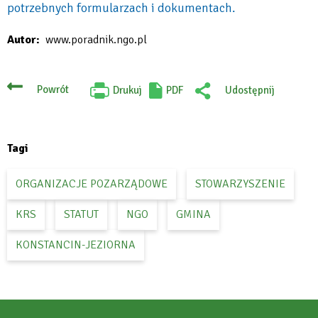
potrzebnych formularzach i dokumentach.
Will
Autor
www.poradnik.ngo.pl
open
in
new
Powrót
Drukuj
PDF
Udostępnij
Will
:
tab
open
Facebook
in
new
tab
Tagi
ORGANIZACJE POZARZĄDOWE
STOWARZYSZENIE
KRS
STATUT
NGO
GMINA
KONSTANCIN-JEZIORNA