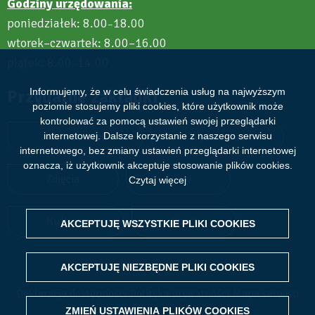
Godziny urzędowania:
poniedziałek: 8.00
18.00
–
wtorek–czwartek: 8.00–16.00
piątek: 8.00
14.00
–
Przydatne zakładki
Informujemy, że w celu świadczenia usług na najwyższym
poziomie stosujemy pliki cookies, które użytkownik może
kontrolować za pomocą ustawień swojej przeglądarki
Aktualności
Wydarzenia
internetowej. Dalsze korzystanie z naszego serwisu
internetowego, bez zmiany ustawień przeglądarki internetowej
oznacza, iż użytkownik akceptuje stosowanie plików cookies.
Zdjęcia
Filmy
Czytaj więcej
Kultura
Sport
AKCEPTUJĘ WSZYSTKIE PLIKI
WITHDRAW CONSENT
COOKIES
AKCEPTUJĘ NIEZBĘDNE PLIKI
COOKIES
Deklaracja dostępności
Polityka prywatności
Mapa serwisu
ZMIEŃ USTAWIENIA PLIKÓW
COOKIES