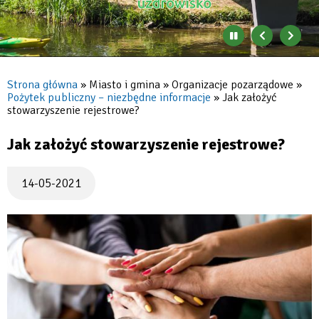
Zatrzymaj
Poprzedni
Nast
automatyczne
banner
baner
zmienianie
się
Strona główna
Miasto i gmina
Organizacje pozarządowe
banerów
Pożytek publiczny – niezbędne informacje
Jak założyć
Ścieżka
stowarzyszenie rejestrowe?
nawigacyjna
Jak założyć stowarzyszenie rejestrowe?
14-05-2021