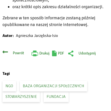
oraz krótki opis zakresu działalności organizacji.
Zebrane w ten sposób informacje zostaną później
opublikowane na naszej stronie internetowej.
Autor
Agnieszka Jarzębska-Isio
Powrót
Drukuj
PDF
Udostępnij
Will
:
open
Facebook
in
new
tab
Tagi
NGO
BAZA ORGANIZACJI SPOŁECZNYCH
STOWARZYSZENIE
FUNDACJA