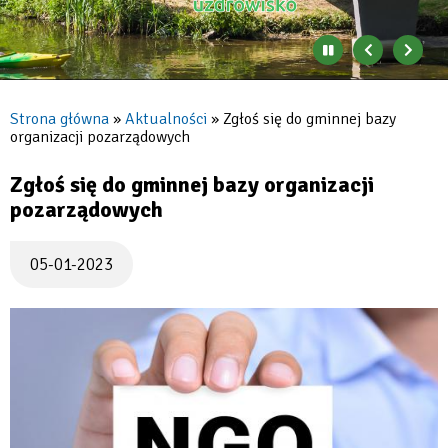
Zatrzymaj
Poprzedni
Nast
automatyczne
banner
baner
zmienianie
się
Strona główna
Aktualności
Zgłoś się do gminnej bazy
banerów
organizacji pozarządowych
Ścieżka
nawigacyjna
Zgłoś się do gminnej bazy organizacji
pozarządowych
05-01-2023