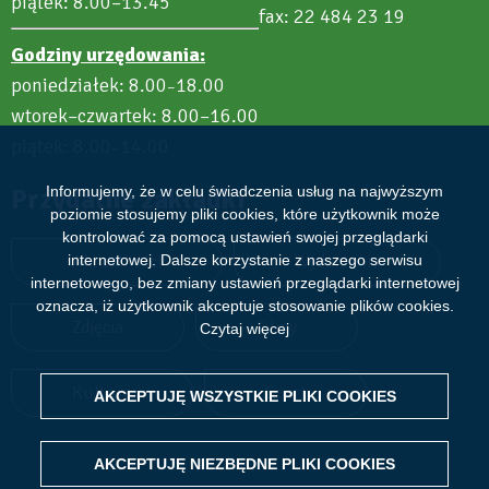
piątek: 8.00–13.45
fax: 22 484 23 19
Godziny urzędowania:
poniedziałek: 8.00
18.00
–
wtorek–czwartek: 8.00–16.00
piątek: 8.00
14.00
–
Przydatne zakładki
Informujemy, że w celu świadczenia usług na najwyższym
poziomie stosujemy pliki cookies, które użytkownik może
kontrolować za pomocą ustawień swojej przeglądarki
Aktualności
Wydarzenia
internetowej. Dalsze korzystanie z naszego serwisu
internetowego, bez zmiany ustawień przeglądarki internetowej
oznacza, iż użytkownik akceptuje stosowanie plików cookies.
Zdjęcia
Filmy
Czytaj więcej
Kultura
Sport
AKCEPTUJĘ WSZYSTKIE PLIKI
WITHDRAW CONSENT
COOKIES
AKCEPTUJĘ NIEZBĘDNE PLIKI
COOKIES