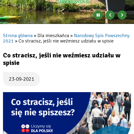
Zatrzymaj
Poprzedni
Nast
automatyczne
banner
baner
zmienianie
się
Strona główna
Dla mieszkańca
Narodowy Spis Powszechny
banerów
2021
Co stracisz, jeśli nie weźmiesz udziału w spisie
Ścieżka
nawigacyjna
Co stracisz, jeśli nie weźmiesz udziału w
spisie
23-09-2021