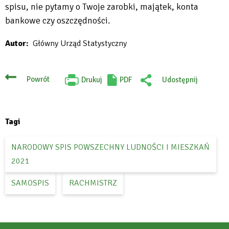
open
spisu, nie pytamy o Twoje zarobki, majątek, konta
in
bankowe czy oszczędności.
new
Autor
Główny Urząd Statystyczny
tab
Powrót
Drukuj
PDF
Udostępnij
Will
:
open
Facebook
in
new
tab
Tagi
NARODOWY SPIS POWSZECHNY LUDNOŚCI I MIESZKAŃ
2021
SAMOSPIS
RACHMISTRZ