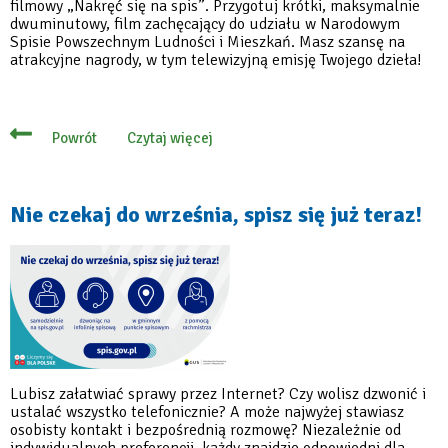
filmowy „Nakręć się na spis”. Przygotuj krótki, maksymalnie
dwuminutowy, film zachęcający do udziału w Narodowym
Spisie Powszechnym Ludności i Mieszkań. Masz szansę na
atrakcyjne nagrody, w tym telewizyjną emisję Twojego dzieła!
Czytaj więcej
Powrót
o
Nakręć
film
o
spisie
Nie czekaj do września, spisz się już teraz!
i
wygrywaj
atrakcyjne
nagrody!
Lubisz załatwiać sprawy przez Internet? Czy wolisz dzwonić i
ustalać wszystko telefonicznie? A może najwyżej stawiasz
osobisty kontakt i bezpośrednią rozmowę? Niezależnie od
indywidualnych preferencji, każdy znajdzie odpowiedni dla