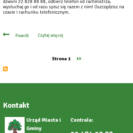
dzwoni 22 828 88 88, odbierz telefon od rachmistrza,
wysłuchaj go i od razu spisz się razem z nim! Oszczędzisz na
czasie i rachunku telefonicznym.
Czytaj więcej
Powrót
o
Odbierz
telefon
od
rachmistrza
Następna
››
Strona 1
i
Stronicowanie
skorzystaj
strona
z
jego
pomocy
Kontakt
Urząd Miasta i
Centrala:
Gminy