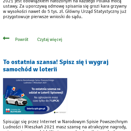
2021 jest obowiązkiem nałożonym na każdego Polaka mocą
ustawy. Za uporczywą odmowę spisania się grozi kara grzywny
w wysokości nawet do 5 tys. zł. Główny Urząd Statystyczny już
przygotowuje pierwsze wnioski do sądu.
Czytaj więcej
Powrót
o
Spisz
się,
jeśli
nie
To ostatnia szansa! Spisz się i wygraj
chcesz
samochód w loterii
zapłacić
grzywny!
Spisując się przez Internet w Narodowym Spisie Powszechnym
Ludności i Mieszkań 2021 masz szansę na atrakcyjne nagrody,