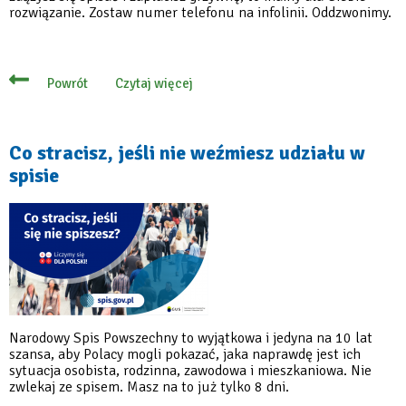
rozwiązanie. Zostaw numer telefonu na infolinii. Oddzwonimy.
Czytaj więcej
Powrót
o
Co
zrobić,
żeby
nie
Co stracisz, jeśli nie weźmiesz udziału w
zapłacić
spisie
kary
grzywny?
Narodowy Spis Powszechny to wyjątkowa i jedyna na 10 lat
szansa, aby Polacy mogli pokazać, jaka naprawdę jest ich
sytuacja osobista, rodzinna, zawodowa i mieszkaniowa. Nie
zwlekaj ze spisem. Masz na to już tylko 8 dni.