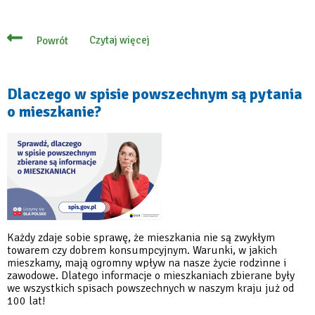
Czytaj więcej
Powrót
o
Co
stracisz,
jeśli
nie
Dlaczego w spisie powszechnym są pytania
weźmiesz
o mieszkanie?
udziału
w
spisie
Każdy zdaje sobie sprawę, że mieszkania nie są zwykłym
towarem czy dobrem konsumpcyjnym. Warunki, w jakich
mieszkamy, mają ogromny wpływ na nasze życie rodzinne i
zawodowe. Dlatego informacje o mieszkaniach zbierane były
we wszystkich spisach powszechnych w naszym kraju już od
100 lat!