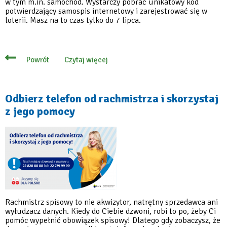
w tym m.in. samochód. Wystarczy pobrać unikatowy kod
potwierdzający samospis internetowy i zarejestrować się w
loterii. Masz na to czas tylko do 7 lipca.
Czytaj więcej
Powrót
o
To
ostatnia
szansa!
Spisz
Odbierz telefon od rachmistrza i skorzystaj
się
z jego pomocy
i
wygraj
samochód
w
loterii
Rachmistrz spisowy to nie akwizytor, natrętny sprzedawca ani
wyłudzacz danych. Kiedy do Ciebie dzwoni, robi to po, żeby Ci
pomóc wypełnić obowiązek spisowy! Dlatego gdy zobaczysz, że