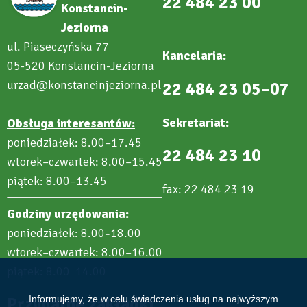
22 484 23 00
Konstancin-
Jeziorna
ul. Piaseczyńska 77
Kancelaria:
05-520 Konstancin-Jeziorna
urzad@konstancinjeziorna.pl
22 484 23 05–07
Sekretariat:
Obsługa interesantów:
poniedziałek: 8.00–17.45
22 484 23 10
wtorek–czwartek: 8.00–15.45
piątek: 8.00–13.45
fax: 22 484 23 19
Godziny urzędowania:
poniedziałek: 8.00
18.00
–
wtorek–czwartek: 8.00–16.00
piątek: 8.00
14.00
–
Informujemy, że w celu świadczenia usług na najwyższym
Przydatne zakładki