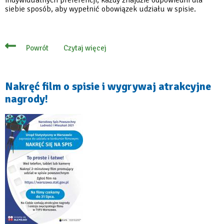
siebie sposób, aby wypełnić obowiązek udziału w spisie.
Czytaj więcej
Powrót
o
Nie
czekaj
do
września,
Nakręć film o spisie i wygrywaj atrakcyjne
spisz
nagrody!
się
już
teraz!