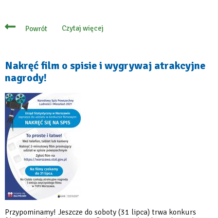
Czytaj więcej
Powrót
o
Dlaczego
w
spisie
powszechnym
Nakręć film o spisie i wygrywaj atrakcyjne
są
nagrody!
pytania
o
mieszkanie?
Przypominamy! Jeszcze do soboty (31 lipca) trwa konkurs