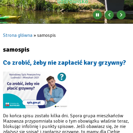
Zatrzymaj
Poprzedni
Nast
automatyczne
banner
baner
zmienianie
się
Strona główna
samospis
banerów
Ścieżka
nawigacyjna
samospis
Co zrobić, żeby nie zapłacić kary grzywny?
Do końca spisu zostało kilka dni. Spora grupa mieszkańców
Mazowsza przypomniała sobie o tym obowiązku właśnie teraz,
blokując infolinię i punkty spisowe. Jeśli obawiasz się, że nie
zdążysz się spisać i zapłacisz grzywnę, to mamy dla Ciebie