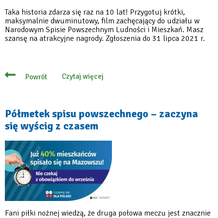
Taka historia zdarza się raz na 10 lat! Przygotuj krótki,
maksymalnie dwuminutowy, film zachęcający do udziału w
Narodowym Spisie Powszechnym Ludności i Mieszkań. Masz
szansę na atrakcyjne nagrody. Zgłoszenia do 31 lipca 2021 r.
Czytaj więcej
Powrót
o
Nakręć
film
o
spisie
Półmetek spisu powszechnego – zaczyna
i
się wyścig z czasem
wygrywaj
atrakcyjne
nagrody!
Fani piłki nożnej wiedzą, że druga połowa meczu jest znacznie