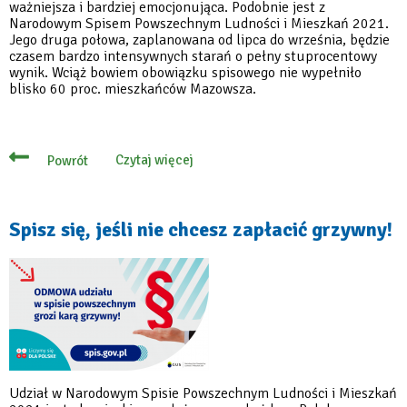
ważniejsza i bardziej emocjonująca. Podobnie jest z
Narodowym Spisem Powszechnym Ludności i Mieszkań 2021.
Jego druga połowa, zaplanowana od lipca do września, będzie
czasem bardzo intensywnych starań o pełny stuprocentowy
wynik. Wciąż bowiem obowiązku spisowego nie wypełniło
blisko 60 proc. mieszkańców Mazowsza.
Czytaj więcej
Powrót
o
Półmetek
spisu
powszechnego
–
Spisz się, jeśli nie chcesz zapłacić grzywny!
zaczyna
się
wyścig
z
czasem
Udział w Narodowym Spisie Powszechnym Ludności i Mieszkań