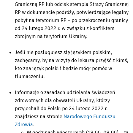
Graniczną RP lub odcisk stempla Straży Granicznej
RP w dokumencie podróży, potwierdzające legalny
pobyt na terytorium RP – po przekroczeniu granicy
od 24 lutego 2022 r. w związku z konfliktem
zbrojnym na terytorium Ukrainy.
Jeśli nie posługujesz się językiem polskim,
zachęcamy, by na wizytę do lekarza przyjść z kimś,
kto zna język polski i będzie mógł pomóc w
tłumaczeniu.
Informacje o zasadach udzielania świadczeń
zdrowotnych dla obywateli Ukrainy, którzy
przyjechali do Polski po 24 lutego 2022 r.
znajdziesz na stronie
Narodowego Funduszu
Zdrowia
.
Will
W godzinach wieczornych (18.00–08.00) – za