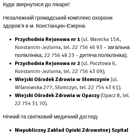
Куди звернутися до лікаря?
open
in
Незалежний громадський комплекс охорони
new
здоров'я в м. Констанцин-Єзерна:
tab
Przychodnia Rejonowa nr 1
(ul. Warecka 15A,
Konstancin-Jeziorna, tel. 22 756 46 93 – загальна
поліклініка, 22 756 48 23 – дитяча поліклініка);
Przychodnia Rejonowa nr 2
(ul. Pocztowa 6,
Konstancin-Jeziorna, tel. 22 756 43 09);
Wiejski Ośrodek Zdrowia w Słomczynie
(ul.
Wilanowska 277, Słomczyn, tel. 22 754 43 61);
Wiejski Ośrodek Zdrowia w Opaczy
(Opacz 8, tel.
22 754 31 70).
Нічний та святковий медичний догляд:
Niepubliczny Zakład Opieki Zdrowotnej Szpital