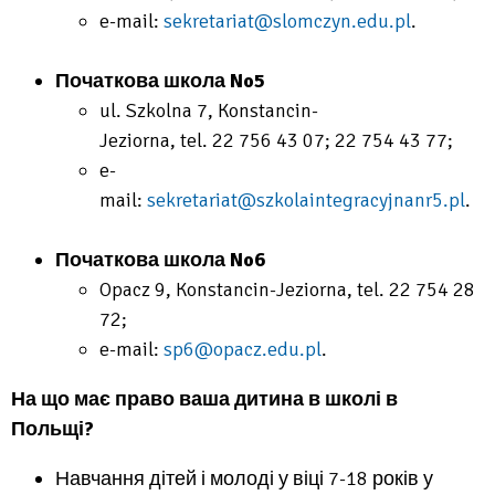
e-mail:
sekretariat@slomczyn.edu.pl
.
Початкова школа No5
ul. Szkolna 7, Konstancin-
Jeziorna, tel.
22 756 43 07; 22 754 43 77;
e-
mail:
sekretariat@szkolaintegracyjnanr5.pl
.
Початкова школа No6
Opacz 9, Konstancin-Jeziorna, tel. 22 754 28
72;
e-mail:
sp6@opacz.edu.pl
.
На що має право ваша дитина в школі в
Польщі?
Навчання дітей і молоді у віці 7-18 років у