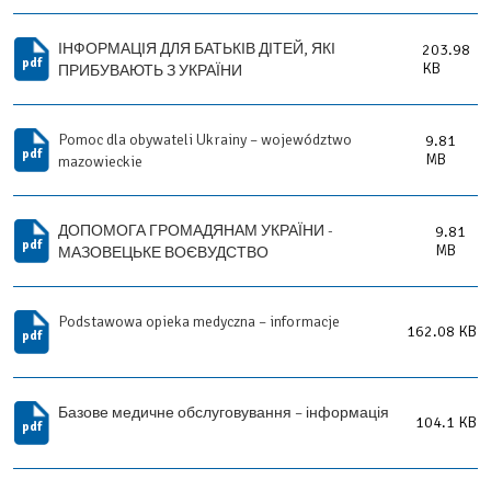
ІНФОРМАЦІЯ ДЛЯ БАТЬКІВ ДІТЕЙ, ЯКІ
203.98
KB
ПРИБУВАЮТЬ З УКРАЇНИ
Pomoc dla obywateli Ukrainy – województwo
9.81
MB
mazowieckie
ДОПОМОГА ГРОМАДЯНАМ УКРАЇНИ -
9.81
MB
МАЗОВЕЦЬКЕ ВОЄВУДСТВО
Podstawowa opieka medyczna – informacje
162.08 KB
Базове медичне обслуговування – інформація
104.1 KB