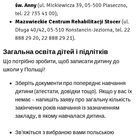
św. Anny
(ul. Mickiewicza 39, 05-500 Piaseczno,
tel. 22 735 41 00);
Mazowieckie Centrum Rehabilitacji Stocer
(ul.
Długa 40/42, 05-510 Konstancin-Jeziorna, tel. 22
888 29 20, 22 888 29 21).
Загальна освіта дітей і підлітків
Що потрібно зробити, щоб записати дитину до
школи у Польщі?
Зберіть документи про попереднє навчання
дитини (атестати, довідки тощо). Якщо у вас їх
немає – напишіть заяву про загальну кількість
закінчених років навчання із зазначенням
закладу, в якому навчалася дитина.
Зв'яжіться з вибраною вами польською