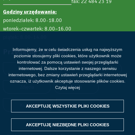
fax: 22 484 23 19
Godziny urzędowania:
poniedziałek: 8.00
18.00
–
wtorek–czwartek: 8.00–16.00
piątek: 8.00
14.00
–
Informujemy, że w celu świadczenia usług na najwyższym
Przydatne zakładki
poziomie stosujemy pliki cookies, które użytkownik może
kontrolować za pomocą ustawień swojej przeglądarki
Aktualności
Wydarzenia
internetowej. Dalsze korzystanie z naszego serwisu
internetowego, bez zmiany ustawień przeglądarki internetowej
oznacza, iż użytkownik akceptuje stosowanie plików cookies.
Zdjęcia
Filmy
Czytaj więcej
Kultura
Sport
AKCEPTUJĘ WSZYSTKIE PLIKI
WITHDRAW CONSENT
COOKIES
AKCEPTUJĘ NIEZBĘDNE PLIKI
COOKIES