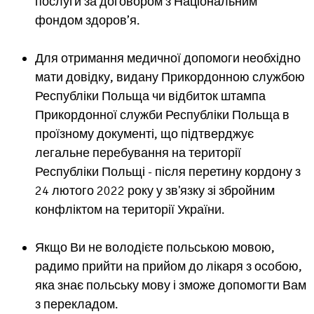
послуги за договором з Національним
фондом здоров’я.
Для отримання медичної допомоги необхідно
мати довідку, видану Прикордонною службою
Республіки Польща чи відбиток штампа
Прикордонної служби Республіки Польща в
проїзному документі, що підтверджує
легальне перебування на території
Республіки Польщі - після перетину кордону з
24 лютого 2022 року у зв'язку зі збройним
конфліктом на території України.
Якщо Ви не володієте польською мовою,
радимо прийти на прийом до лікаря з особою,
яка знає польську мову і зможе допомогти Вам
з перекладом.