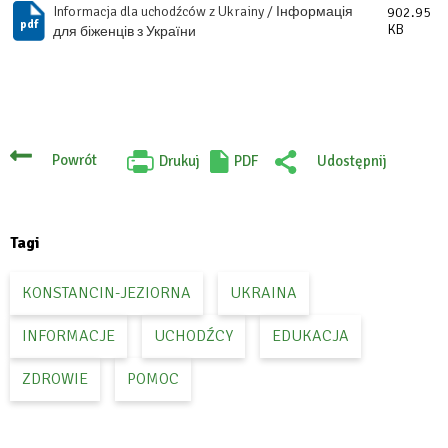
Informacja dla uchodźców z Ukrainy / Інформація
902.95
KB
для біженців з України
Powrót
Drukuj
PDF
Udostępnij
Will
:
open
Facebook
in
new
tab
Tagi
KONSTANCIN-JEZIORNA
UKRAINA
INFORMACJE
UCHODŹCY
EDUKACJA
ZDROWIE
POMOC