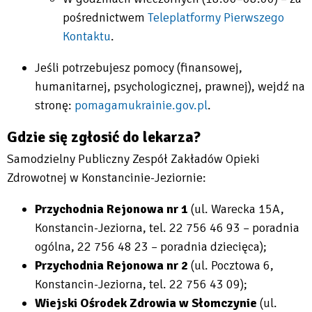
open
pośrednictwem
Teleplatformy Pierwszego
in
Kontaktu
.
new
Will
Jeśli potrzebujesz pomocy (finansowej,
tab
open
humanitarnej, psychologicznej, prawnej), wejdź na
in
stronę:
pomagamukrainie.gov.pl
.
new
Will
tab
Gdzie się zgłosić do lekarza?
open
Samodzielny Publiczny Zespół Zakładów Opieki
in
Zdrowotnej w Konstancinie-Jeziornie:
new
tab
Przychodnia Rejonowa nr 1
(ul. Warecka 15A,
Konstancin-Jeziorna, tel. 22 756 46 93 – poradnia
ogólna, 22 756 48 23 – poradnia dziecięca);
Przychodnia Rejonowa nr 2
(ul. Pocztowa 6,
Konstancin-Jeziorna, tel. 22 756 43 09);
Wiejski Ośrodek Zdrowia w Słomczynie
(ul.