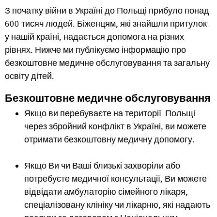
З початку війни в Україні до Польщі прибуло понад
600 тисяч людей. Біженцям, які знайшли притулок
у нашій країні, надається допомога на різних
рівнях. Нижче ми публікуємо інформацію про
безкоштовне медичне обслуговування та загальну
освіту дітей.
Безкоштовне медичне обслуговування
Якщо ви перебуваєте на території Польщі
через збройний конфлікт в Україні, ви можете
отримати безкоштовну медичну допомогу.
Якщо Ви чи Ваші близькі захворіли або
потребуєте медичної консультації, Ви можете
відвідати амбулаторію сімейного лікаря,
спеціалізовану клініку чи лікарню, які надають