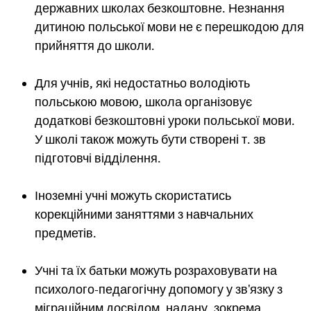
державних школах безкоштовне. Незнання
дитиною польської мови не є перешкодою для
прийняття до школи.
Для учнів, які недостатньо володіють
польською мовою, школа організовує
додаткові безкоштовні уроки польської мови.
У школі також можуть бути створені т. зв
підготовчі відділення.
Іноземні учні можуть скористатись
корекційними заняттями з навчальних
предметів.
Учні та їх батьки можуть розраховувати на
психолого-педагогічну допомогу у зв'язку з
міграційним досвідом, надану, зокрема,