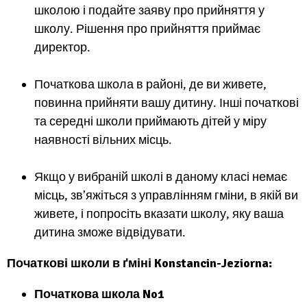
школою і подайте заяву про прийняття у
школу. Рішення про прийняття приймає
директор.
Початкова школа в районі, де ви живете,
повинна прийняти вашу дитину. Інші початкові
та середні школи приймають дітей у міру
наявності вільних місць.
Якщо у вибраній школі в даному класі немає
місць, зв’яжіться з управлінням гміни, в якій ви
живете, і попросіть вказати школу, яку ваша
дитина зможе відвідувати.
Початкові школи в ґміні Konstancin-Jeziorna:
Початкова школа No1