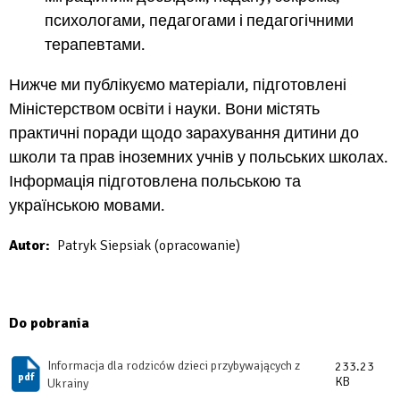
психологами, педагогами і педагогічними
терапевтами.
Нижче ми публікуємо матеріали, підготовлені
Міністерством освіти і науки. Вони містять
практичні поради щодо зарахування дитини до
школи та прав іноземних учнів у польських школах.
Інформація підготовлена ​​польською та
українською мовами.
Autor
Patryk Siepsiak (opracowanie)
Do pobrania
Informacja dla rodziców dzieci przybywających z
233.23
KB
Ukrainy