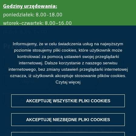
Godziny urzędowania:
poniedziałek: 8.00
18.00
–
wtorek–czwartek: 8.00–16.00
piątek: 8.00
14.00
–
Informujemy, że w celu świadczenia usług na najwyższym
Przydatne zakładki
poziomie stosujemy pliki cookies, które użytkownik może
kontrolować za pomocą ustawień swojej przeglądarki
internetowej. Dalsze korzystanie z naszego serwisu
Aktualności
Wydarzenia
internetowego, bez zmiany ustawień przeglądarki internetowej
oznacza, iż użytkownik akceptuje stosowanie plików cookies.
Zdjęcia
Filmy
Czytaj więcej
Kultura
Sport
AKCEPTUJĘ WSZYSTKIE PLIKI
WITHDRAW CONSENT
COOKIES
AKCEPTUJĘ NIEZBĘDNE PLIKI
COOKIES
Deklaracja dostępności
Polityka prywatności
Mapa serwisu