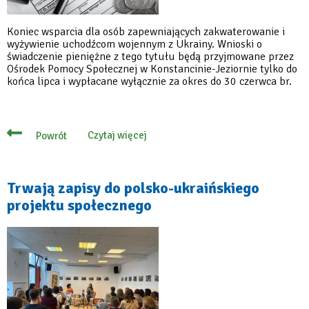
Koniec wsparcia dla osób zapewniających zakwaterowanie i
wyżywienie uchodźcom wojennym z Ukrainy. Wnioski o
świadczenie pieniężne z tego tytułu będą przyjmowane przez
Ośrodek Pomocy Społecznej w Konstancinie-Jeziornie tylko do
końca lipca i wypłacane wyłącznie za okres do 30 czerwca br.
Czytaj więcej
Powrót
o
Koniec
świadczenia
dla
osób
Trwają zapisy do polsko-ukraińskiego
przyjmujących
projektu społecznego
uchodźców
z
Ukrainy