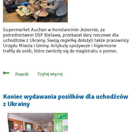
Supermarket Auchan w Konstancinie-Jeziornie, za
pośrednictwem OSP Bielawa, przekazał dary rzeczowe dla
uchodźców z Ukrainy. Swoją cegiełkę dołożyli także pracownicy
Urzędu Miasta i Gminy. Artykuły spożywcze i higieniczne
trafiły do osób, które zwróciły się do magistratu o pomoc.
Czytaj więcej
Powrót
o
Wspólna
akcja
pomocowa
dla
Koniec wydawania posiłków dla uchodźców
ukraińskich
z Ukrainy
rodzin