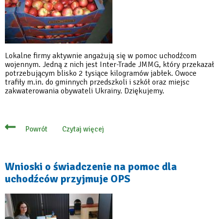
Lokalne firmy aktywnie angażują się w pomoc uchodźcom
wojennym. Jedną z nich jest Inter-Trade JMMG, który przekazał
potrzebującym blisko 2 tysiące kilogramów jabłek. Owoce
trafiły m.in. do gminnych przedszkoli i szkół oraz miejsc
zakwaterowania obywateli Ukrainy. Dziękujemy.
Czytaj więcej
Powrót
o
Konstancińska
firma
przekazała
jabłka
Wnioski o świadczenie na pomoc dla
dla
uchodźców przyjmuje OPS
uchodźców