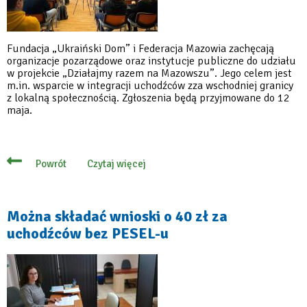
Fundacja „Ukraiński Dom” i Federacja Mazowia zachęcają
organizacje pozarządowe oraz instytucje publiczne do udziału
w projekcie „Działajmy razem na Mazowszu”. Jego celem jest
m.in. wsparcie w integracji uchodźców zza wschodniej granicy
z lokalną społecznością. Zgłoszenia będą przyjmowane do 12
maja.
Czytaj więcej
Powrót
o
Trwają
zapisy
do
polsko-
Można składać wnioski o 40 zł za
ukraińskiego
uchodźców bez PESEL-u
projektu
społecznego