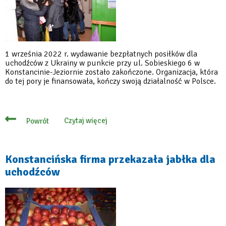
1 września 2022 r. wydawanie bezpłatnych posiłków dla
uchodźców z Ukrainy w punkcie przy ul. Sobieskiego 6 w
Konstancinie-Jeziornie zostało zakończone. Organizacja, która
do tej pory je finansowała, kończy swoją działalność w Polsce.
Czytaj więcej
Powrót
o
Koniec
wydawania
posiłków
dla
Konstancińska firma przekazała jabłka dla
uchodźców
uchodźców
z
Ukrainy