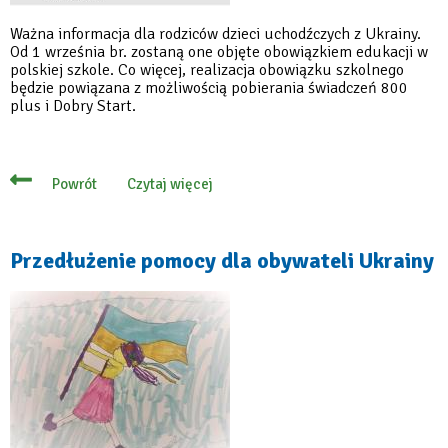
Ważna informacja dla rodziców dzieci uchodźczych z Ukrainy.
Od 1 września br. zostaną one objęte obowiązkiem edukacji w
polskiej szkole. Co więcej, realizacja obowiązku szkolnego
będzie powiązana z możliwością pobierania świadczeń 800
plus i Dobry Start.
Czytaj więcej
Powrót
o
Od
września
obowiązek
szkolny
Przedłużenie pomocy dla obywateli Ukrainy
dla
dzieci
z
Ukrainy