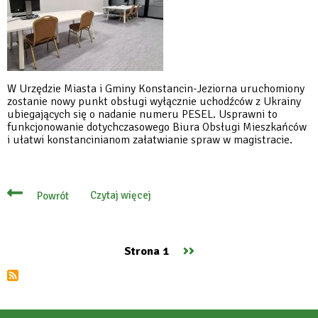
W Urzędzie Miasta i Gminy Konstancin-Jeziorna uruchomiony
zostanie nowy punkt obsługi wyłącznie uchodźców z Ukrainy
ubiegających się o nadanie numeru PESEL. Usprawni to
funkcjonowanie dotychczasowego Biura Obsługi Mieszkańców
i ułatwi konstancinianom załatwianie spraw w magistracie.
Czytaj więcej
Powrót
o
W
ratuszu
będzie
nowy
Następna
››
Strona 1
punkt
Stronicowanie
obsługi
strona
uchodźców
z
Ukrainy