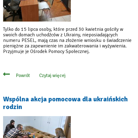
Tylko do 15 lipca osoby, które przed 30 kwietnia gościły w
swoich domach uchodźców z Ukrainy, nieposiadających
numeru PESEL, mają czas na złożenie wniosku o świadczenie
pieniężne za zapewnienie im zakwaterowania i wyżywienia.
Przyjmuje je Ośrodek Pomocy Społecznej.
Czytaj więcej
Powrót
o
Można
składać
wnioski
o
Wspólna akcja pomocowa dla ukraińskich
40
rodzin
zł
za
uchodźców
bez
PESEL-
u