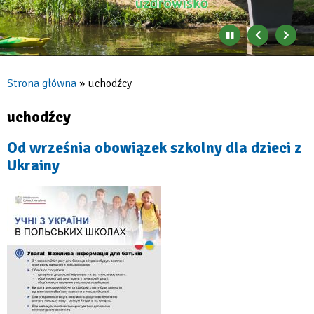
Zatrzymaj
Poprzedni
Nast
automatyczne
banner
baner
zmienianie
się
Strona główna
uchodźcy
banerów
Ścieżka
nawigacyjna
uchodźcy
Od września obowiązek szkolny dla dzieci z
Ukrainy