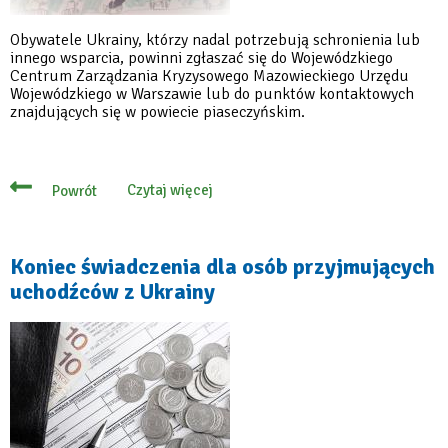
Obywatele Ukrainy, którzy nadal potrzebują schronienia lub
innego wsparcia, powinni zgłaszać się do Wojewódzkiego
Centrum Zarządzania Kryzysowego Mazowieckiego Urzędu
Wojewódzkiego w Warszawie lub do punktów kontaktowych
znajdujących się w powiecie piaseczyńskim.
Czytaj więcej
Powrót
o
Przedłużenie
pomocy
dla
obywateli
Koniec świadczenia dla osób przyjmujących
Ukrainy
uchodźców z Ukrainy