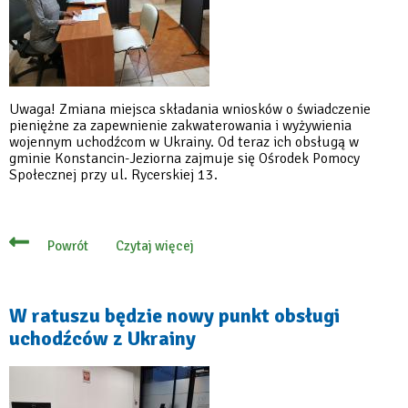
Uwaga! Zmiana miejsca składania wniosków o świadczenie
pieniężne za zapewnienie zakwaterowania i wyżywienia
wojennym uchodźcom w Ukrainy. Od teraz ich obsługą w
gminie Konstancin-Jeziorna zajmuje się Ośrodek Pomocy
Społecznej przy ul. Rycerskiej 13.
Czytaj więcej
Powrót
o
Wnioski
o
świadczenie
na
W ratuszu będzie nowy punkt obsługi
pomoc
uchodźców z Ukrainy
dla
uchodźców
przyjmuje
OPS