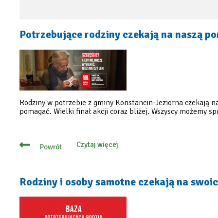
Potrzebujące rodziny czekają na naszą p
Rodziny w potrzebie z gminy Konstancin-Jeziorna czekają na
pomagać. Wielki finał akcji coraz bliżej. Wszyscy możemy sp
Czytaj więcej
Powrót
o
Potrzebujące
rodziny
czekają
na
Rodziny i osoby samotne czekają na swoi
naszą
pomoc