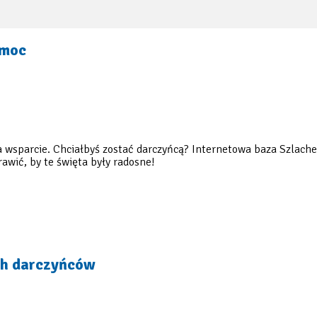
omoc
 wsparcie. Chciałbyś zostać darczyńcą? Internetowa baza Szlachet
rawić, by te święta były radosne!
ch darczyńców