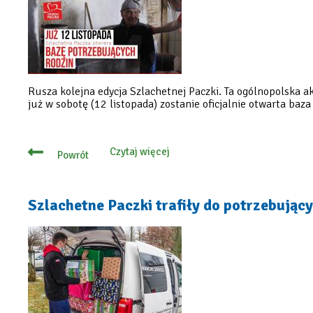
nim
zostać!
Rusza kolejna edycja Szlachetnej Paczki. Ta ogólnopolska a
już w sobotę (12 listopada) zostanie oficjalnie otwarta ba
Czytaj więcej
Powrót
o
Możesz
pomóc
tym,
którzy
Szlachetne Paczki trafiły do potrzebując
najbardziej
tego
potrzebują