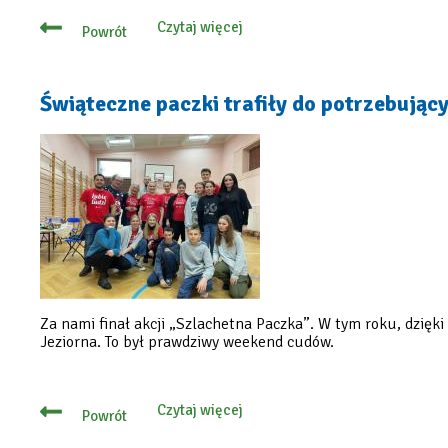
Czytaj więcej
Powrót
o
Zgłoś
potrzebującą
rodzinę
do
Świąteczne paczki trafiły do potrzebują
Szlachetnej
Paczki
Za nami finał akcji „Szlachetna Paczka”. W tym roku, dzię
Jeziorna. To był prawdziwy weekend cudów.
Czytaj więcej
Powrót
o
Świąteczne
paczki