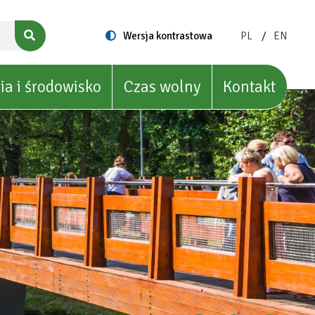
ZMIEŃ
ZMIEŃ
Switch
Wersja kontrastowa
PL
EN
to
JĘZYK
JĘZYK
NA:
NA:
POLISH
ENGLIS
ia i środowisko
Czas wolny
Kontakt