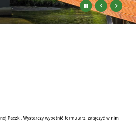
Zatrzymaj
Poprzedni
Następny
automatyczne
banner
baner
zmienianie
się
banerów
nej Paczki. Wystarczy wypełnić formularz, załączyć w nim