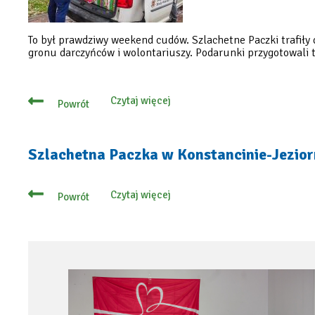
To był prawdziwy weekend cudów. Szlachetne Paczki trafiły 
gronu darczyńców i wolontariuszy. Podarunki przygotowali 
Czytaj więcej
Powrót
o
Szlachetne
Paczki
trafiły
do
Szlachetna Paczka w Konstancinie-Jezior
potrzebujących
Czytaj więcej
Powrót
o
Szlachetna
Paczka
w
Konstancinie-
Jeziornie