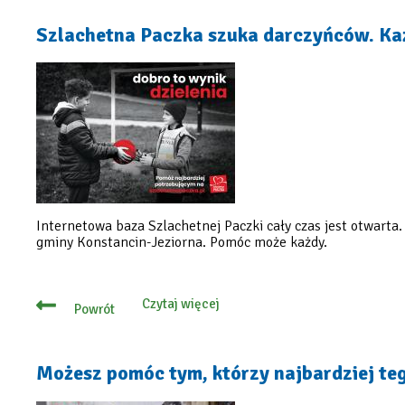
trafiły
do
Szlachetna Paczka szuka darczyńców. Ka
potrzebujących
mieszkańców
Internetowa baza Szlachetnej Paczki cały czas jest otwarta
gminy Konstancin-Jeziorna. Pomóc może każdy.
Czytaj więcej
Powrót
o
Szlachetna
Paczka
szuka
darczyńców.
Możesz pomóc tym, którzy najbardziej te
Każdy
może