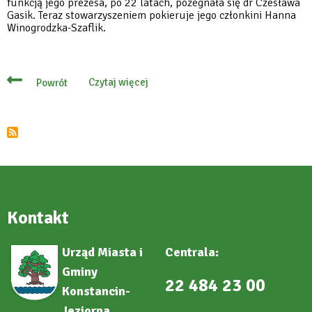
funkcją jego prezesa, po 22 latach, pożegnała się dr Czesława
Gasik. Teraz stowarzyszeniem pokieruje jego członkini Hanna
Winogrodzka-Szaflik.
Czytaj więcej
Powrót
o
Podziękowania
dla
byłej
prezes
za
wieloletnią
działalność
Kontakt
Urząd Miasta i
Centrala:
Gminy
22 484 23 00
Konstancin-
Jeziorna