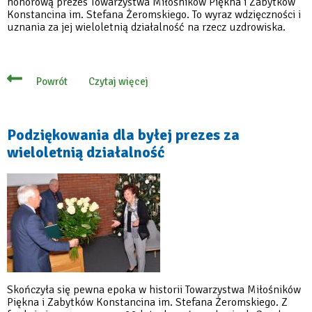
honorową prezes Towarzystwa Miłośników Piękna i Zabytków
Konstancina im. Stefana Żeromskiego. To wyraz wdzięczności i
uznania za jej wieloletnią działalność na rzecz uzdrowiska.
Czytaj więcej
Powrót
o
Dr
Czesława
Gasik
zasłużona
Podziękowania dla byłej prezes za
dla
wieloletnią działalność
gminy
Konstancin-
Jeziorna
Skończyła się pewna epoka w historii Towarzystwa Miłośników
Piękna i Zabytków Konstancina im. Stefana Żeromskiego. Z