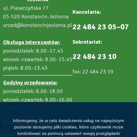
ul. Piaseczyńska 77
Kancelaria:
05-520 Konstancin-Jeziorna
urzad@konstancinjeziorna.pl
22 484 23 05–07
Sekretariat:
Obsługa interesantów:
poniedziałek: 8.00–17.45
22 484 23 10
wtorek–czwartek: 8.00–15.45
piątek: 8.00–13.45
fax: 22 484 23 19
Godziny urzędowania:
poniedziałek: 8.00
18.00
–
wtorek–czwartek: 8.00–16.00
piątek: 8.00
14.00
–
Informujemy, że w celu świadczenia usług na najwyższym
Przydatne zakładki
poziomie stosujemy pliki cookies, które użytkownik może
kontrolować za pomocą ustawień swojej przeglądarki