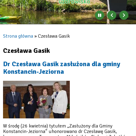
Zatrzymaj
Poprzedni
Nast
automatyczne
banner
baner
zmienianie
się
Strona główna
Czesława Gasik
banerów
Ścieżka
nawigacyjna
Czesława Gasik
Dr Czesława Gasik zasłużona dla gminy
Konstancin-Jeziorna
W środę (26 kwietnia) tytułem „Zasłużony dla Gminy
Konstancin-Jeziorna” uhonorowano dr Czesławę Gasik,