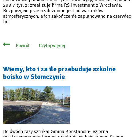
298,7 tys. zł zrealizuje firma RS Investment z Wrocławia.
Rozpoczęcie prac uzależnione jest od warunków
atmosferycznych, a ich zakończenie zaplanowano na czerwiec
br.
Czytaj więcej
Powrót
o
Umowa
na
modernizację
boiska
Wiemy, kto i za ile przebuduje szkolne
szkolnego
boisko w Słomczynie
w
Słomczynie
podpisana
Do dwóch razy sztuka! Gmina Konstancin-Jeziorna
rozstrzygnęła przetarg na przebudowę boiska przy Szkole