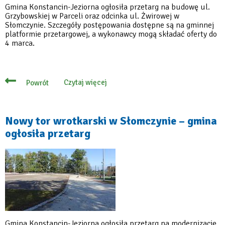
Gmina Konstancin-Jeziorna ogłosiła przetarg na budowę ul.
Grzybowskiej w Parceli oraz odcinka ul. Żwirowej w
Słomczynie. Szczegóły postępowania dostępne są na gminnej
platformie przetargowej, a wykonawcy mogą składać oferty do
4 marca.
Czytaj więcej
Powrót
o
Gmina
ogłosiła
przetarg
na
Nowy tor wrotkarski w Słomczynie – gmina
budowę
ogłosiła przetarg
ulic
w
Parceli
i
Słomczynie
Gmina Konstancin-Jeziorna ogłosiła przetarg na modernizację