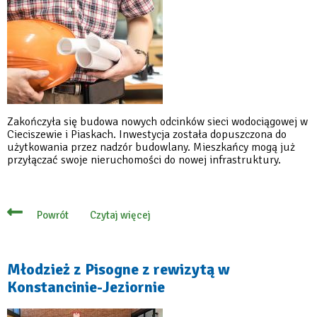
Zakończyła się budowa nowych odcinków sieci wodociągowej w
Cieciszewie i Piaskach. Inwestycja została dopuszczona do
użytkowania przez nadzór budowlany. Mieszkańcy mogą już
przyłączać swoje nieruchomości do nowej infrastruktury.
Czytaj więcej
Powrót
o
Wodociąg
gotowy,
mieszkańcy
mogą
Młodzież z Pisogne z rewizytą w
się
Konstancinie-Jeziornie
podłączać