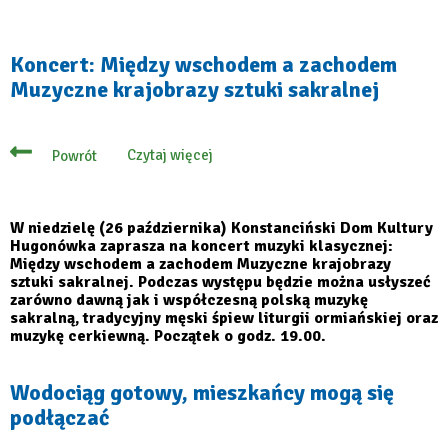
Siedem
ofert
na
przebudowę
Koncert: Między wschodem a zachodem
boiska
Muzyczne krajobrazy sztuki sakralnej
w
Czwórce
–
trwa
analiza
Czytaj więcej
Powrót
dokumentów
o
Koncert:
Między
wschodem
a
W niedzielę (26 października) Konstanciński Dom Kultury
zachodem
Hugonówka zaprasza na koncert muzyki klasycznej:
Muzyczne
Między wschodem a zachodem Muzyczne krajobrazy
krajobrazy
sztuki sakralnej. Podczas występu będzie można usłyszeć
sztuki
sakralnej
zarówno dawną jak i współczesną polską muzykę
sakralną, tradycyjny męski śpiew liturgii ormiańskiej oraz
muzykę cerkiewną. Początek o godz. 19.00.
Wodociąg gotowy, mieszkańcy mogą się
podłączać