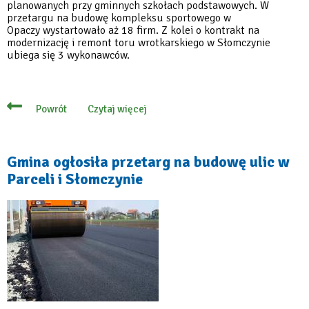
planowanych przy gminnych szkołach podstawowych. W
przetargu na budowę kompleksu sportowego w
Opaczy wystartowało aż 18 firm. Z kolei o kontrakt na
modernizację i remont toru wrotkarskiego w Słomczynie
ubiega się 3 wykonawców.
Czytaj więcej
Powrót
o
Wielu
chętnych
do
budowy
Gmina ogłosiła przetarg na budowę ulic w
i
Parceli i Słomczynie
modernizacji
obiektów
sportowych