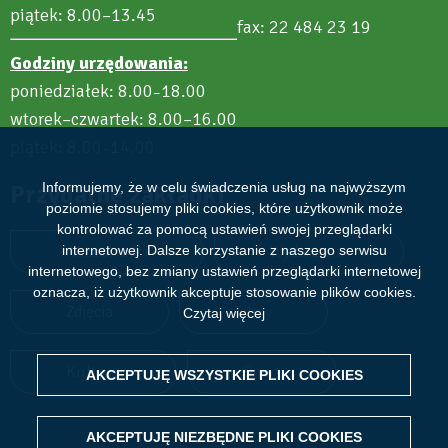
piątek: 8.00–13.45
fax: 22 484 23 19
Godziny urzędowania:
poniedziałek: 8.00
18.00
–
wtorek–czwartek: 8.00–16.00
piątek: 8.00
14.00
–
Informujemy, że w celu świadczenia usług na najwyższym
Przydatne zakładki
poziomie stosujemy pliki cookies, które użytkownik może
kontrolować za pomocą ustawień swojej przeglądarki
internetowej. Dalsze korzystanie z naszego serwisu
Aktualności
Wydarzenia
internetowego, bez zmiany ustawień przeglądarki internetowej
oznacza, iż użytkownik akceptuje stosowanie plików cookies.
Zdjęcia
Filmy
Czytaj więcej
Kultura
Sport
AKCEPTUJĘ WSZYSTKIE PLIKI
WITHDRAW CONSENT
COOKIES
AKCEPTUJĘ NIEZBĘDNE PLIKI
COOKIES