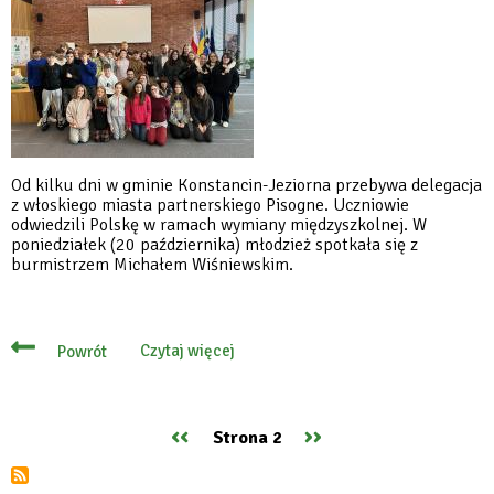
Od kilku dni w gminie Konstancin-Jeziorna przebywa delegacja
z włoskiego miasta partnerskiego Pisogne. Uczniowie
odwiedzili Polskę w ramach wymiany międzyszkolnej. W
poniedziałek (20 października) młodzież spotkała się z
burmistrzem Michałem Wiśniewskim.
Czytaj więcej
Powrót
o
Młodzież
z
Pisogne
z
Poprzednia
‹‹
Następna
››
Strona 2
rewizytą
Stronicowanie
w
strona
strona
Konstancinie-
Jeziornie