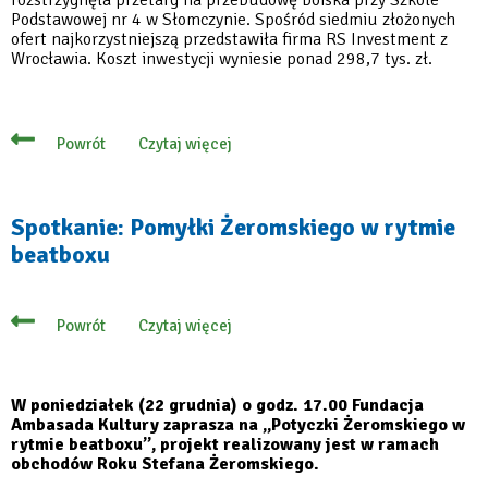
Podstawowej nr 4 w Słomczynie. Spośród siedmiu złożonych
ofert najkorzystniejszą przedstawiła firma RS Investment z
Wrocławia. Koszt inwestycji wyniesie ponad 298,7 tys. zł.
Czytaj więcej
Powrót
o
Wiemy,
kto
i
za
Spotkanie: Pomyłki Żeromskiego w rytmie
ile
beatboxu
przebuduje
szkolne
boisko
w
Słomczynie
Czytaj więcej
Powrót
o
Spotkanie:
Pomyłki
Żeromskiego
w
W poniedziałek (22 grudnia) o godz. 17.00 Fundacja
rytmie
Ambasada Kultury zaprasza na „Potyczki Żeromskiego w
beatboxu
rytmie beatboxu”, projekt realizowany jest w ramach
obchodów Roku Stefana Żeromskiego.