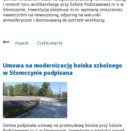
i remont toru wrotkarskiego przy Szkole Podstawowej nr 4 w
Słomczynie. Inwestycja obejmuje m.in. wymianę zniszczonej
nawierzchni na nowoczesną, odporną na warunki
atmosferyczne i dostosowaną do potrzeb wrotkarzy.
Czytaj więcej
Powrót
o
Nowy
tor
wrotkarski
w
Umowa na modernizację boiska szkolnego
Słomczynie
w Słomczynie podpisana
–
gmina
ogłosiła
przetarg
Gmina podpisała umowę na przebudowę boiska przy Szkole
Podstawowej nr 4 w Słomczynie. Inwestycję o wartości ponad