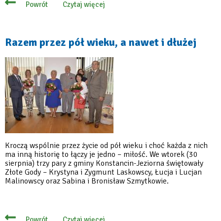
Czytaj więcej
Powrót
o
125-
lecie
Konstancina
–
Razem przez pół wieku, a nawet i dłużej
zapraszamy
na
wyjątkowy
koncert
Kroczą wspólnie przez życie od pół wieku i choć każda z nich
ma inną historię to łączy je jedno – miłość. We wtorek (30
sierpnia) trzy pary z gminy Konstancin-Jeziorna świętowały
Złote Gody – Krystyna i Zygmunt Laskowscy, Łucja i Lucjan
Malinowscy oraz Sabina i Bronisław Szmytkowie.
Czytaj więcej
Powrót