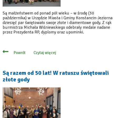
Są małżeństwem od ponad pół wieku – w środę (30
października) w Urzędzie Miasta i Gminy Konstancin-Jeziorna
dziesięć par świętowało swoje złote i diamentowe gody. Z rąk
burmistrza Michała Wiśniewskiego odebrały medale nadane
przez Prezydenta RP, dyplomy oraz upominki.
Czytaj więcej
Powrót
o
Złote
i
diamentowe
pary
Są razem od 50 lat! W ratuszu świętowali
z
złote gody
medalami
od
Prezydenta
RP