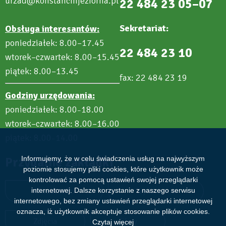
urzad@konstancinjeziorna.pl
22 484 23 05–07
Sekretariat:
Obsługa interesantów:
poniedziałek: 8.00–17.45
22 484 23 10
wtorek–czwartek: 8.00–15.45
piątek: 8.00–13.45
fax: 22 484 23 19
Godziny urzędowania:
poniedziałek: 8.00
18.00
–
wtorek–czwartek: 8.00–16.00
piątek: 8.00
14.00
–
Informujemy, że w celu świadczenia usług na najwyższym
Przydatne zakładki
poziomie stosujemy pliki cookies, które użytkownik może
kontrolować za pomocą ustawień swojej przeglądarki
Aktualności
Wydarzenia
internetowej. Dalsze korzystanie z naszego serwisu
internetowego, bez zmiany ustawień przeglądarki internetowej
oznacza, iż użytkownik akceptuje stosowanie plików cookies.
Zdjęcia
Filmy
Czytaj więcej