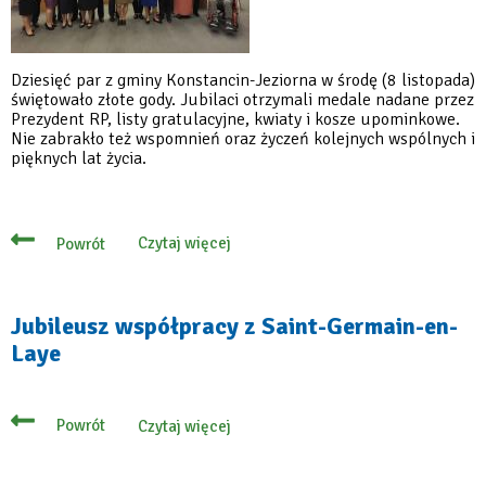
Dziesięć par z gminy Konstancin-Jeziorna w środę (8 listopada)
świętowało złote gody. Jubilaci otrzymali medale nadane przez
Prezydent RP, listy gratulacyjne, kwiaty i kosze upominkowe.
Nie zabrakło też wspomnień oraz życzeń kolejnych wspólnych i
pięknych lat życia.
Czytaj więcej
Powrót
o
Są
razem
od
50
Jubileusz współpracy z Saint-Germain-en-
lat!
Laye
W
ratuszu
świętowali
złote
gody
Powrót
Czytaj więcej
o
Jubileusz
współpracy
z