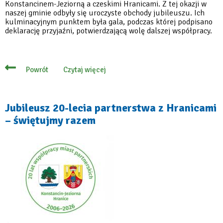
Konstancinem-Jeziorną a czeskimi Hranicami. Z tej okazji w
naszej gminie odbyły się uroczyste obchody jubileuszu. Ich
kulminacyjnym punktem była gala, podczas której podpisano
deklarację przyjaźni, potwierdzającą wolę dalszej współpracy.
Czytaj więcej
Powrót
o
Jubileusz
20-
lecia
partnerstwa
Jubileusz 20-lecia partnerstwa z Hranicami
z
– świętujmy razem
Hranicami
–
już
za
nami