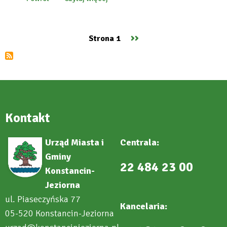
o
Razem
przez
pół
wieku,
Następna
››
Strona 1
a
Stronicowanie
nawet
strona
i
dłużej
Kontakt
Urząd Miasta i
Centrala:
Gminy
22 484 23 00
Konstancin-
Jeziorna
ul. Piaseczyńska 77
Kancelaria:
05-520 Konstancin-Jeziorna