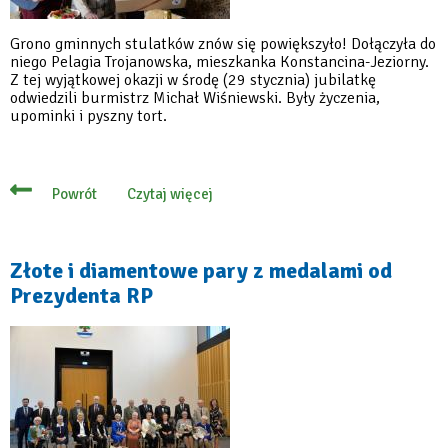
Grono gminnych stulatków znów się powiększyło! Dołączyła do
niego Pelagia Trojanowska, mieszkanka Konstancina-Jeziorny.
Z tej wyjątkowej okazji w środę (29 stycznia) jubilatkę
odwiedzili burmistrz Michał Wiśniewski. Były życzenia,
upominki i pyszny tort.
Czytaj więcej
Powrót
o
Kolejna
stulatka
w
gminie!
Złote i diamentowe pary z medalami od
200
Prezydenta RP
lat
pani
Pelagio!