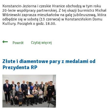
Konstancin-Jeziorna i czeskie Hranice obchodzą w tym roku
20-lecie współpracy partnerskiej. Z tej okazji burmistrz Michał
Wiśniewski zaprasza mieszkańców na galę jubileuszową, która
odbędzie się w sobotę (13 czerwca) w Konstancińskim Domu
Kultury. Początek o godz. 18.00.
Czytaj więcej
Powrót
o
Jubileusz
20-
lecia
partnerstwa
Złote i diamentowe pary z medalami od
z
Prezydenta RP
Hranicami
–
świętujmy
razem