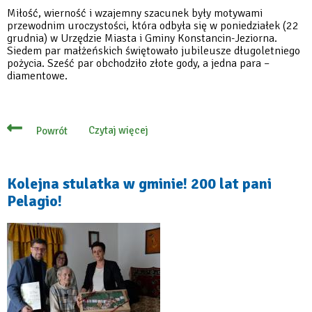
Miłość, wierność i wzajemny szacunek były motywami
przewodnim uroczystości, która odbyła się w poniedziałek (22
grudnia) w Urzędzie Miasta i Gminy Konstancin-Jeziorna.
Siedem par małżeńskich świętowało jubileusze długoletniego
pożycia. Sześć par obchodziło złote gody, a jedna para –
diamentowe.
Czytaj więcej
Powrót
o
Złote
i
diamentowe
pary
Kolejna stulatka w gminie! 200 lat pani
z
Pelagio!
medalami
od
Prezydenta
RP