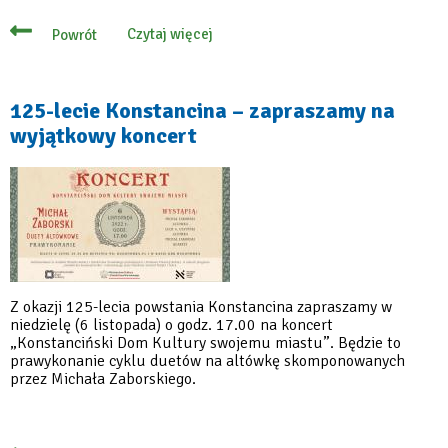
Czytaj więcej
Powrót
o
30
lat
minęło!
Jubileusz
125-lecie Konstancina – zapraszamy na
współpracy
wyjątkowy koncert
z
Saint-
Germain-
en-
Laye
Z okazji 125-lecia powstania Konstancina zapraszamy w
niedzielę (6 listopada) o godz. 17.00 na koncert
„Konstanciński Dom Kultury swojemu miastu”. Będzie to
prawykonanie cyklu duetów na altówkę skomponowanych
przez Michała Zaborskiego.