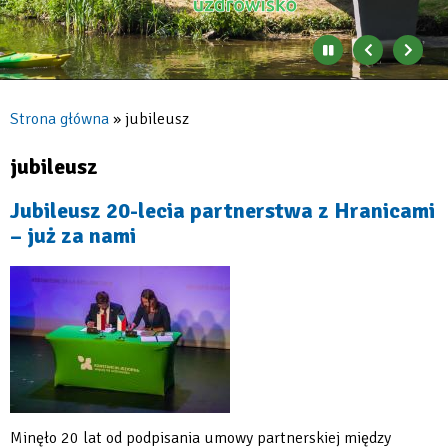
Zatrzymaj
Poprzedni
Nast
automatyczne
banner
baner
zmienianie
się
Strona główna
jubileusz
banerów
Ścieżka
nawigacyjna
jubileusz
Jubileusz 20-lecia partnerstwa z Hranicami
– już za nami
Minęło 20 lat od podpisania umowy partnerskiej między