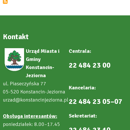
Kontakt
Urząd Miasta i
Centrala:
Gminy
22 484 23 00
Konstancin-
Jeziorna
ul. Piaseczyńska 77
Kancelaria:
05-520 Konstancin-Jeziorna
urzad@konstancinjeziorna.pl
22 484 23 05–07
Sekretariat:
Obsługa interesantów:
poniedziałek: 8.00–17.45
22 484 23 10