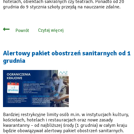
hotelach, obiektach sakralnych czy teatrach. Ponadto od 20
grudnia do 9 stycznia szkoły przejdą na nauczanie zdalne.
Czytaj więcej
Powrót
o
Od
15
grudnia
nowe
Alertowy pakiet obostrzeń sanitarnych od 1
obostrzenia
grudnia
epidemiczne
Bardziej restrykcyjne limity osób m.in. w instytucjach kultury,
kościołach, hotelach i restauracjach oraz nowe zasady
kwarantanny – od najbliższej środy (1 grudnia) w całym kraju
będzie obowiązywał alertowy pakiet obostrzeń sanitarnych.