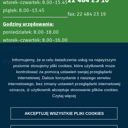
wtorek–czwartek: 8.00–15.45
piątek: 8.00–13.45
fax: 22 484 23 19
Godziny urzędowania:
poniedziałek: 8.00
18.00
–
wtorek–czwartek: 8.00–16.00
piątek: 8.00
14.00
–
Przydatne zakładki
Informujemy, że w celu świadczenia usług na najwyższym
poziomie stosujemy pliki cookies, które użytkownik może
kontrolować za pomocą ustawień swojej przeglądarki
Aktualności
Wydarzenia
internetowej. Dalsze korzystanie z naszego serwisu
internetowego, bez zmiany ustawień przeglądarki internetowej
oznacza, iż użytkownik akceptuje stosowanie plików cookies.
Zdjęcia
Filmy
Czytaj więcej
Kultura
Sport
AKCEPTUJĘ WSZYSTKIE PLIKI
WITHDRAW CONSENT
COOKIES