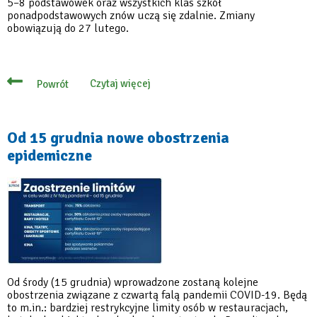
5–8 podstawówek oraz wszystkich klas szkół
ponadpodstawowych znów uczą się zdalnie. Zmiany
obowiązują do 27 lutego.
Czytaj więcej
Powrót
o
Wróciła
nauka
zdalna,
wyjątek
Od 15 grudnia nowe obostrzenia
dla
epidemiczne
uczniów
klas
1–
4
Od środy (15 grudnia) wprowadzone zostaną kolejne
obostrzenia związane z czwartą falą pandemii COVID-19. Będą
to m.in.: bardziej restrykcyjne limity osób w restauracjach,