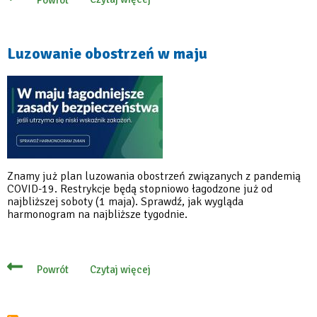
o
Od
soboty
łagodniejsze
obostrzenia
Luzowanie obostrzeń w maju
Znamy już plan luzowania obostrzeń związanych z pandemią
COVID-19. Restrykcje będą stopniowo łagodzone już od
najbliższej soboty (1 maja). Sprawdź, jak wygląda
harmonogram na najbliższe tygodnie.
Czytaj więcej
Powrót
o
Luzowanie
obostrzeń
w
maju