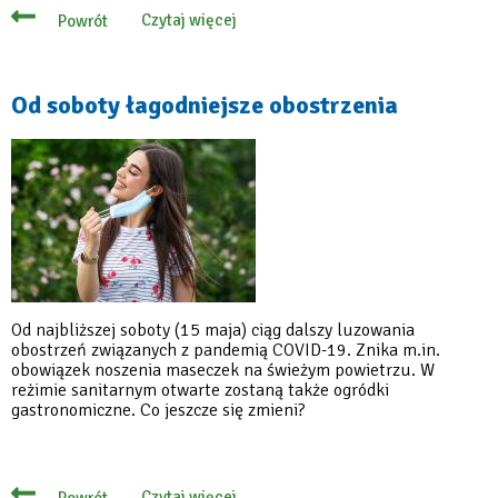
Czytaj więcej
Powrót
o
Kolejne
łagodzenie
obostrzeń
Od soboty łagodniejsze obostrzenia
Od najbliższej soboty (15 maja) ciąg dalszy luzowania
obostrzeń związanych z pandemią COVID-19. Znika m.in.
obowiązek noszenia maseczek na świeżym powietrzu. W
reżimie sanitarnym otwarte zostaną także ogródki
gastronomiczne. Co jeszcze się zmieni?
Czytaj więcej
Powrót