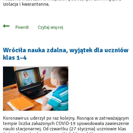
izolacja i kwarantanna.
Czytaj więcej
Powrót
o
Od
1
marca
rząd
Wróciła nauka zdalna, wyjątek dla uczniów
znosi
klas 1–4
restrykcje
covidowe
Koronawirus uderzył po raz kolejny. Rosnąca w zatrważającym
tempie liczba zakażonych COVID-19 spowodowała zawieszenie
nauki stacjonarnej. Od czwartku (27 stycznia) uczniowie klas