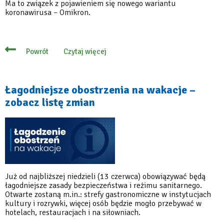
Ma to związek z pojawieniem się nowego wariantu
koronawirusa – Omikron.
Czytaj więcej
Powrót
o
Alertowy
pakiet
obostrzeń
sanitarnych
Łagodniejsze obostrzenia na wakacje –
od
zobacz listę zmian
1
grudnia
Już od najbliższej niedzieli (13 czerwca) obowiązywać będą
łagodniejsze zasady bezpieczeństwa i reżimu sanitarnego.
Otwarte zostaną m.in.: strefy gastronomiczne w instytucjach
kultury i rozrywki, więcej osób będzie mogło przebywać w
hotelach, restauracjach i na siłowniach.