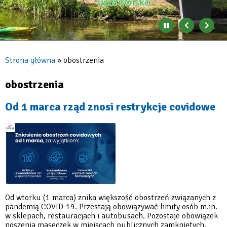
Zatrzymaj
Poprzedni
Nast
automatyczne
banner
baner
zmienianie
się
Strona główna
obostrzenia
banerów
Ścieżka
nawigacyjna
obostrzenia
Od 1 marca rząd znosi restrykcje covidowe
Od wtorku (1 marca) znika większość obostrzeń związanych z
pandemią COVID-19. Przestają obowiązywać limity osób m.in.
w sklepach, restauracjach i autobusach. Pozostaje obowiązek
noszenia maseczek w miejscach publicznych zamkniętych,