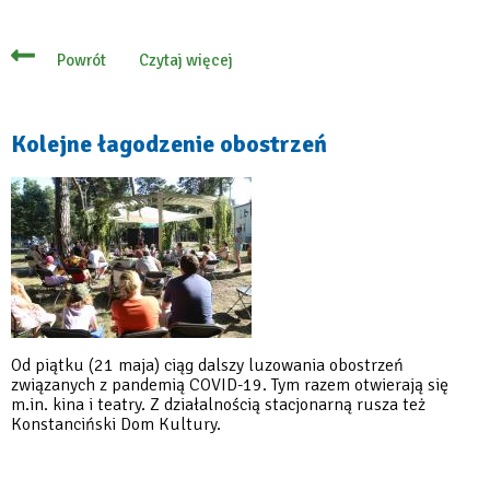
Czytaj więcej
Powrót
o
Łagodniejsze
obostrzenia
na
wakacje
Kolejne łagodzenie obostrzeń
–
zobacz
listę
zmian
Od piątku (21 maja) ciąg dalszy luzowania obostrzeń
związanych z pandemią COVID-19. Tym razem otwierają się
m.in. kina i teatry. Z działalnością stacjonarną rusza też
Konstanciński Dom Kultury.