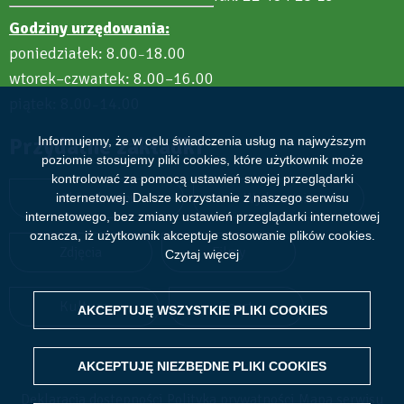
Godziny urzędowania:
poniedziałek: 8.00
18.00
–
wtorek–czwartek: 8.00–16.00
piątek: 8.00
14.00
–
Przydatne zakładki
Informujemy, że w celu świadczenia usług na najwyższym
poziomie stosujemy pliki cookies, które użytkownik może
kontrolować za pomocą ustawień swojej przeglądarki
Aktualności
Wydarzenia
internetowej. Dalsze korzystanie z naszego serwisu
internetowego, bez zmiany ustawień przeglądarki internetowej
oznacza, iż użytkownik akceptuje stosowanie plików cookies.
Zdjęcia
Filmy
Czytaj więcej
Kultura
Sport
AKCEPTUJĘ WSZYSTKIE PLIKI
WITHDRAW CONSENT
COOKIES
AKCEPTUJĘ NIEZBĘDNE PLIKI
COOKIES
Deklaracja dostępności
Polityka prywatności
Mapa serwisu