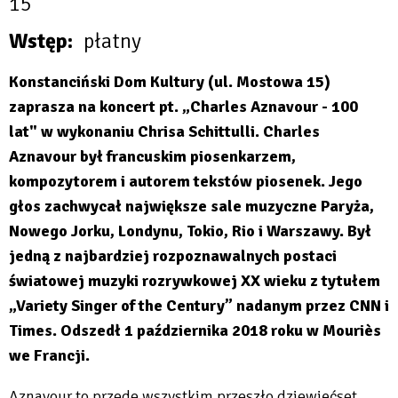
15
Wstęp
płatny
Konstanciński Dom Kultury (ul. Mostowa 15)
zaprasza na koncert pt. „Charles Aznavour - 100
lat" w wykonaniu Chrisa Schittulli. Charles
Aznavour był francuskim piosenkarzem,
kompozytorem i autorem tekstów piosenek. Jego
głos zachwycał największe sale muzyczne Paryża,
Nowego Jorku, Londynu, Tokio, Rio i Warszawy. Był
jedną z najbardziej rozpoznawalnych postaci
światowej muzyki rozrywkowej XX wieku z tytułem
„Variety Singer of the Century” nadanym przez CNN i
Times. Odszedł 1 października 2018 roku w Mouriès
we Francji.
Aznavour to przede wszystkim przeszło dziewięćset