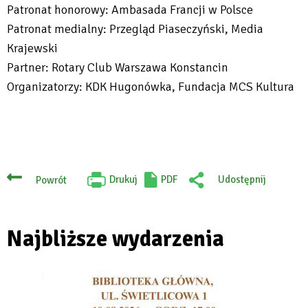
Patronat honorowy: Ambasada Francji w Polsce
open
Patronat medialny: Przegląd Piaseczyński, Media
in
Krajewski
new
Partner: Rotary Club Warszawa Konstancin
tab
Organizatorzy: KDK Hugonówka, Fundacja MCS Kultura
Drukuj
PDF
Udostępnij
Powrót
Will
:
open
Facebook
in
new
tab
Najbliższe wydarzenia