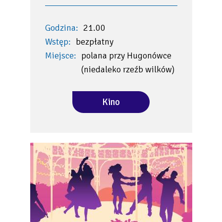
Godzina:
21.00
Wstęp:
bezpłatny
Miejsce:
polana przy Hugonówce
(niedaleko rzeźb wilków)
Kino