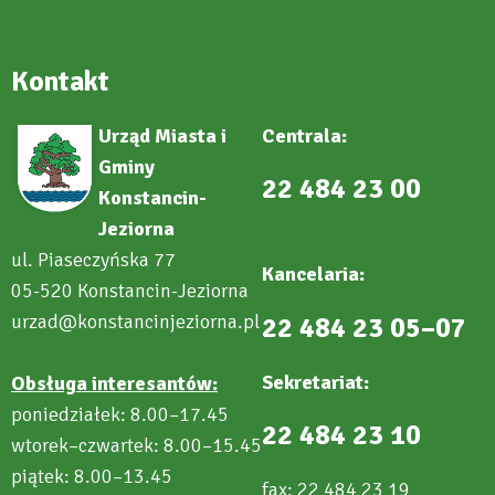
Kontakt
Urząd Miasta i
Centrala:
Gminy
22 484 23 00
Konstancin-
Jeziorna
ul. Piaseczyńska 77
Kancelaria:
05-520 Konstancin-Jeziorna
urzad@konstancinjeziorna.pl
22 484 23 05–07
Sekretariat:
Obsługa interesantów:
poniedziałek: 8.00–17.45
22 484 23 10
wtorek–czwartek: 8.00–15.45
piątek: 8.00–13.45
fax: 22 484 23 19