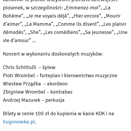
piosenek, w szczególności: „Emmenez-moi”, „La
Bohème”, „Je me voyais déjà”, „Hier encore”, „Mourir
d’aimer”, „La Mamma”, „Comme ils disent”, „Les plaisir
démodés”, „She”, „Les comédiens”, „Sa jeunesse”, „Une
vie d’amour” …
Koncert w wykonaniu doskonałych muzyków:
Chris Schittulli – śpiew
Piotr Wrombel – fortepian i kierownictwo muzyczne
Wiesław Prządka – akordeon
Zbigniew Wrombel – kontrabas
Andrzej Mazurek – perkusja
Bilety w cenie 100 zł do kupienia w kasie KDK i na
hugonowka.pl
.
Will