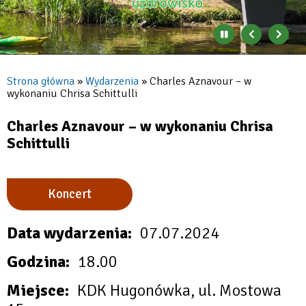
Zatrzymaj
Poprzedni
Nast
automatyczne
banner
baner
zmienianie
się
Strona główna
Wydarzenia
Charles Aznavour – w
banerów
wykonaniu Chrisa Schittulli
Ścieżka
nawigacyjna
Charles Aznavour – w wykonaniu Chrisa
Schittulli
Koncert
Data wydarzenia
07.07.2024
Godzina
18.00
Miejsce
KDK Hugonówka, ul. Mostowa