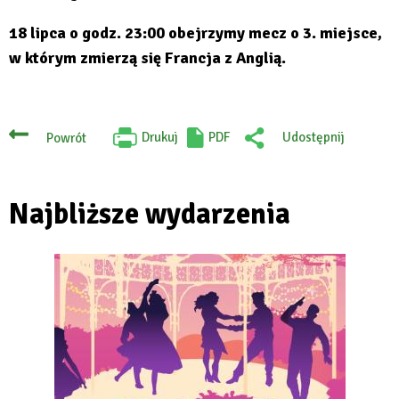
18 lipca o godz. 23:00 obejrzymy mecz o 3. miejsce,
w którym zmierzą się Francja z Anglią.
Drukuj
PDF
Udostępnij
Powrót
Will
:
open
Facebook
in
new
tab
Najbliższe wydarzenia