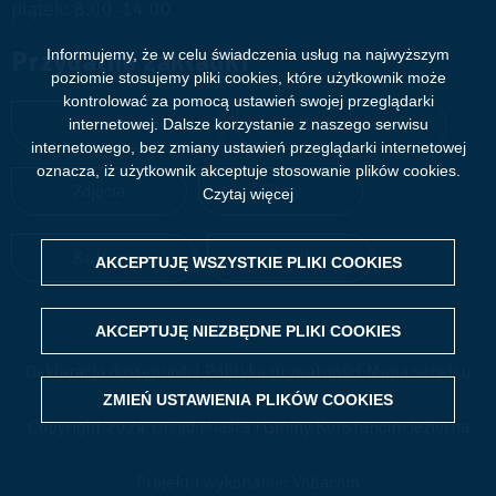
piątek: 8.00
14.00
–
Przydatne zakładki
Informujemy, że w celu świadczenia usług na najwyższym
poziomie stosujemy pliki cookies, które użytkownik może
kontrolować za pomocą ustawień swojej przeglądarki
Aktualności
Wydarzenia
internetowej. Dalsze korzystanie z naszego serwisu
internetowego, bez zmiany ustawień przeglądarki internetowej
oznacza, iż użytkownik akceptuje stosowanie plików cookies.
Zdjęcia
Filmy
Czytaj więcej
Kultura
Sport
AKCEPTUJĘ WSZYSTKIE PLIKI
WITHDRAW CONSENT
COOKIES
AKCEPTUJĘ NIEZBĘDNE PLIKI
COOKIES
Deklaracja dostępności
Polityka prywatności
Mapa serwisu
ZMIEŃ USTAWIENIA PLIKÓW
COOKIES
Copyright 2024 Urząd Miasta i Gminy Konstancin-Jeziorna
Projekt i wykonanie: Vobacom