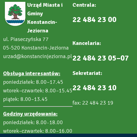
Urząd Miasta i
Centrala:
Gminy
22 484 23 00
Konstancin-
Jeziorna
ul. Piaseczyńska 77
Kancelaria:
05-520 Konstancin-Jeziorna
urzad@konstancinjeziorna.pl
22 484 23 05–07
Sekretariat:
Obsługa interesantów:
poniedziałek: 8.00–17.45
22 484 23 10
wtorek–czwartek: 8.00–15.45
piątek: 8.00–13.45
fax: 22 484 23 19
Godziny urzędowania:
poniedziałek: 8.00
18.00
–
wtorek–czwartek: 8.00–16.00