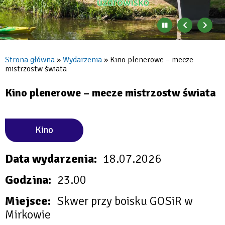
Zatrzymaj
Poprzedni
Nast
automatyczne
banner
baner
zmienianie
się
Strona główna
Wydarzenia
Kino plenerowe – mecze
banerów
mistrzostw świata
Ścieżka
nawigacyjna
Kino plenerowe – mecze mistrzostw świata
Kino
Data wydarzenia
18.07.2026
Godzina
23.00
Miejsce
Skwer przy boisku GOSiR w
Mirkowie