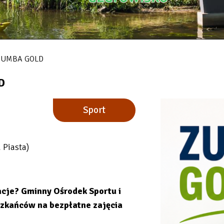
: ZUMBA GOLD
D
Sport
 Piasta)
acje? Gminny Ośrodek Sportu i
szkańców na bezpłatne zajęcia