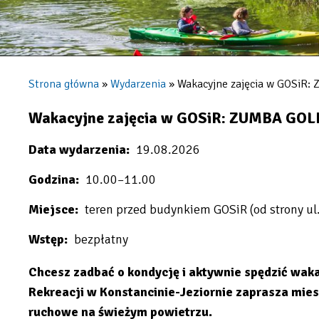
Strona główna
Wydarzenia
Wakacyjne zajęcia w GOSiR
Ścieżka
nawigacyjna
Wakacyjne zajęcia w GOSiR: ZUMBA GOL
Data wydarzenia
19.08.2026
Godzina
10.00–11.00
Miejsce
teren przed budynkiem GOSiR (od strony ul.
Wstęp
bezpłatny
Chcesz zadbać o kondycję i aktywnie spędzić wak
Rekreacji w Konstancinie-Jeziornie zaprasza mie
ruchowe na świeżym powietrzu.