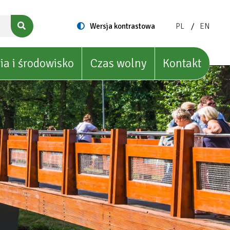
ZMIEŃ
ZMIEŃ
Switch
Wersja kontrastowa
PL
EN
to
JĘZYK
JĘZYK
NA:
NA:
POLISH
ENGLIS
ia i środowisko
Czas wolny
Kontakt