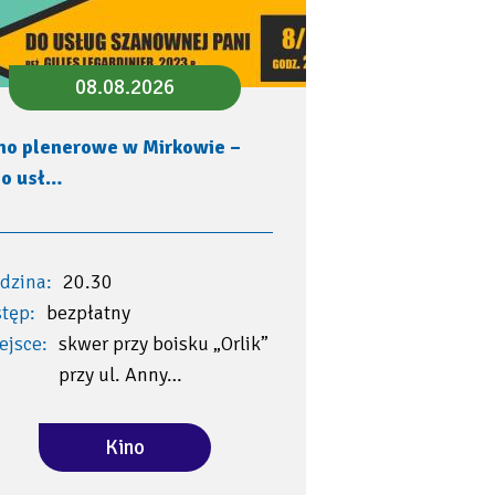
08.08.2026
no plenerowe w Mirkowie –
o usł…
dzina:
20.30
tęp:
bezpłatny
ejsce:
skwer przy boisku „Orlik”
przy ul. Anny…
Kino