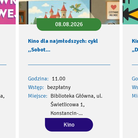
08.08.2026
Kino dla najmłodszych: cykl
Ki
,,Sobot…
„D
Godzina:
11.00
Go
Wstęp:
bezpłatny
Ws
a,
Miejsce:
Biblioteka Główna, ul.
Mi
Świetlicowa 1,
Konstancin-…
Kino