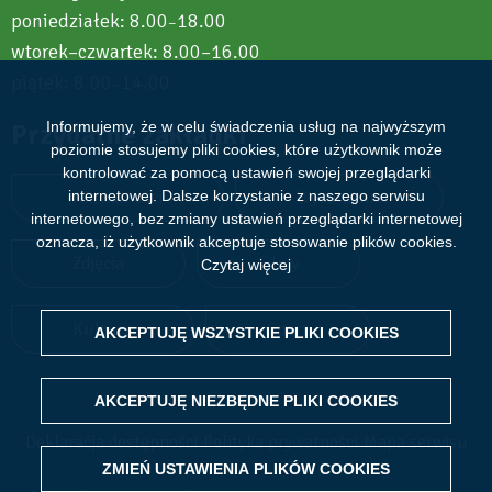
poniedziałek: 8.00
18.00
–
wtorek–czwartek: 8.00–16.00
piątek: 8.00
14.00
–
Informujemy, że w celu świadczenia usług na najwyższym
Przydatne zakładki
poziomie stosujemy pliki cookies, które użytkownik może
kontrolować za pomocą ustawień swojej przeglądarki
internetowej. Dalsze korzystanie z naszego serwisu
Aktualności
Wydarzenia
internetowego, bez zmiany ustawień przeglądarki internetowej
oznacza, iż użytkownik akceptuje stosowanie plików cookies.
Zdjęcia
Filmy
Czytaj więcej
Kultura
Sport
AKCEPTUJĘ WSZYSTKIE PLIKI
WITHDRAW CONSENT
COOKIES
AKCEPTUJĘ NIEZBĘDNE PLIKI
COOKIES
Deklaracja dostępności
Polityka prywatności
Mapa serwisu
ZMIEŃ USTAWIENIA PLIKÓW
COOKIES