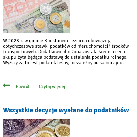
W 2023 r. w gminie Konstancin-Jeziorna obowiązują
dotychczasowe stawki podatków od nieruchomości i środków
transportowych. Dodatkowo obniżona została średnia cena
skupu żyta będąca podstawą do ustalenia podatku rolnego.
Wyższy za to jest podatek leśny, niezależny od samorządu.
Czytaj więcej
Powrót
o
Podatki
lokalne
w
2023
Wszystkie decyzje wysłane do podatników
roku
–
wyższy
tylko
podatek
leśny