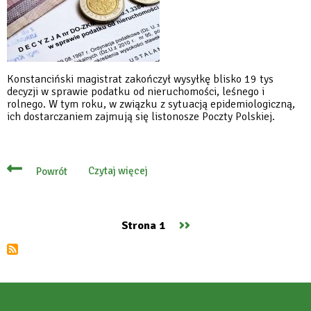
Konstanciński magistrat zakończył wysyłkę blisko 19 tys
decyzji w sprawie podatku od nieruchomości, leśnego i
rolnego. W tym roku, w związku z sytuacją epidemiologiczną,
ich dostarczaniem zajmują się listonosze Poczty Polskiej.
Czytaj więcej
Powrót
o
Wszystkie
decyzje
wysłane
do
Następna
››
Strona 1
podatników
Stronicowanie
strona