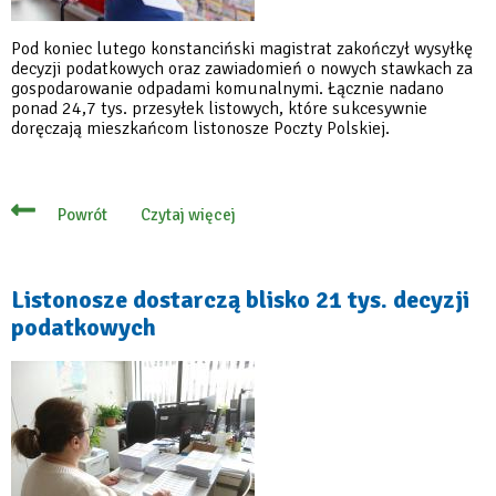
Pod koniec lutego konstanciński magistrat zakończył wysyłkę
decyzji podatkowych oraz zawiadomień o nowych stawkach za
gospodarowanie odpadami komunalnymi. Łącznie nadano
ponad 24,7 tys. przesyłek listowych, które sukcesywnie
doręczają mieszkańcom listonosze Poczty Polskiej.
Czytaj więcej
Powrót
o
Decyzje
podatkowe
i
zawiadomienia
Listonosze dostarczą blisko 21 tys. decyzji
już
podatkowych
w
drodze
do
mieszkańców