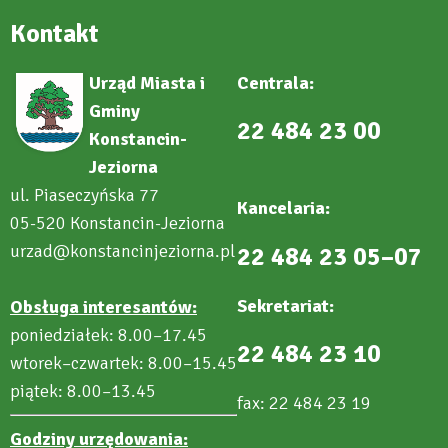
Kontakt
Urząd Miasta i
Centrala:
Gminy
22 484 23 00
Konstancin-
Jeziorna
ul. Piaseczyńska 77
Kancelaria:
05-520 Konstancin-Jeziorna
urzad@konstancinjeziorna.pl
22 484 23 05–07
Sekretariat:
Obsługa interesantów:
poniedziałek: 8.00–17.45
22 484 23 10
wtorek–czwartek: 8.00–15.45
piątek: 8.00–13.45
fax: 22 484 23 19
Godziny urzędowania: