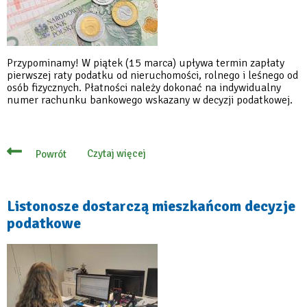
Przypominamy! W piątek (15 marca) upływa termin zapłaty
pierwszej raty podatku od nieruchomości, rolnego i leśnego od
osób fizycznych. Płatności należy dokonać na indywidualny
numer rachunku bankowego wskazany w decyzji podatkowej.
Czytaj więcej
Powrót
o
15
marca
mija
termin
Listonosze dostarczą mieszkańcom decyzje
płatności
podatkowe
pierwszej
raty
podatku