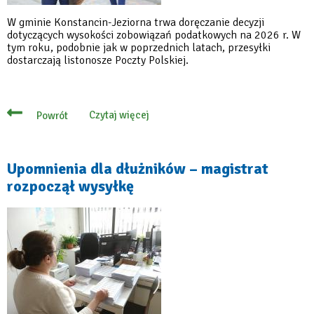
W gminie Konstancin-Jeziorna trwa doręczanie decyzji
dotyczących wysokości zobowiązań podatkowych na 2026 r. W
tym roku, podobnie jak w poprzednich latach, przesyłki
dostarczają listonosze Poczty Polskiej.
Czytaj więcej
Powrót
o
Decyzje
podatkowe
na
2026
Upomnienia dla dłużników – magistrat
rok
rozpoczął wysyłkę
w
drodze
do
mieszkańców