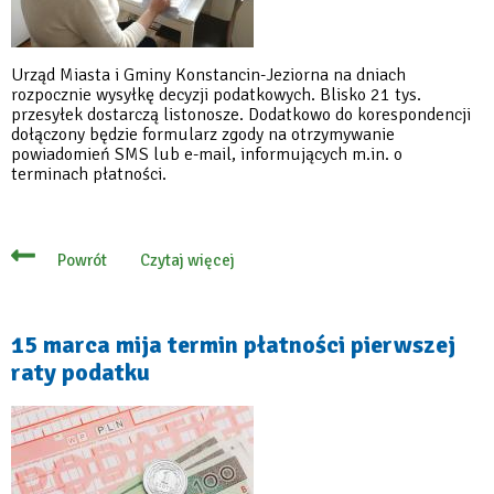
Urząd Miasta i Gminy Konstancin-Jeziorna na dniach
rozpocznie wysyłkę decyzji podatkowych. Blisko 21 tys.
przesyłek dostarczą listonosze. Dodatkowo do korespondencji
dołączony będzie formularz zgody na otrzymywanie
powiadomień SMS lub e-mail, informujących m.in. o
terminach płatności.
Czytaj więcej
Powrót
o
Listonosze
dostarczą
blisko
21
15 marca mija termin płatności pierwszej
tys.
raty podatku
decyzji
podatkowych