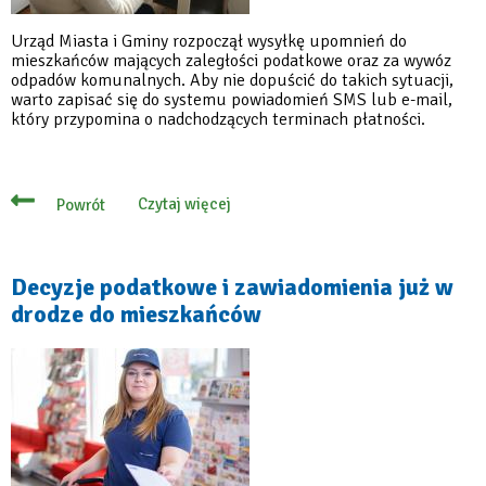
Urząd Miasta i Gminy rozpoczął wysyłkę upomnień do
mieszkańców mających zaległości podatkowe oraz za wywóz
odpadów komunalnych. Aby nie dopuścić do takich sytuacji,
warto zapisać się do systemu powiadomień SMS lub e-mail,
który przypomina o nadchodzących terminach płatności.
Czytaj więcej
Powrót
o
Upomnienia
dla
dłużników
–
Decyzje podatkowe i zawiadomienia już w
magistrat
drodze do mieszkańców
rozpoczął
wysyłkę