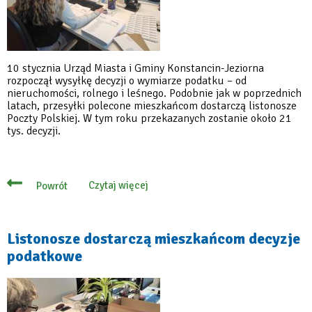
10 stycznia Urząd Miasta i Gminy Konstancin-Jeziorna
rozpoczął wysyłkę decyzji o wymiarze podatku – od
nieruchomości, rolnego i leśnego. Podobnie jak w poprzednich
latach, przesyłki polecone mieszkańcom dostarczą listonosze
Poczty Polskiej. W tym roku przekazanych zostanie około 21
tys. decyzji.
Czytaj więcej
Powrót
o
Listonosze
dostarczą
mieszkańcom
decyzje
Listonosze dostarczą mieszkańcom decyzje
podatkowe
podatkowe