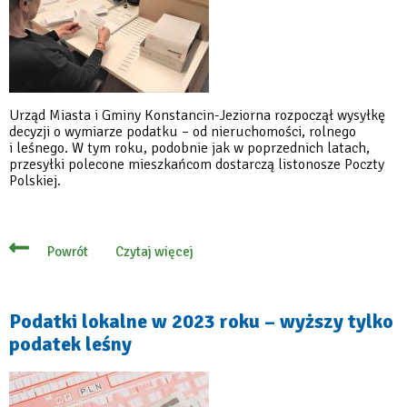
Urząd Miasta i Gminy Konstancin-Jeziorna rozpoczął wysyłkę
decyzji o wymiarze podatku – od nieruchomości, rolnego
i leśnego. W tym roku, podobnie jak w poprzednich latach,
przesyłki polecone mieszkańcom dostarczą listonosze Poczty
Polskiej.
Czytaj więcej
Powrót
o
Listonosze
dostarczą
mieszkańcom
decyzje
Podatki lokalne w 2023 roku – wyższy tylko
podatkowe
podatek leśny