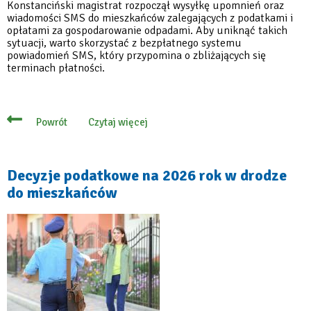
Konstanciński magistrat rozpoczął wysyłkę upomnień oraz
wiadomości SMS do mieszkańców zalegających z podatkami i
opłatami za gospodarowanie odpadami. Aby uniknąć takich
sytuacji, warto skorzystać z bezpłatnego systemu
powiadomień SMS, który przypomina o zbliżających się
terminach płatności.
Czytaj więcej
Powrót
o
Gmina
przypomina
o
zaległościach
Decyzje podatkowe na 2026 rok w drodze
–
do mieszkańców
ruszyła
wysyłka
upomnień