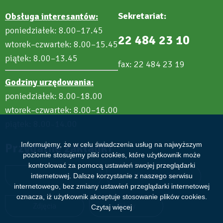
Sekretariat:
Obsługa interesantów:
poniedziałek: 8.00–17.45
22 484 23 10
wtorek–czwartek: 8.00–15.45
piątek: 8.00–13.45
fax: 22 484 23 19
Godziny urzędowania:
poniedziałek: 8.00
18.00
–
wtorek–czwartek: 8.00–16.00
piątek: 8.00
14.00
–
Przydatne zakładki
Informujemy, że w celu świadczenia usług na najwyższym
poziomie stosujemy pliki cookies, które użytkownik może
kontrolować za pomocą ustawień swojej przeglądarki
Aktualności
Wydarzenia
internetowej. Dalsze korzystanie z naszego serwisu
internetowego, bez zmiany ustawień przeglądarki internetowej
oznacza, iż użytkownik akceptuje stosowanie plików cookies.
Zdjęcia
Filmy
Czytaj więcej