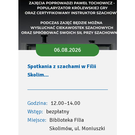
06.08.2026
Spotkania z szachami w Filii
Skolim…
Godzina:
12.00–14.00
Wstęp:
bezpłatny
Miejsce:
Biblioteka Filia
Skolimów, ul. Moniuszki