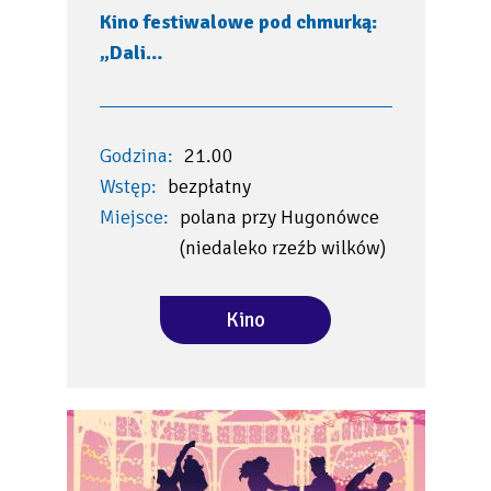
Kino festiwalowe pod chmurką:
„Dali…
Godzina:
21.00
Wstęp:
bezpłatny
Miejsce:
polana przy Hugonówce
(niedaleko rzeźb wilków)
Kino