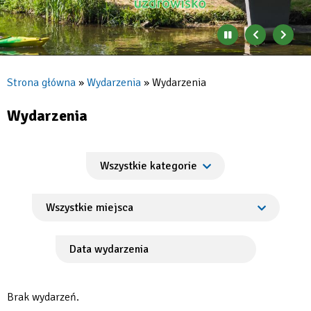
Zatrzymaj
Poprzedni
Nast
automatyczne
banner
baner
zmienianie
się
Strona główna
Wydarzenia
Wydarzenia
banerów
Ścieżka
nawigacyjna
Wydarzenia
Brak wydarzeń.