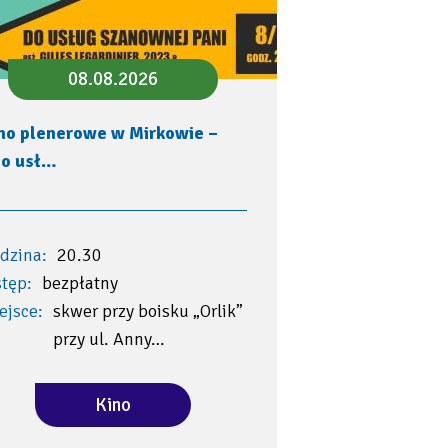
08.08.2026
no plenerowe w Mirkowie –
o usł…
dzina:
20.30
tęp:
bezpłatny
ejsce:
skwer przy boisku „Orlik”
przy ul. Anny…
Kino