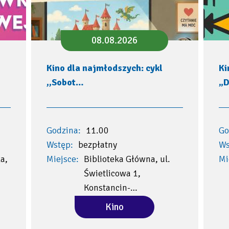
08.08.2026
Kino dla najmłodszych: cykl
Ki
,,Sobot…
„D
Godzina:
11.00
Go
Wstęp:
bezpłatny
Ws
a,
Miejsce:
Biblioteka Główna, ul.
Mi
Świetlicowa 1,
Konstancin-…
Kino