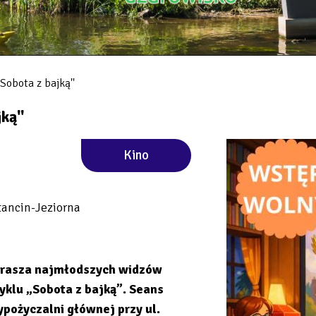
Sobota z bajką''
ką''
Kino
tancin-Jeziorna
aprasza najmłodszych widzów
yklu „Sobota z bajką”. Seans
ypożyczalni głównej przy ul.