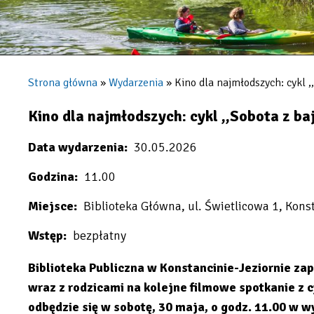
Strona główna
Wydarzenia
Kino dla najmłodszych: cykl ,,
Ścieżka
nawigacyjna
Kino dla najmłodszych: cykl ,,Sobota z baj
Data wydarzenia
30.05.2026
Godzina
11.00
Miejsce
Biblioteka Główna, ul. Świetlicowa 1, Kons
Wstęp
bezpłatny
Biblioteka Publiczna w Konstancinie-Jeziornie z
wraz z rodzicami na kolejne filmowe spotkanie z c
odbędzie się w sobotę, 30 maja, o godz. 11.00 w w