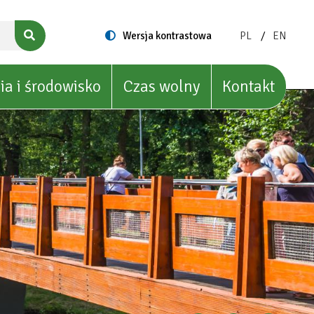
ZMIEŃ
ZMIEŃ
Switch
Wersja kontrastowa
PL
EN
to
JĘZYK
JĘZYK
NA:
NA:
POLISH
ENGLIS
ia i środowisko
Czas wolny
Kontakt