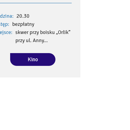
dzina:
20.30
tęp:
bezpłatny
ejsce:
skwer przy boisku „Orlik”
przy ul. Anny…
Kino