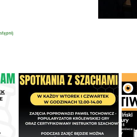
stępnij
ebook