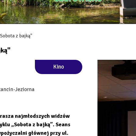
Sobota z bajką''
ką''
Kino
tancin-Jeziorna
aprasza najmłodszych widzów
yklu „Sobota z bajką”. Seans
ypożyczalni głównej przy ul.