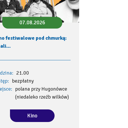
07.08.2026
no festiwalowe pod chmurką:
ali…
dzina:
21.00
tęp:
bezpłatny
ejsce:
polana przy Hugonówce
(niedaleko rzeźb wilków)
Kino