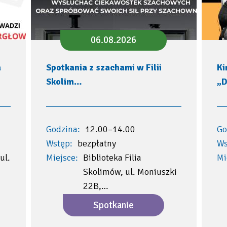
06.08.2026
a
Spotkania z szachami w Filii
Ki
Skolim…
„D
Godzina:
12.00–14.00
Go
Wstęp:
bezpłatny
Ws
ul.
Miejsce:
Biblioteka Filia
Mi
Skolimów, ul. Moniuszki
22B,…
Spotkanie