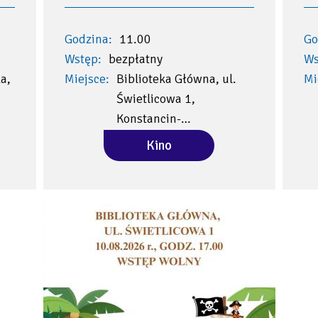
Godzina:
11.00
Go
Wstęp:
bezpłatny
Ws
a,
Miejsce:
Biblioteka Główna, ul.
Mi
Świetlicowa 1,
Konstancin-…
Kino