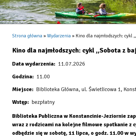
Strona główna
Wydarzenia
Kino dla najmłodszych: cykl ,,
Ścieżka
nawigacyjna
Kino dla najmłodszych: cykl ,,Sobota z baj
Data wydarzenia
11.07.2026
Godzina
11.00
Miejsce
Biblioteka Główna, ul. Świetlicowa 1, Kons
Wstęp
bezpłatny
Biblioteka Publiczna w Konstancinie-Jeziornie z
wraz z rodzicami na kolejne filmowe spotkanie z c
odbędzie się w sobotę, 11 lipca, o godz. 11.00 w w