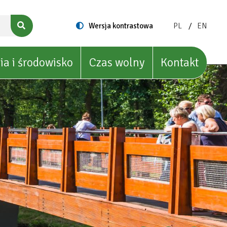
ZMIEŃ
ZMIEŃ
Switch
Wersja kontrastowa
PL
EN
to
JĘZYK
JĘZYK
NA:
NA:
POLISH
ENGLIS
ia i środowisko
Czas wolny
Kontakt