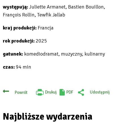
występują:
Juliette Armanet, Bastien Bouillon,
François Rollin, Tewfik Jallab
kraj produkcji:
Francja
rok produkcji:
2025
gatunek:
komediodramat, muzyczny, kulinarny
czas:
94 min
Drukuj
PDF
Udostępnij
Powrót
Will
:
open
Facebook
in
new
tab
Najbliższe wydarzenia