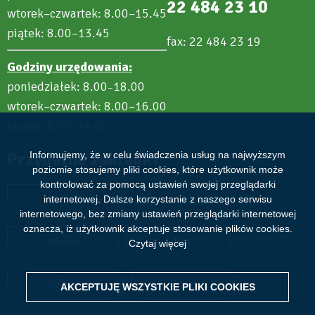
22 484 23 10
wtorek–czwartek: 8.00–15.45
piątek: 8.00–13.45
fax: 22 484 23 19
Godziny urzędowania:
poniedziałek: 8.00
18.00
–
wtorek–czwartek: 8.00–16.00
piątek: 8.00
14.00
–
Przydatne zakładki
Informujemy, że w celu świadczenia usług na najwyższym
poziomie stosujemy pliki cookies, które użytkownik może
kontrolować za pomocą ustawień swojej przeglądarki
Aktualności
Wydarzenia
internetowej. Dalsze korzystanie z naszego serwisu
internetowego, bez zmiany ustawień przeglądarki internetowej
oznacza, iż użytkownik akceptuje stosowanie plików cookies.
Zdjęcia
Filmy
Czytaj więcej
Kultura
Sport
AKCEPTUJĘ WSZYSTKIE PLIKI
WITHDRAW CONSENT
COOKIES