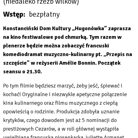
(niedaleko rzeźb wilków)
Wstęp
bezpłatny
Konstanciński Dom Kultury „Hugonówka” zaprasza
na kino festiwalowe pod chmurką. Tym razem w
plenerze będzie można zobaczyć francuski
komediodramat muzyczno-kulinarny pt. „Przepis na
szczęście” w reżyserii Amélie Bonnin. Początek
seansu o 21.30.
Po tym filmie będziesz marzyć, żeby jeść, śpiewać i
kochać! Oryginalne i niezwykle apetyczne połączenie
kina kulinarnego oraz filmu muzycznego z ciepłą
opowieścią o rodzinie. Produkcja zdobyła uznanie
krytyków, czego dowodem jest aż 5 nominacji do
prestiżowych Cezarów, a w roli głównej wystąpiła
uwielbiana francuska piosenkarka Juliette Armanet.