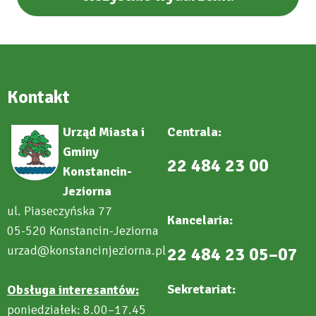
Kontakt
Urząd Miasta i
Centrala:
Gminy
22 484 23 00
Konstancin-
Jeziorna
ul. Piaseczyńska 77
Kancelaria:
05-520 Konstancin-Jeziorna
urzad@konstancinjeziorna.pl
22 484 23 05–07
Sekretariat:
Obsługa interesantów:
poniedziałek: 8.00–17.45