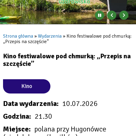
Zatrzymaj
Poprzedni
Nast
automatyczne
banner
baner
zmienianie
się
Strona główna
Wydarzenia
Kino festiwalowe pod chmurką:
banerów
„Przepis na szczęście”
Ścieżka
nawigacyjna
Kino festiwalowe pod chmurką: „Przepis na
szczęście”
Kino
Data wydarzenia
10.07.2026
Godzina
21.30
Miejsce
polana przy Hugonówce