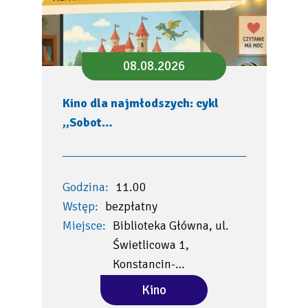
08.08.2026
Kino dla najmłodszych: cykl
,,Sobot…
Godzina:
11.00
Wstęp:
bezpłatny
Miejsce:
Biblioteka Główna, ul.
Świetlicowa 1,
Konstancin-…
Kino