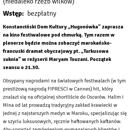
(niedaleko rzeźb wilków)
Wstęp
bezpłatny
Konstanciński Dom Kultury „Hugonówka” zaprasza
na kino festiwalowe pod chmurką. Tym razem w
plenerze będzie można zobaczyć marokańsko-
francuski dramat obyczajowy pt. „Turkusowa
suknia” w reżyserii Maryam Touzani. Początek
seansu o 21.30.
Obsypany nagrodami na światowych festiwalach (w tym
prestiżową nagrodą FIPRESCI w Cannes) hit, który
znalazł się na oficjalnej shortliście do Oscarów. Halim i
Mina od lat prowadzą tradycyjny zakład krawiecki w
jednej z najstarszych medyn w Maroku, specjalizując się
w szyciu luksusowych, ręcznie haftowanych kaftanów.
Aby sprostać zamówieniom wymagających klientów i