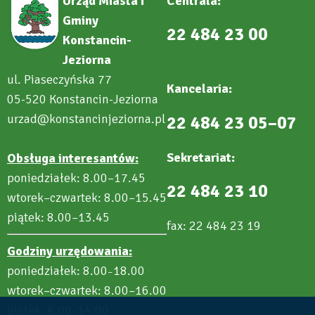
Urząd Miasta i
Centrala:
Gminy
22 484 23 00
Konstancin-
Jeziorna
ul. Piaseczyńska 77
Kancelaria:
05-520 Konstancin-Jeziorna
urzad@konstancinjeziorna.pl
22 484 23 05–07
Sekretariat:
Obsługa interesantów:
poniedziałek: 8.00–17.45
22 484 23 10
wtorek–czwartek: 8.00–15.45
piątek: 8.00–13.45
fax: 22 484 23 19
Godziny urzędowania:
poniedziałek: 8.00
18.00
–
wtorek–czwartek: 8.00–16.00
piątek: 8.00
14.00
–