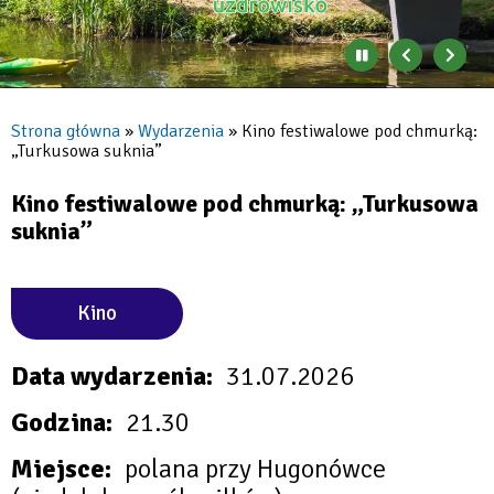
Zatrzymaj
Poprzedni
Nast
automatyczne
banner
baner
zmienianie
się
Strona główna
Wydarzenia
Kino festiwalowe pod chmurką:
banerów
„Turkusowa suknia”
Ścieżka
nawigacyjna
Kino festiwalowe pod chmurką: „Turkusowa
suknia”
Kino
Data wydarzenia
31.07.2026
Godzina
21.30
Miejsce
polana przy Hugonówce