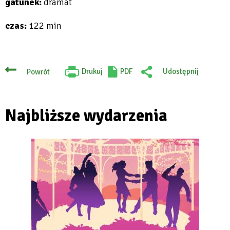
gatunek:
dramat
czas:
122 min
Drukuj
PDF
Udostępnij
Powrót
Will
:
open
Facebook
in
new
tab
Najbliższe wydarzenia