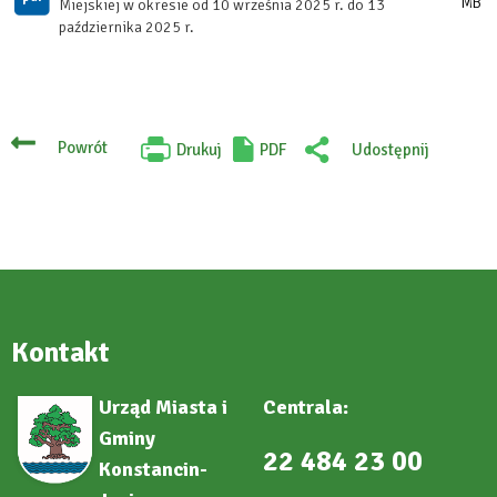
MB
Miejskiej w okresie od 10 września 2025 r. do 13
października 2025 r.
Powrót
Drukuj
PDF
Udostępnij
Will
:
open
Facebook
in
new
tab
Kontakt
Urząd Miasta i
Centrala:
Gminy
22 484 23 00
Konstancin-