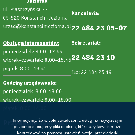
Jeziorna
ul. Piaseczyńska 77
Kancelaria:
05-520 Konstancin-Jeziorna
urzad@konstancinjeziorna.pl
22 484 23 05–07
Sekretariat:
Obsługa interesantów:
poniedziałek: 8.00–17.45
22 484 23 10
wtorek–czwartek: 8.00–15.45
piątek: 8.00–13.45
fax: 22 484 23 19
Godziny urzędowania:
poniedziałek: 8.00
18.00
–
wtorek–czwartek: 8.00–16.00
piątek: 8.00
14.00
–
Informujemy, że w celu świadczenia usług na najwyższym
Przydatne zakładki
poziomie stosujemy pliki cookies, które użytkownik może
kontrolować za pomocą ustawień swojej przeglądarki