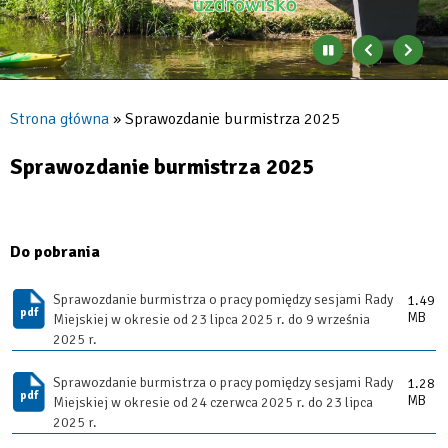
Zatrzymaj
Poprzedni
Nast
automatyczne
banner
baner
zmienianie
się
Strona główna
Sprawozdanie burmistrza 2025
banerów
Ścieżka
nawigacyjna
Sprawozdanie burmistrza 2025
Do pobrania
Sprawozdanie burmistrza o pracy pomiędzy sesjami Rady
1.49
MB
Miejskiej w okresie od 23 lipca 2025 r. do 9 września
2025 r.
Sprawozdanie burmistrza o pracy pomiędzy sesjami Rady
1.28
MB
Miejskiej w okresie od 24 czerwca 2025 r. do 23 lipca
2025 r.