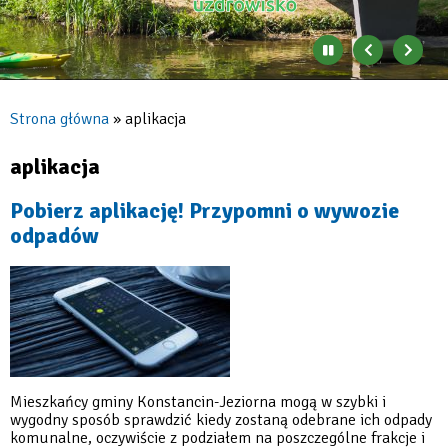
Zatrzymaj
Poprzedni
Nast
automatyczne
banner
baner
zmienianie
się
Strona główna
aplikacja
banerów
Ścieżka
nawigacyjna
aplikacja
Pobierz aplikację! Przypomni o wywozie
odpadów
Mieszkańcy gminy Konstancin-Jeziorna mogą w szybki i
wygodny sposób sprawdzić kiedy zostaną odebrane ich odpady
komunalne, oczywiście z podziałem na poszczególne frakcje i