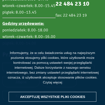
22 484 23 10
wtorek–czwartek: 8.00–15.45
piątek: 8.00–13.45
fax: 22 484 23 19
Godziny urzędowania:
poniedziałek: 8.00
18.00
–
wtorek–czwartek: 8.00–16.00
piątek: 8.00
14.00
–
Przydatne zakładki
Informujemy, że w celu świadczenia usług na najwyższym
poziomie stosujemy pliki cookies, które użytkownik może
kontrolować za pomocą ustawień swojej przeglądarki
Aktualności
Wydarzenia
internetowej. Dalsze korzystanie z naszego serwisu
internetowego, bez zmiany ustawień przeglądarki internetowej
oznacza, iż użytkownik akceptuje stosowanie plików cookies.
Zdjęcia
Filmy
Czytaj więcej
Kultura
Sport
AKCEPTUJĘ WSZYSTKIE PLIKI
WITHDRAW CONSENT
COOKIES