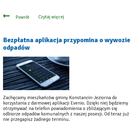
Czytaj więcej
Powrót
o
Bądź
na
bieżąco
z
Bezpłatna aplikacja przypomina o wywozie
terminami
odpadów
odbioru
odpadów
i
pobierz
aplikację
Zachęcamy mieszkańców gminy Konstancin-Jeziorna do
korzystania z darmowej aplikacji Evenio. Dzięki niej będziemy
otrzymywać na telefon powiadomienia o zbliżającym się
odbiorze odpadów komunalnych z naszej posesji. Od teraz już
nie przegapisz żadnego terminu.