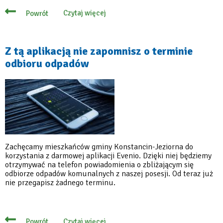
Czytaj więcej
Powrót
o
Bezpłatna
aplikacja
przypomina
o
Z tą aplikacją nie zapomnisz o terminie
wywozie
odbioru odpadów
odpadów
Zachęcamy mieszkańców gminy Konstancin-Jeziorna do
korzystania z darmowej aplikacji Evenio. Dzięki niej będziemy
otrzymywać na telefon powiadomienia o zbliżającym się
odbiorze odpadów komunalnych z naszej posesji. Od teraz już
nie przegapisz żadnego terminu.
Czytaj więcej
Powrót