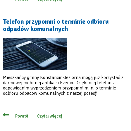
o
Z
tą
aplikacją
nie
Telefon przypomni o terminie odbioru
zapomnisz
odpadów komunalnych
o
terminie
odbioru
odpadów
Mieszkańcy gminy Konstancin-Jeziorna mogą już korzystać z
darmowej mobilnej aplikacji Evenio. Dzięki niej telefon z
odpowiednim wyprzedzeniem przypomni m.in. o terminie
odbioru odpadów komunalnych z naszej posesji.
Czytaj więcej
Powrót
o
Telefon
przypomni