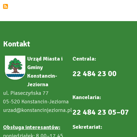
o
terminie
odbioru
odpadów
komunalnych
Kontakt
Urząd Miasta i
Centrala:
Gminy
22 484 23 00
Konstancin-
Jeziorna
ul. Piaseczyńska 77
Kancelaria:
05-520 Konstancin-Jeziorna
urzad@konstancinjeziorna.pl
22 484 23 05–07
Sekretariat:
Obsługa interesantów:
poniedziałek: 8.00–17.45